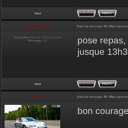
Haut
Club Supra France
Sujet du message:
Re: Mise a jour en
pose repas, 
Inscription:
Mar 16 Juil 2013 21:16
Messages:
82
jusque 13h
Haut
touti-17
Sujet du message:
Re: Mise a jour en
bon courage