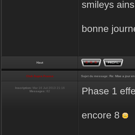
smileys ainsi
bonne journ
Haut
Club Supra France
Sujet du message:
Re: Mise a jour en
Phase 1 eff
Inscription:
Mar 16 Juil 2013 21:16
Messages:
82
encore 8