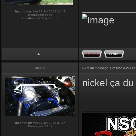
_________
Inscription:
Mer 17 Juil 2013 21:44
Messages:
5565
Localisation:
Guyancourt
Haut
nico30
Sujet du message:
Re: Mise a jour en
nickel ça du 
_________
Inscription:
Mer 17 Juil 2013 07:47
Messages:
2159