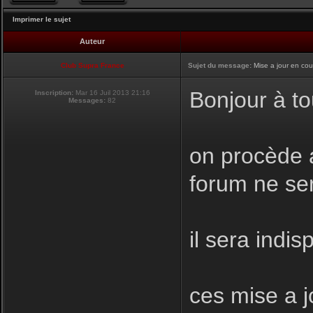
Imprimer le sujet
Auteur
Club Supra France
Sujet du message:
Mise a jour en cou
Bonjour à to
Inscription:
Mar 16 Juil 2013 21:16
Messages:
82
on procède a
forum ne se
il sera indis
ces mise a j