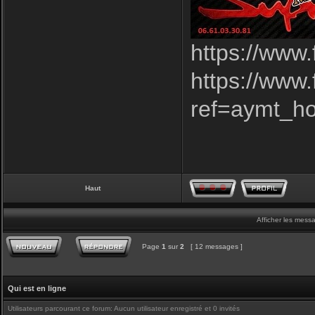
https://www
https://www
ref=aymt_h
Haut
Afficher les mess
Page
1
sur
2
[ 12 messages ]
Qui est en ligne
Utilisateurs parcourant ce forum: Aucun utilisateur enregistré et 0 invités