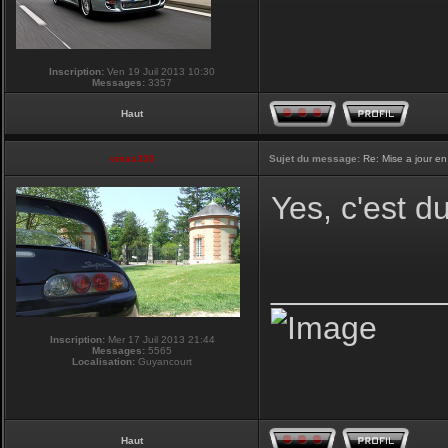
Inscription:
Ven 19 Juil 2013 10:30
Messages:
3357
Haut
vmax330
Sujet du message:
Re: Mise a jour en
Yes, c'est d
_________
Inscription:
Mer 17 Juil 2013 21:44
Messages:
5565
Localisation:
Guyancourt
Haut