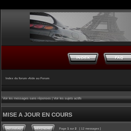
Index du forum
‹
Aide au Forum
Voir les messages sans réponses
|
Voir les sujets actifs
MISE A JOUR EN COURS
Page
1
sur
2
[ 12 messages ]