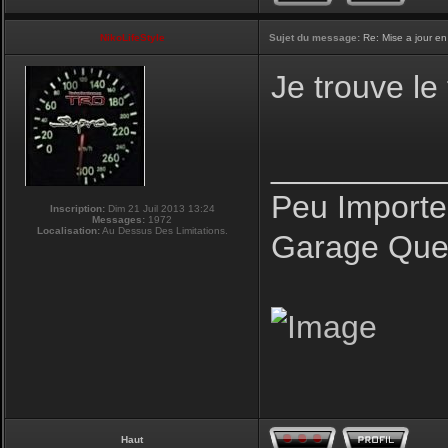
NikoLifeStyle
Sujet du message:
Re: Mise a jour en
Je trouve le
_________
Peu Importe
Inscription:
Dim 21 Juil 2013 13:24
Messages:
1972
Localisation:
Au Dessus Des Limitations.
Garage Que 
Haut