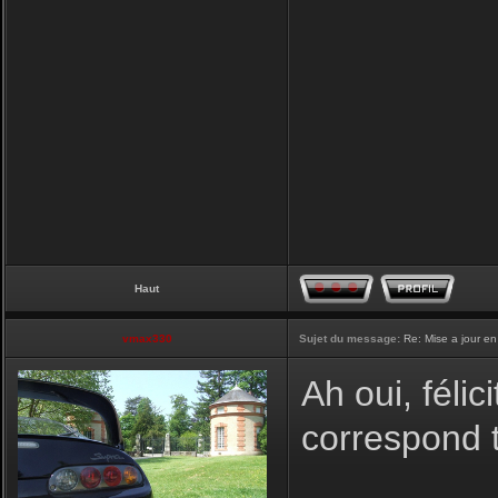
Haut
vmax330
Sujet du message:
Re: Mise a jour en
Ah oui, félic
correspond t