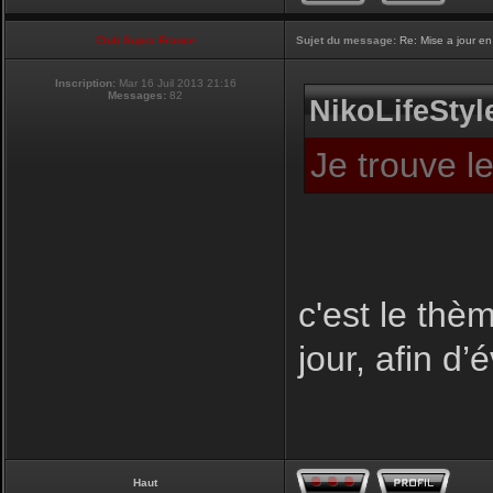
Club Supra France
Sujet du message:
Re: Mise a jour en
Inscription:
Mar 16 Juil 2013 21:16
Messages:
82
NikoLifeStyle
Je trouve l
c'est le thèm
jour, afin d’
Haut