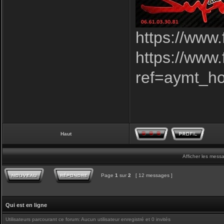
https://www
https://www
ref=aymt_h
Haut
Afficher les mess
Page
1
sur
2
[ 12 messages ]
Qui est en ligne
Utilisateurs parcourant ce forum: Aucun utilisateur enregistré et 0 invités