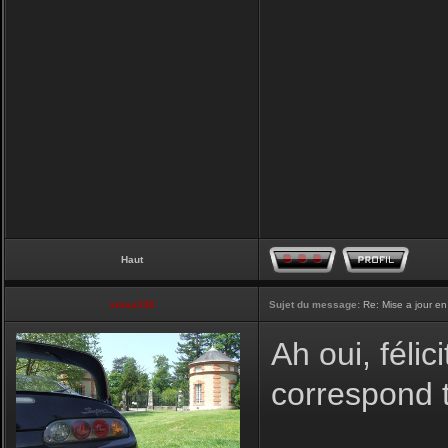
Haut
vmax330
Sujet du message:
Re: Mise a jour en
Ah oui, félic
correspond t