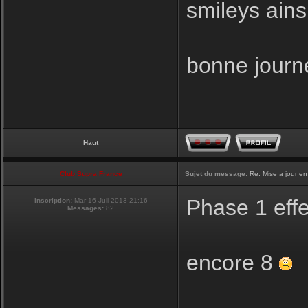
smileys ainsi
bonne journ
Haut
Club Supra France
Sujet du message:
Re: Mise a jour en
Phase 1 eff
Inscription:
Mar 16 Juil 2013 21:16
Messages:
82
encore 8