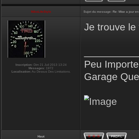
NikoLifeStyle
Sujet du message:
Re: Mise a jour en
Je trouve le
_________
Peu Importe
Inscription:
Dim 21 Juil 2013 13:24
Messages:
1972
Localisation:
Au Dessus Des Limitations.
Garage Que 
Haut