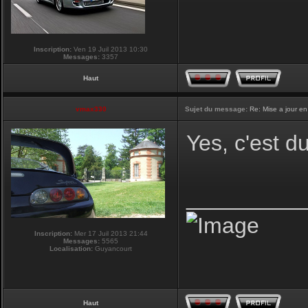
Inscription:
Ven 19 Juil 2013 10:30
Messages:
3357
Haut
vmax330
Sujet du message:
Re: Mise a jour en
Yes, c'est d
_________
Inscription:
Mer 17 Juil 2013 21:44
Messages:
5565
Localisation:
Guyancourt
Haut