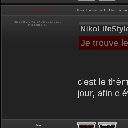
Club Supra France
Sujet du message:
Re: Mise a jour en
Inscription:
Mar 16 Juil 2013 21:16
Messages:
82
NikoLifeStyle
Je trouve l
c'est le thèm
jour, afin d’
Haut