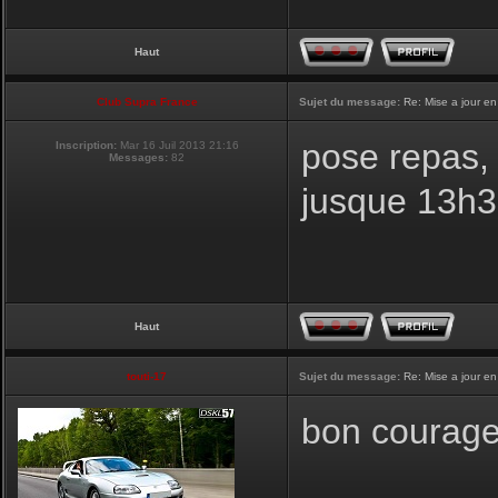
Haut
Club Supra France
Sujet du message:
Re: Mise a jour en
pose repas, 
Inscription:
Mar 16 Juil 2013 21:16
Messages:
82
jusque 13h
Haut
touti-17
Sujet du message:
Re: Mise a jour en
bon courage