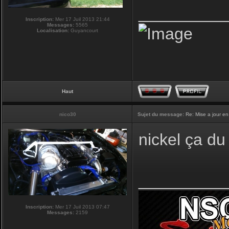
_________
Inscription:
Mer 17 Juil 2013 21:44
Messages:
5565
Localisation:
Guyancourt
Haut
nico30
Sujet du message:
Re: Mise a jour en
nickel ça du 
_________
Inscription:
Mer 17 Juil 2013 07:47
Messages:
2159