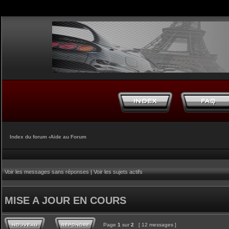
Index du forum
‹
Aide au Forum
Voir les messages sans réponses
|
Voir les sujets actifs
MISE A JOUR EN COURS
Page
1
sur
2
[ 12 messages ]