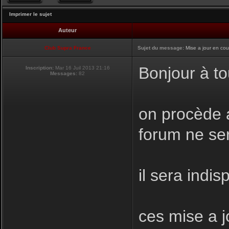
Imprimer le sujet
Auteur
Club Supra France
Sujet du message:
Mise a jour en cou
Bonjour à to
Inscription:
Mar 16 Juil 2013 21:16
Messages:
82
on procède a
forum ne se
il sera indis
ces mise a j