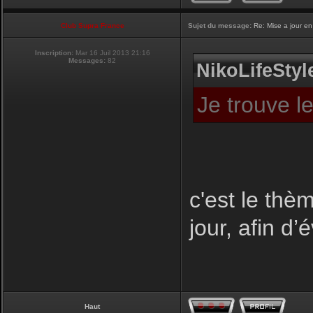
Club Supra France
Sujet du message:
Re: Mise a jour en
Inscription:
Mar 16 Juil 2013 21:16
Messages:
82
NikoLifeStyle
Je trouve l
c'est le thèm
jour, afin d’
Haut