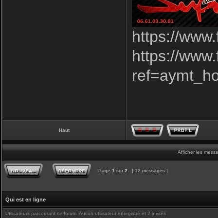
https://www
https://www
ref=aymt_h
Haut
Afficher les mess
Page
1
sur
2
[ 12 messages ]
Qui est en ligne
Utilisateurs parcourant ce forum: Aucun utilisateur enregistré et 2 invités