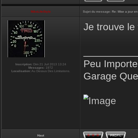
NikoLifeStyle
Sujet du message:
Re: Mise a jour en
Je trouve le
_________
Peu Importe
Inscription:
Dim 21 Juil 2013 13:24
Messages:
1972
Localisation:
Au Dessus Des Limitations.
Garage Que 
Haut