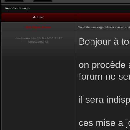
Imprimer le sujet
Auteur
Club Supra France
Sujet du message:
Mise a jour en cou
Bonjour à to
Inscription:
Mar 16 Juil 2013 21:16
Messages:
82
on procède a
forum ne se
il sera indis
ces mise a j