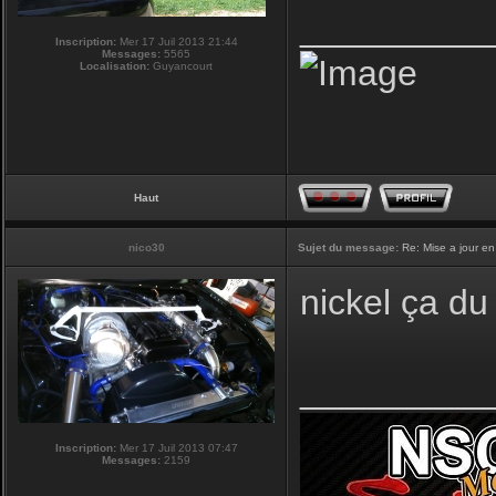
_________
Inscription:
Mer 17 Juil 2013 21:44
Messages:
5565
Localisation:
Guyancourt
Haut
nico30
Sujet du message:
Re: Mise a jour en
nickel ça du 
_________
Inscription:
Mer 17 Juil 2013 07:47
Messages:
2159