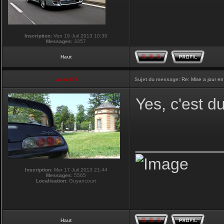
Inscription:
Ven 19 Juil 2013 10:30
Messages:
3357
Haut
vmax330
Sujet du message:
Re: Mise a jour en
Yes, c'est d
_________
Inscription:
Mer 17 Juil 2013 21:44
Messages:
5565
Localisation:
Guyancourt
Haut