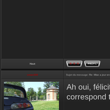
Haut
vmax330
Sujet du message:
Re: Mise a jour en
Ah oui, félic
correspond t