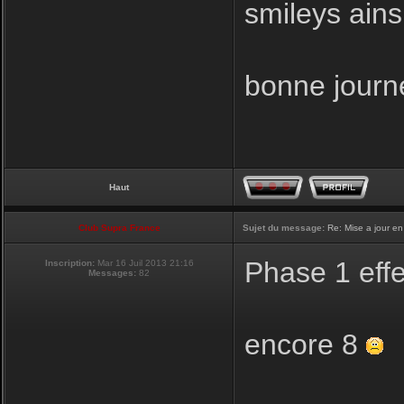
smileys ainsi
bonne journ
Haut
Club Supra France
Sujet du message:
Re: Mise a jour en
Phase 1 eff
Inscription:
Mar 16 Juil 2013 21:16
Messages:
82
encore 8