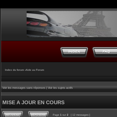
Index du forum
‹
Aide au Forum
Voir les messages sans réponses
|
Voir les sujets actifs
MISE A JOUR EN COURS
Page
1
sur
2
[ 12 messages ]