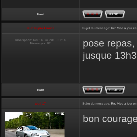
Haut
Club Supra France
Sujet du message:
Re: Mise a jour en
pose repas, 
Inscription:
Mar 16 Juil 2013 21:16
Messages:
82
jusque 13h
Haut
touti-17
Sujet du message:
Re: Mise a jour en
bon courage