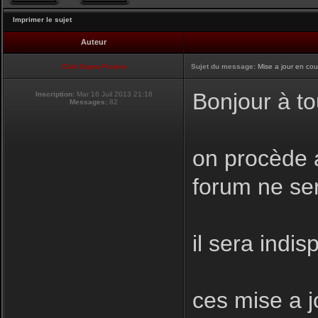
Imprimer le sujet
Auteur
Club Supra France
Sujet du message:
Mise a jour en cou
Bonjour à to
Inscription:
Mar 16 Juil 2013 21:16
Messages:
82
on procède a
forum ne se
il sera indis
ces mise a j