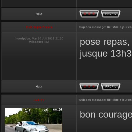
Haut
Club Supra France
Sujet du message:
Re: Mise a jour en
pose repas, 
Inscription:
Mar 16 Juil 2013 21:16
Messages:
82
jusque 13h
Haut
touti-17
Sujet du message:
Re: Mise a jour en
bon courage