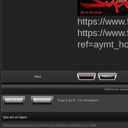
https://www
https://www
ref=aymt_h
Haut
Afficher les mess
Page
1
sur
2
[ 12 messages ]
Qui est en ligne
Utilisateurs parcourant ce forum: Aucun utilisateur enregistré et 1 invité