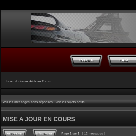
Index du forum
‹
Aide au Forum
Voir les messages sans réponses
|
Voir les sujets actifs
MISE A JOUR EN COURS
Page
1
sur
2
[ 12 messages ]