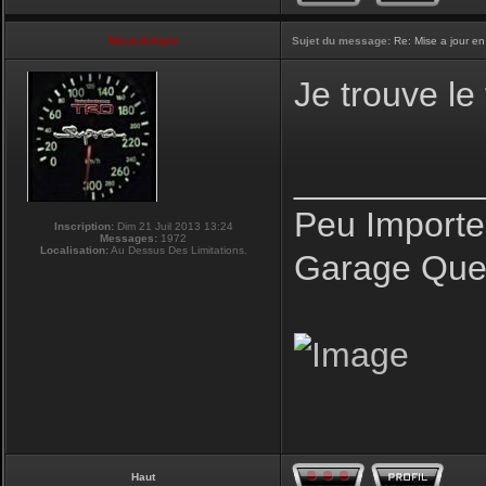
NikoLifeStyle
Sujet du message:
Re: Mise a jour en
Je trouve le
_________
Peu Importe
Inscription:
Dim 21 Juil 2013 13:24
Messages:
1972
Localisation:
Au Dessus Des Limitations.
Garage Que 
Haut