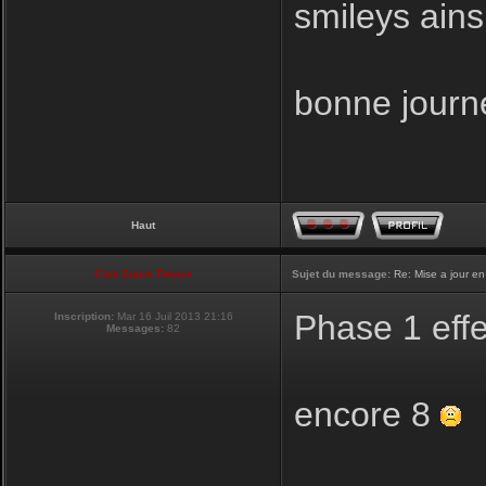
smileys ainsi
bonne journ
Haut
Club Supra France
Sujet du message:
Re: Mise a jour en
Phase 1 eff
Inscription:
Mar 16 Juil 2013 21:16
Messages:
82
encore 8