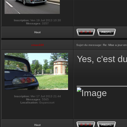
Inscription:
Ven 19 Juil 2013 10:30
Messages:
3357
Haut
vmax330
Sujet du message:
Re: Mise a jour en
Yes, c'est d
_________
Inscription:
Mer 17 Juil 2013 21:44
Messages:
5565
Localisation:
Guyancourt
Haut