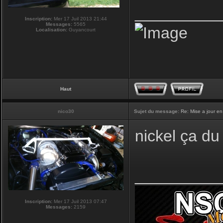
_________
Inscription:
Mer 17 Juil 2013 21:44
Messages:
5565
Localisation:
Guyancourt
Haut
nico30
Sujet du message:
Re: Mise a jour en
nickel ça du 
_________
Inscription:
Mer 17 Juil 2013 07:47
Messages:
2159