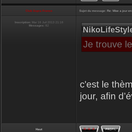
Club Supra France
Sujet du message:
Re: Mise a jour en
Inscription:
Mar 16 Juil 2013 21:16
Messages:
82
NikoLifeStyle
Je trouve l
c'est le thèm
jour, afin d’
Haut