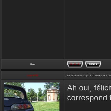
Haut
vmax330
Sujet du message:
Re: Mise a jour en
Ah oui, félic
correspond t