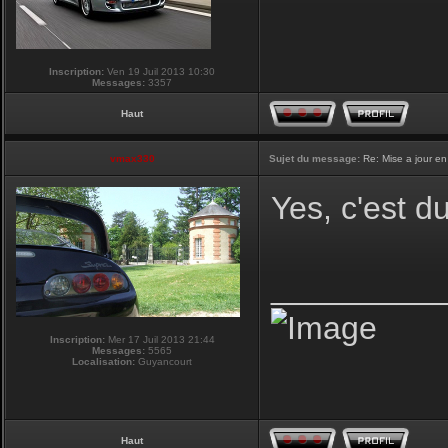
Inscription:
Ven 19 Juil 2013 10:30
Messages:
3357
Haut
vmax330
Sujet du message:
Re: Mise a jour en
Yes, c'est d
_________
Inscription:
Mer 17 Juil 2013 21:44
Messages:
5565
Localisation:
Guyancourt
Haut