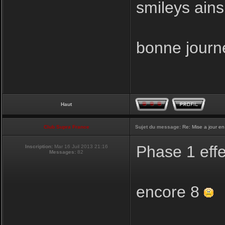
smileys ainsi
bonne journ
Haut
Club Supra France
Sujet du message:
Re: Mise a jour en
Phase 1 eff
Inscription:
Mar 16 Juil 2013 21:16
Messages:
82
encore 8