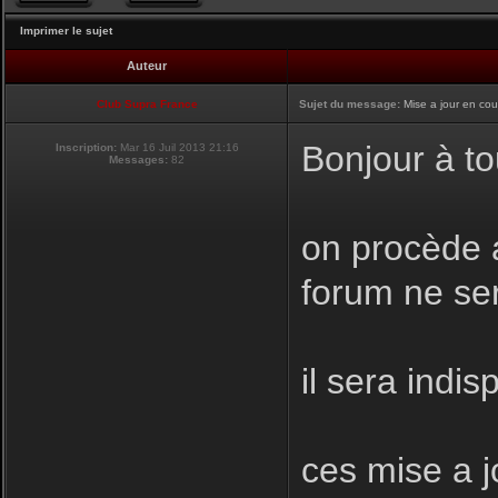
Imprimer le sujet
Auteur
Club Supra France
Sujet du message:
Mise a jour en cou
Bonjour à to
Inscription:
Mar 16 Juil 2013 21:16
Messages:
82
on procède a
forum ne se
il sera indis
ces mise a j