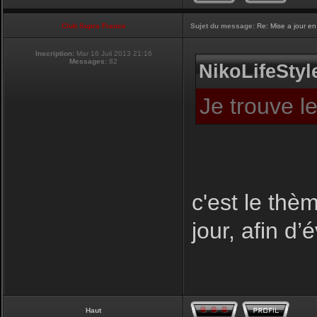
Club Supra France
Sujet du message:
Re: Mise a jour en
Inscription:
Mar 16 Juil 2013 21:16
Messages:
82
NikoLifeStyle
Je trouve l
c'est le thèm
jour, afin d’
Haut