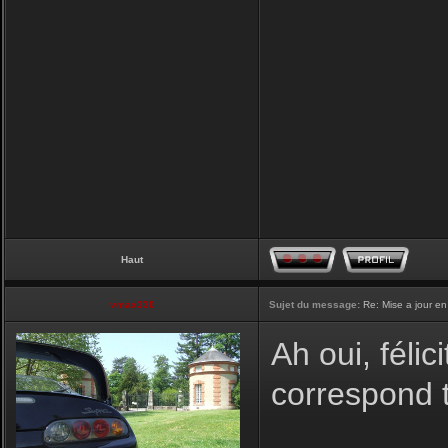
Haut
vmax330
Sujet du message:
Re: Mise a jour en
Ah oui, félic
correspond t