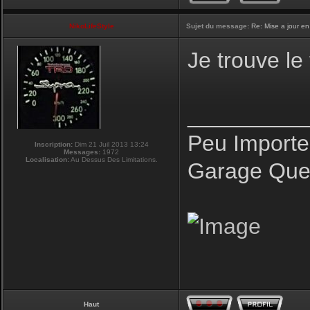
NikoLifeStyle
Sujet du message:
Re: Mise a jour en
Je trouve le
_________
Peu Importe
Inscription:
Dim 21 Juil 2013 13:24
Messages:
1972
Localisation:
Au Dessus Des Limitations.
Garage Que 
Haut