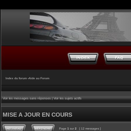
Index du forum
‹
Aide au Forum
Voir les messages sans réponses
|
Voir les sujets actifs
MISE A JOUR EN COURS
Page
1
sur
2
[ 12 messages ]