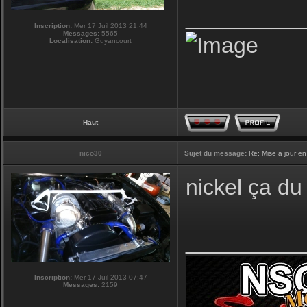
_________
Inscription:
Mer 17 Juil 2013 21:44
Messages:
5565
Localisation:
Guyancourt
Haut
nico30
Sujet du message:
Re: Mise a jour en
nickel ça du 
_________
Inscription:
Mer 17 Juil 2013 07:47
Messages:
2159