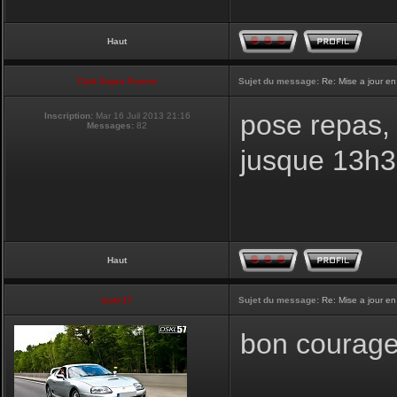
Haut
Club Supra France
Sujet du message:
Re: Mise a jour en
pose repas, 
Inscription:
Mar 16 Juil 2013 21:16
Messages:
82
jusque 13h
Haut
touti-17
Sujet du message:
Re: Mise a jour en
bon courage