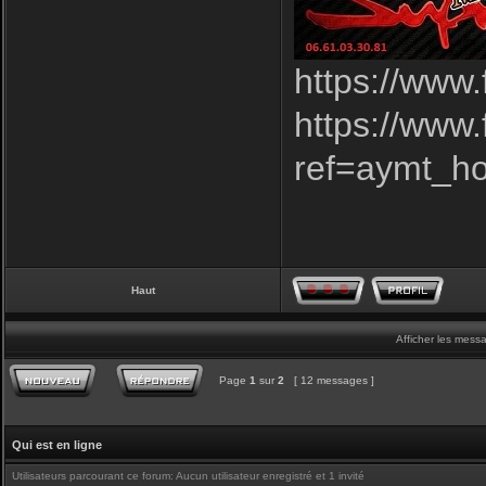
https://www
https://www
ref=aymt_h
Haut
Afficher les mess
Page
1
sur
2
[ 12 messages ]
Qui est en ligne
Utilisateurs parcourant ce forum: Aucun utilisateur enregistré et 1 invité