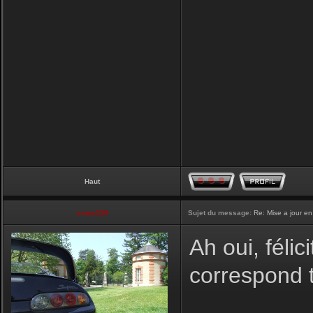
Haut
vmax330
Sujet du message:
Re: Mise a jour en
Ah oui, félic
correspond t