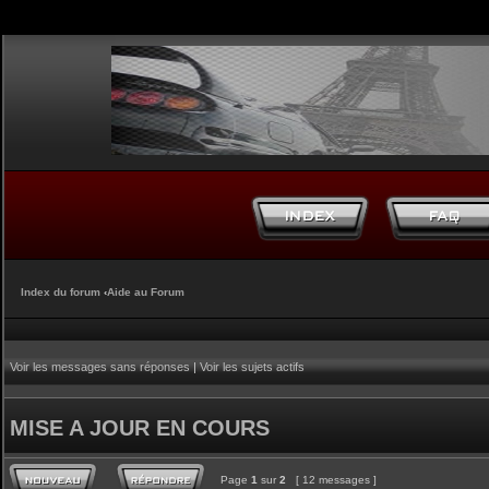
Index du forum
‹
Aide au Forum
Voir les messages sans réponses
|
Voir les sujets actifs
MISE A JOUR EN COURS
Page
1
sur
2
[ 12 messages ]