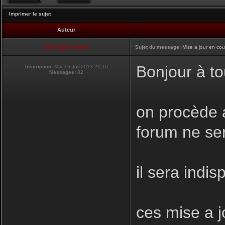
Imprimer le sujet
Auteur
Club Supra France
Sujet du message:
Mise a jour en cou
Bonjour à to
Inscription:
Mar 16 Juil 2013 21:16
Messages:
82
on procède a
forum ne se
il sera indis
ces mise a j