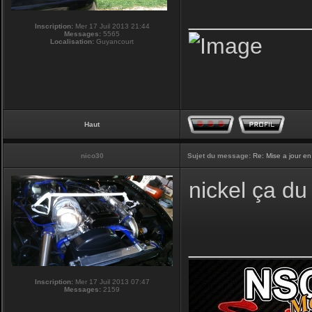
_________
Inscription:
Mer 17 Juil 2013 21:44
Messages:
5565
Localisation:
Guyancourt
Haut
nico30
Sujet du message:
Re: Mise a jour en
nickel ça du 
_________
Inscription:
Mer 17 Juil 2013 07:47
Messages:
2159