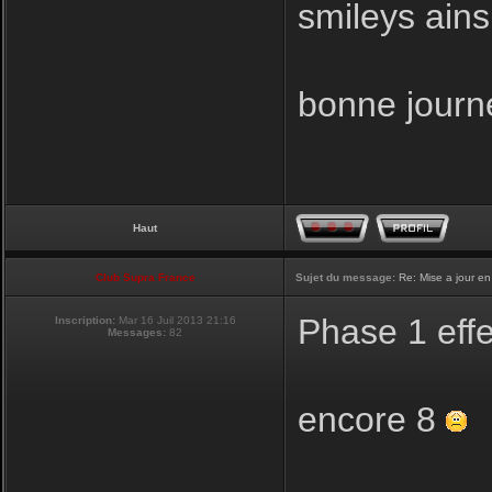
smileys ainsi
bonne journ
Haut
Club Supra France
Sujet du message:
Re: Mise a jour en
Phase 1 eff
Inscription:
Mar 16 Juil 2013 21:16
Messages:
82
encore 8