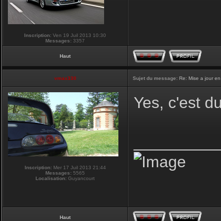
Inscription:
Ven 19 Juil 2013 10:30
Messages:
3357
Haut
vmax330
Sujet du message:
Re: Mise a jour en
Yes, c'est d
_________
Inscription:
Mer 17 Juil 2013 21:44
Messages:
5565
Localisation:
Guyancourt
Haut