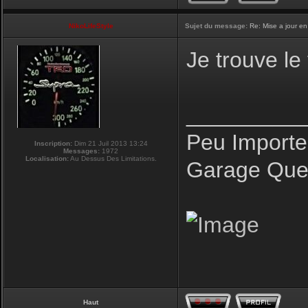
NikoLifeStyle
Sujet du message:
Re: Mise a jour en
Je trouve le
_________
Peu Importe
Inscription:
Dim 21 Juil 2013 13:24
Messages:
1972
Localisation:
Au Dessus Des Limitations.
Garage Que 
Haut