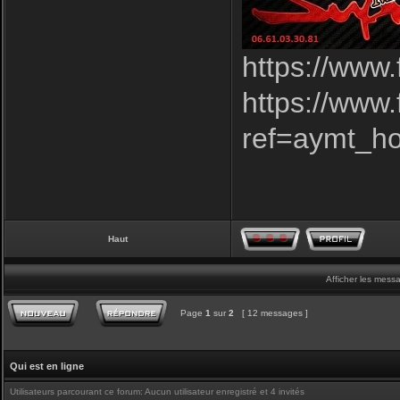
https://www
https://www
ref=aymt_h
Haut
Afficher les mess
Page
1
sur
2
[ 12 messages ]
Qui est en ligne
Utilisateurs parcourant ce forum: Aucun utilisateur enregistré et 4 invités