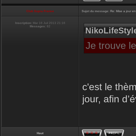
Club Supra France
Sujet du message:
Re: Mise a jour en
Inscription:
Mar 16 Juil 2013 21:16
Messages:
82
NikoLifeStyle
Je trouve l
c'est le thèm
jour, afin d’
Haut