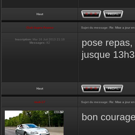
Haut
Club Supra France
Sujet du message:
Re: Mise a jour en
pose repas, 
Inscription:
Mar 16 Juil 2013 21:16
Messages:
82
jusque 13h
Haut
touti-17
Sujet du message:
Re: Mise a jour en
bon courage