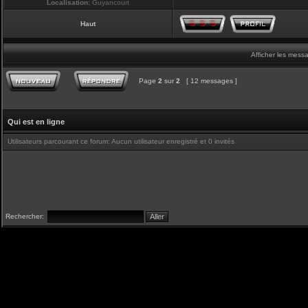
Localisation:
Guyancourt
Haut
Afficher les mess
Page
2
sur
2
[ 12 messages ]
Qui est en ligne
Utilisateurs parcourant ce forum: Aucun utilisateur enregistré et 0 invités
Rechercher: