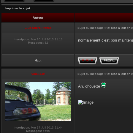
Imprimer le sujet
Auteur
Club Supra France
Sujet du message:
Re: Mise a jour en 
Inscription:
Mar 16 Juil 2013 21:16
normalement c'est bon mainten
Messages:
82
Haut
vmax330
Sujet du message:
Re: Mise a jour en 
Ah, chouette
_________________
Inscription:
Mer 17 Juil 2013 21:44
Messages:
5565