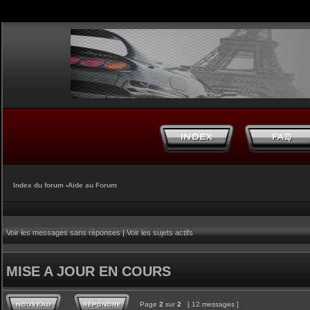
Index du forum
‹
Aide au Forum
Voir les messages sans réponses
|
Voir les sujets actifs
MISE A JOUR EN COURS
Page
2
sur
2
[ 12 messages ]