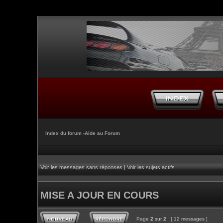
Index du forum
‹
Aide au Forum
Voir les messages sans réponses
|
Voir les sujets actifs
MISE A JOUR EN COURS
Page
2
sur
2
[ 12 messages ]