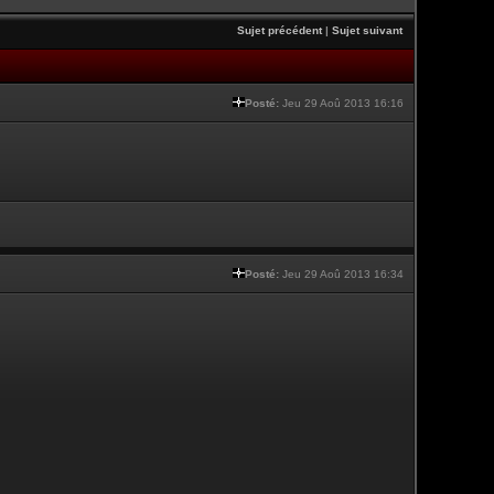
Sujet précédent
|
Sujet suivant
Posté:
Jeu 29 Aoû 2013 16:16
Posté:
Jeu 29 Aoû 2013 16:34