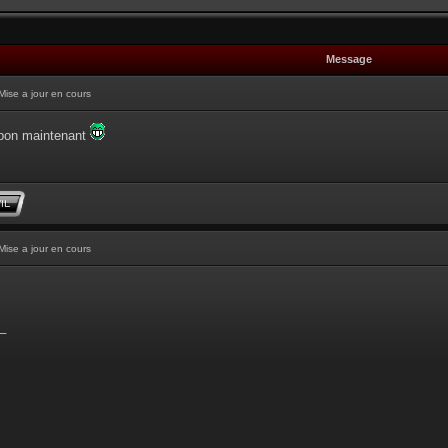
Message
Mise a jour en cours
 bon maintenant
Mise a jour en cours
_