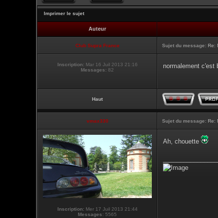
Imprimer le sujet
Auteur
Club Supra France
Sujet du message:
Re: 
Inscription:
Mar 16 Juil 2013 21:16
normalement c'est
Messages:
82
Haut
vmax330
Sujet du message:
Re: 
Ah, chouette
________________
Inscription:
Mer 17 Juil 2013 21:44
Messages:
5565