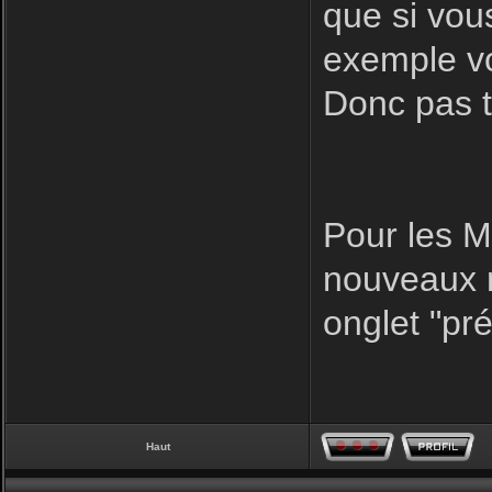
que si vo
exemple vo
Donc pas t
Pour les Mp
nouveaux m
onglet "pr
Haut