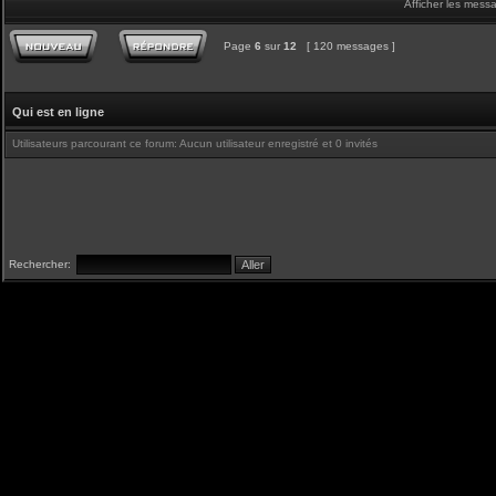
Afficher les mess
Page
6
sur
12
[ 120 messages ]
Qui est en ligne
Utilisateurs parcourant ce forum: Aucun utilisateur enregistré et 0 invités
Rechercher: