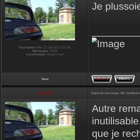
Je plussoi
________
Inscription:
Mer 17 Juil 2013 21:44
Messages:
5565
Localisation:
Guyancourt
Haut
vmax330
Sujet du message:
Re: Incident
Autre remar
inutilisabl
que je rec