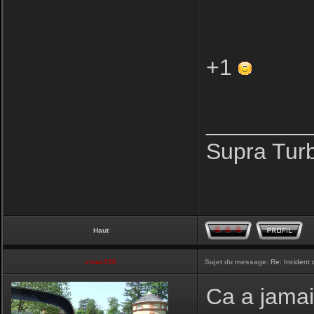
+1
________
Supra Tur
Haut
vmax330
Sujet du message:
Re: Incident
Ca a jamais