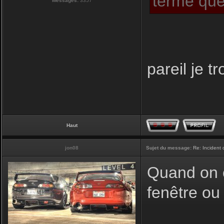
terme que
Messages:
3357
pareil je t
Haut
jon08
Sujet du message:
Re: Incident
Quand on cl
fenêtre ou