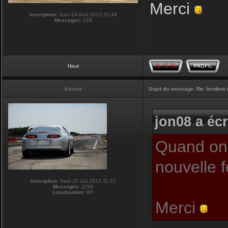
Merci
Inscription:
Sam 24 Aoû 2013 20:48
Messages:
428
Haut
Katana
Sujet du message:
Re: Incident
jon08 a écr
Quand on c
nouvelle 
Inscription:
Sam 20 Juil 2013 11:37
Messages:
2299
Localisation:
RP
Merci