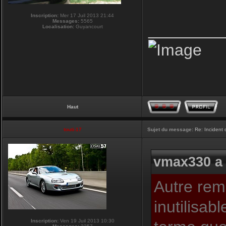
Inscription:
Mer 17 Juil 2013 21:44
Messages:
5565
________
Localisation:
Guyancourt
Haut
touti-17
Sujet du message:
Re: Incident
vmax330 a 
Autre rema
inutilisab
Inscription:
Ven 19 Juil 2013 10:30