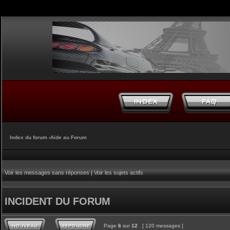
Index du forum
‹
Aide au Forum
Voir les messages sans réponses
|
Voir les sujets actifs
INCIDENT DU FORUM
Page
6
sur
12
[ 120 messages ]