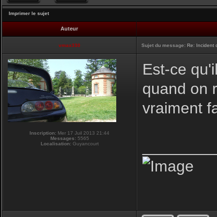
Imprimer le sujet
Auteur
vmax330
Sujet du message:
Re: Incident
Est-ce qu'i
quand on r
vraiment f
Inscription:
Mer 17 Juil 2013 21:44
Messages:
5565
________
Localisation:
Guyancourt