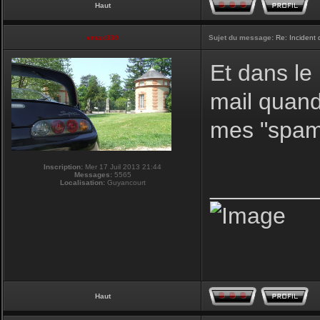
Haut
vmax330
Sujet du message:
Re: Incident
Et dans le
mail quand 
mes "spams
Inscription:
Mer 17 Juil 2013 21:44
Messages:
5565
________
Localisation:
Guyancourt
Haut