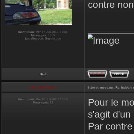
contre non
________
Inscription:
Mer 17 Juil 2013 21:44
Messages:
5565
Localisation:
Guyancourt
Haut
Club Supra France
Sujet du message:
Re: Incident
Pour le mot
Inscription:
Mar 16 Juil 2013 21:16
Messages:
82
s'agit d'un
Par contre