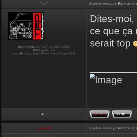
Toy-T
Sujet du message:
Re: Incident
Dites-moi,
ce que ça 
serait top
Inscription:
Lun 12 Aoû 2013 12:09
Messages:
274
Localisation:
Saint-Etienne-les-Orgues (04)
________
Haut
vmax330
Sujet du message:
Re: Incident