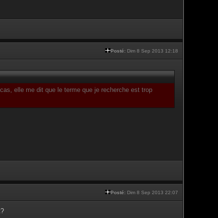
Posté:
Dim 8 Sep 2013 12:18
s cas, elle me dit que le terme que je recherche est trop
Posté:
Dim 8 Sep 2013 22:07
t?