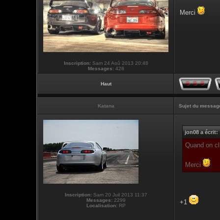
Merci
Inscription:
Sam 24 Aoû 2013 20:48
Messages:
428
Haut
Katana
Sujet du messag
jon08 a écrit:
Quand on cli
Merci
Inscription:
Sam 20 Juil 2013 11:37
Messages:
2299
+1
Localisation:
RP
___________