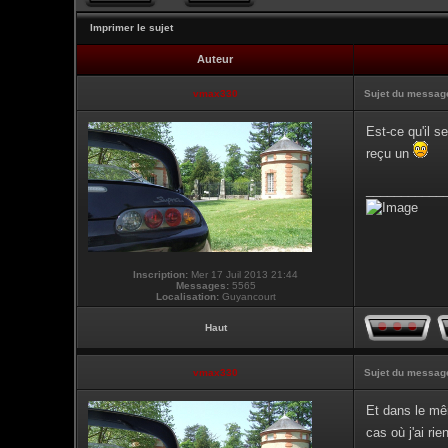
Imprimer le sujet
Auteur
vmax330
Sujet du messag
Est-ce qu'il s
reçu un
___________
Inscription:
Mer 17 Juil 2013 21:44
Messages:
5565
Localisation:
Guyancourt
Haut
vmax330
Sujet du messag
Et dans le mê
cas où j'ai ri