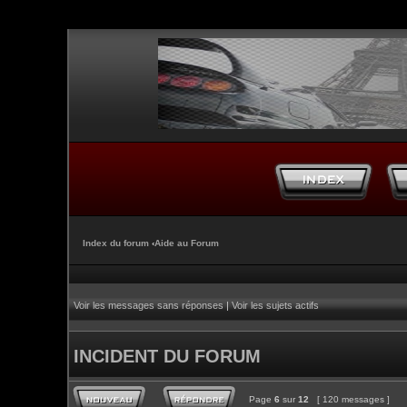
Index du forum
‹
Aide au Forum
Voir les messages sans réponses
|
Voir les sujets actifs
INCIDENT DU FORUM
Page
6
sur
12
[ 120 messages ]