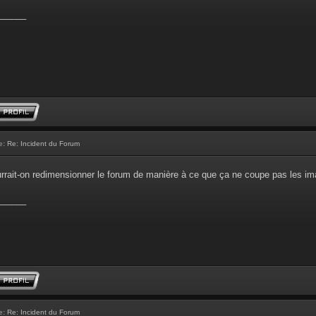
______
e:
Re: Incident du Forum
urrait-on redimensionner le forum de manière à ce que ça ne coupe pas les i
______
e:
Re: Incident du Forum