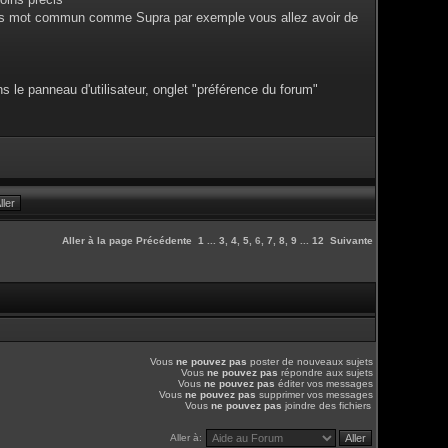
 ces mot commun comme Supra par exemple vous allez avoir de
s le panneau d'utilisateur, onglet "préférence du forum"
Aller à la page
Précédente
1
...
3
,
4
,
5
,
6
,
7
,
8
,
9
...
12
Suivante
Vous
ne pouvez pas
poster de nouveaux sujets
Vous
ne pouvez pas
répondre aux sujets
Vous
ne pouvez pas
éditer vos messages
Vous
ne pouvez pas
supprimer vos messages
Vous
ne pouvez pas
joindre des fichiers
Aller à: