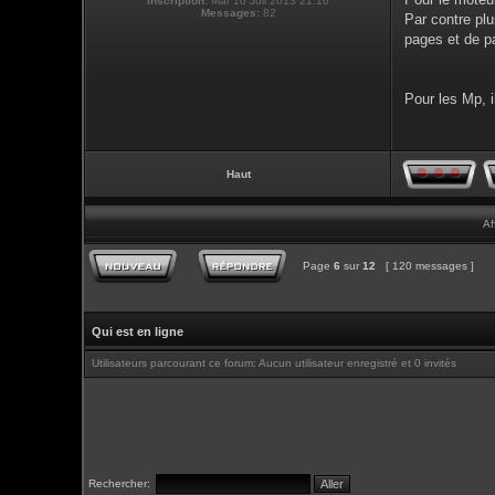
Inscription:
Mar 16 Juil 2013 21:16
Messages:
82
Par contre pl
pages et de p
Pour les Mp, i
Haut
Af
Page
6
sur
12
[ 120 messages ]
Qui est en ligne
Utilisateurs parcourant ce forum: Aucun utilisateur enregistré et 0 invités
Rechercher: