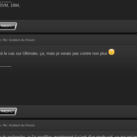
 BVM, 1994,
e:
Re: Incident du Forum
é le cas sur Ultimate, ça, mais je serais pas contre non plus
______
e:
Re: Incident du Forum
 de recherche, je l'ai modifier, maintenant il s'agit d'un mode sql, ce qui est 