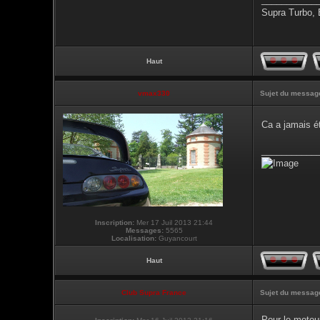
Supra Turbo,
Haut
vmax330
Sujet du messag
Ca a jamais ét
___________
Inscription:
Mer 17 Juil 2013 21:44
Messages:
5565
Localisation:
Guyancourt
Haut
Club Supra France
Sujet du messag
Pour le moteur