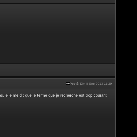
Posté:
Dim 8 Sep 2013 11:29
cas, elle me dit que le terme que je recherche est trop courant