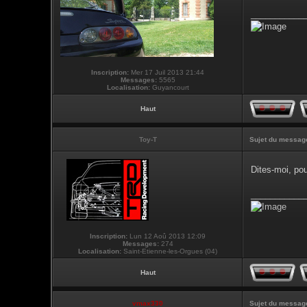
___________
Inscription:
Mer 17 Juil 2013 21:44
Messages:
5565
Localisation:
Guyancourt
Haut
Toy-T
Sujet du messag
Dites-moi, po
___________
Inscription:
Lun 12 Aoû 2013 12:09
Messages:
274
Localisation:
Saint-Etienne-les-Orgues (04)
Haut
vmax330
Sujet du messag