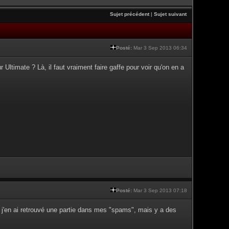
Sujet précédent
|
Sujet suivant
Posté:
Mar 3 Sep 2013 06:34
Ultimate ? Là, il faut vraiment faire gaffe pour voir qu'on en a
Posté:
Mar 3 Sep 2013 07:18
 j'en ai retrouvé une partie dans mes "spams", mais y a des