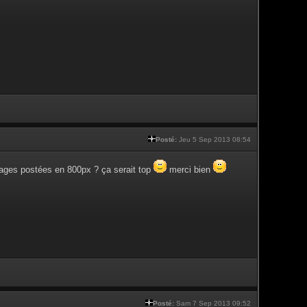
Posté:
Jeu 5 Sep 2013 08:54
mages postées en 800px ? ça serait top
merci bien
Posté:
Sam 7 Sep 2013 09:52