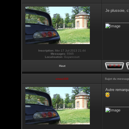
Je plussoie, c
___________
Inscription:
Mer 17 Juil 2013 21:44
Messages:
5565
Localisation:
Guyancourt
Haut
vmax330
Sujet du messag
Autre remarque
___________