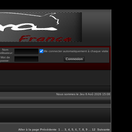
Nom
Me connecter automatiquement à chaque visite
utilisateur:
Mot de
passe:
Nous sommes le Jeu 6 Aoû 2026 15:08
Aller à la page
Précédente
1
...
3
,
4
,
5
,
6
,
7
,
8
,
9
...
12
Suivante