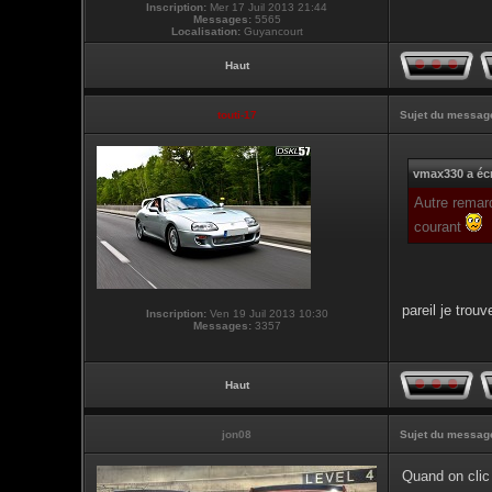
Inscription:
Mer 17 Juil 2013 21:44
Messages:
5565
Localisation:
Guyancourt
Haut
touti-17
Sujet du messag
vmax330 a écr
Autre remarq
courant
pareil je trouv
Inscription:
Ven 19 Juil 2013 10:30
Messages:
3357
Haut
jon08
Sujet du messag
Quand on clic 