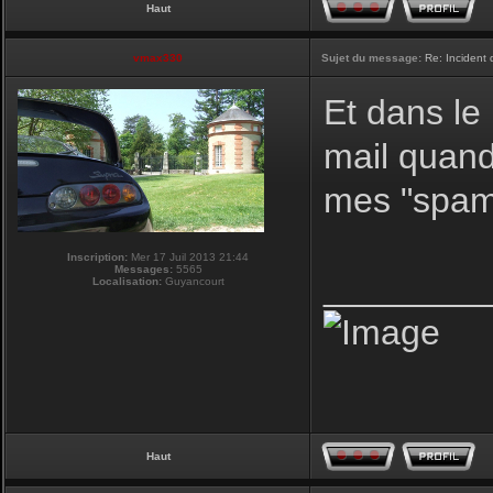
Haut
vmax330
Sujet du message:
Re: Incident
Et dans le
mail quand 
mes "spams
Inscription:
Mer 17 Juil 2013 21:44
Messages:
5565
________
Localisation:
Guyancourt
Haut