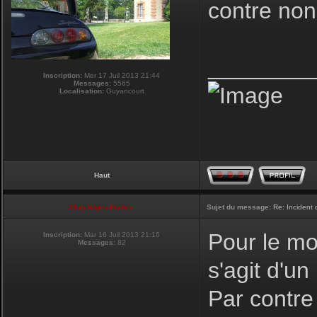
contre non
________
Inscription:
Mer 17 Juil 2013 21:44
Messages:
5565
Localisation:
Guyancourt
Haut
Club Supra France
Sujet du message:
Re: Incident
Pour le mot
Inscription:
Mar 16 Juil 2013 21:16
Messages:
82
s'agit d'un
Par contre