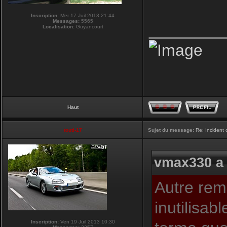
Inscription:
Mer 17 Juil 2013 21:44
Messages:
5565
________
Localisation:
Guyancourt
Haut
touti-17
Sujet du message:
Re: Incident
vmax330 a 
Autre rema
inutilisab
Inscription:
Ven 19 Juil 2013 10:30