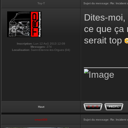
Toy-T
Sujet du message:
Re: Incident
Dites-moi,
ce que ça 
serait top
Inscription:
Lun 12 Aoû 2013 12:09
Messages:
274
Localisation:
Saint-Etienne-les-Orgues (04)
________
Haut
vmax330
Sujet du message:
Re: Incident