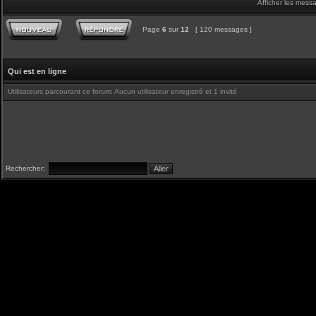
Afficher les mess
Page
6
sur
12
[ 120 messages ]
Qui est en ligne
Utilisateurs parcourant ce forum: Aucun utilisateur enregistré et 1 invité
Rechercher: