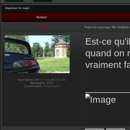
Imprimer le sujet
Auteur
vmax330
Sujet du message:
Re: Incident
Est-ce qu'i
quand on r
vraiment f
Inscription:
Mer 17 Juil 2013 21:44
Messages:
5565
________
Localisation:
Guyancourt