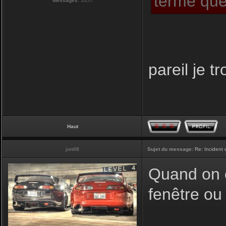
terme que
Messages:
3357
pareil je t
Haut
jon08
Sujet du message:
Re: Incident
Quand on cl
fenêtre ou