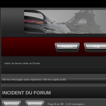
Index du forum
‹
Aide au Forum
Voir les messages sans réponses
|
Voir les sujets actifs
INCIDENT DU FORUM
Page
6
sur
12
[ 120 messages ]