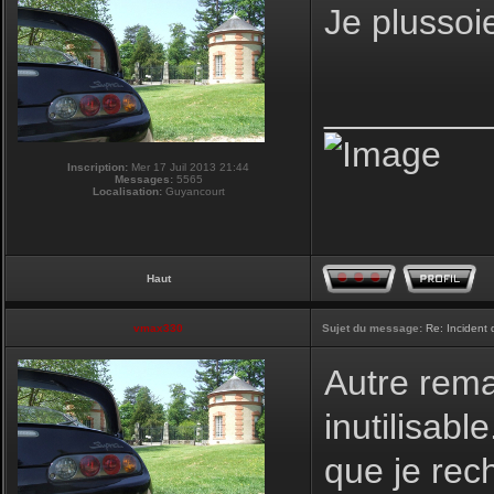
Je plussoi
________
Inscription:
Mer 17 Juil 2013 21:44
Messages:
5565
Localisation:
Guyancourt
Haut
vmax330
Sujet du message:
Re: Incident
Autre remar
inutilisabl
que je rec