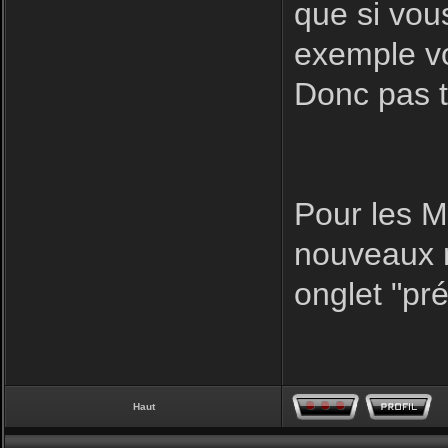
que si vo
exemple vo
Donc pas t
Pour les Mp
nouveaux m
onglet "pr
Haut