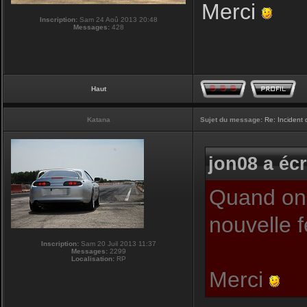
Merci
Inscription:
Sam 24 Aoû 2013 20:48
Messages:
428
Haut
Katana
Sujet du message:
Re: Incident
jon08 a écr
Quand on c
nouvelle 
Inscription:
Sam 20 Juil 2013 11:37
Messages:
2299
Localisation:
RP
Merci