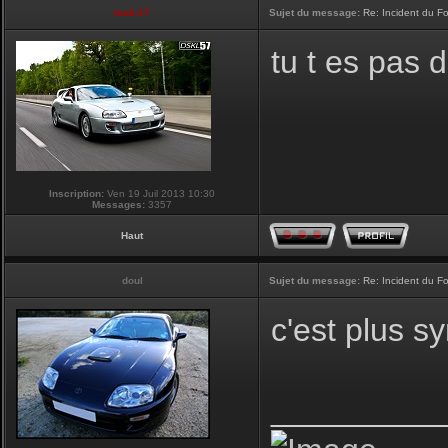
touti-17
Sujet du message:
Re: Incident du F
tu t es pas 
Inscription:
Ven 19 Juil 2013 10:30
Messages:
3357
Haut
doul
Sujet du message:
Re: Incident du F
c'est plus 
_________