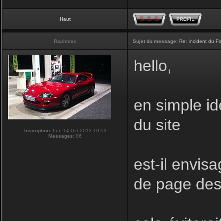
Haut
Raphmac
Sujet du message:
Re: Incident du F
hello,
en simple id
du site
Inscription:
Lun 14 Oct 2013 10:53
Messages:
86
est-il envis
de page des 