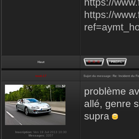
https://www
https://www
ref=aymt_h
Haut
touti-17
Sujet du message:
Re: Incident du F
problème ave
allé, genre 
supra
Inscription:
Ven 19 Juil 2013 10:30
Messages:
3357