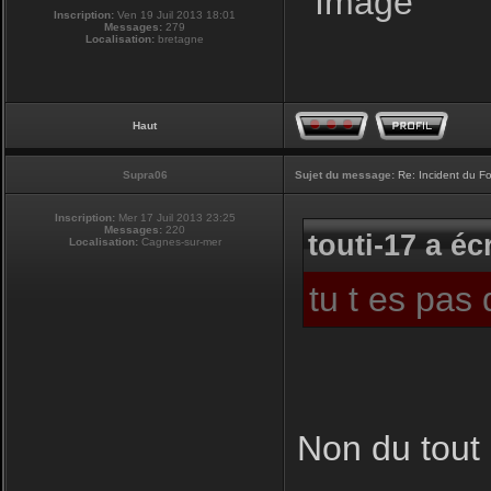
Inscription:
Ven 19 Juil 2013 18:01
Messages:
279
Localisation:
bretagne
Haut
Supra06
Sujet du message:
Re: Incident du F
Inscription:
Mer 17 Juil 2013 23:25
Messages:
220
touti-17 a écr
Localisation:
Cagnes-sur-mer
tu t es pas
Non du tout