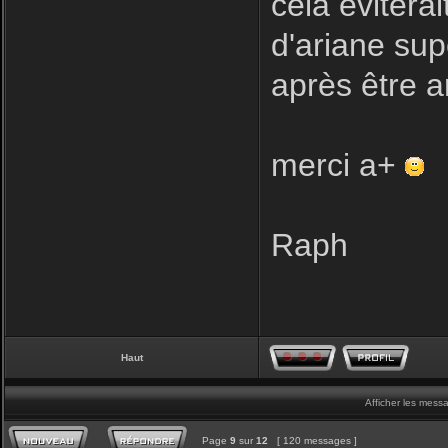
cela éviterai
d'ariane su
après être a
merci a+
Raph
Haut
Afficher les mess
Page
9
sur
12
[ 120 messages ]