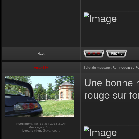
_________
Haut
vmax330
Sujet du message:
Re: Incident du F
Une bonne r
rouge sur fon
_________
Inscription:
Mer 17 Juil 2013 21:44
Messages:
5565
Localisation:
Guyancourt