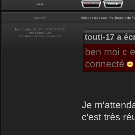
Haut
Supra06
Sujet du message:
Re: Incident du F
Inscription:
Mer 17 Juil 2013 23:25
Messages:
220
touti-17 a écr
Localisation:
Cagnes-sur-mer
ben moi c e
connecté
Je m'attend
c'est très r