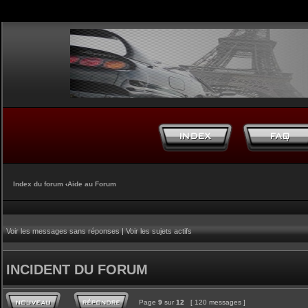
Index du forum
‹
Aide au Forum
Voir les messages sans réponses
|
Voir les sujets actifs
INCIDENT DU FORUM
Page
9
sur
12
[ 120 messages ]