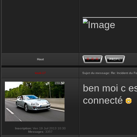
_________
Haut
touti-17
Sujet du message:
Re: Incident du F
ben moi c es
connecté
Inscription:
Ven 19 Juil 2013 10:30
Messages:
3357