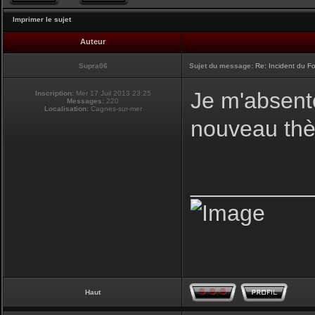
Imprimer le sujet
Auteur
Supra06
Sujet du message:
Re: Incident du F
Je m'absente
Inscription:
Mer 17 Juil 2013 23:25
Messages:
220
Localisation:
Cagnes-sur-mer
nouveau t
_________
Haut