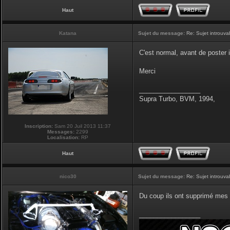
Haut
Katana
Sujet du message:
Re: Sujet introuva
C'est normal, avant de poster il
Merci
_________________
Supra Turbo, BVM, 1994,
Inscription:
Sam 20 Juil 2013 11:37
Messages:
2299
Localisation:
RP
Haut
nico30
Sujet du message:
Re: Sujet introuva
Du coup ils ont supprimé mes 
_________________