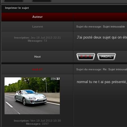
Imprimer le sujet
Auteur
Laurent
Sujet du message:
Sujet introuvable
J'ai posté deux sujet qui on été
Inscription:
Jeu 18 Juil 2013 22:21
Messages:
73
Haut
touti-17
Sujet du message:
Re: Sujet introuva
normal tu ne t ai pas présenté
Inscription:
Ven 19 Juil 2013 10:30
Messages:
3357