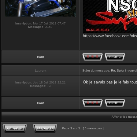
Inscription:
Mer 17 Juil 2013 07:47
Messages:
2159
https://www.facebook.com/nic
Haut
Laurent
Sujet du message:
Re: Sujet introuva
Ok je savais pas je le fais tout
Inscription:
Jeu 18 Juil 2013 22:21
Messages:
73
Haut
Afficher les mess
Page
1
sur
1
[ 5 messages ]