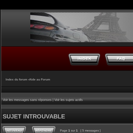
Index du forum
‹
Aide au Forum
Voir les messages sans réponses
|
Voir les sujets actifs
SUJET INTROUVABLE
Page
1
sur
1
[ 5 messages ]