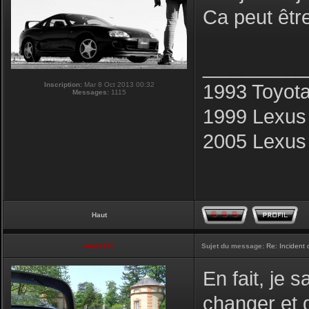
Ca peut être
_________
Inscription:
Mar 8 Oct 2013 00:32
1993 Toyot
Messages:
1115
1999 Lexus
2005 Lexus
Haut
vmax330
Sujet du message:
Re: Incident
En fait, je s
changer et q