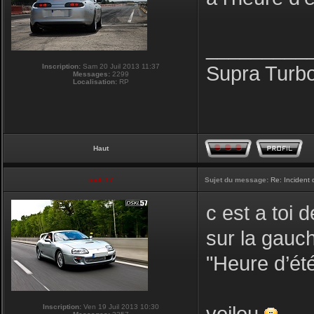
_________
Inscription:
Sam 20 Juil 2013 11:37
Supra Turb
Messages:
2299
Localisation:
RP
Haut
touti-17
Sujet du message:
Re: Incident
c est a toi
sur la gauc
"Heure d’été
Inscription:
Ven 19 Juil 2013 10:30