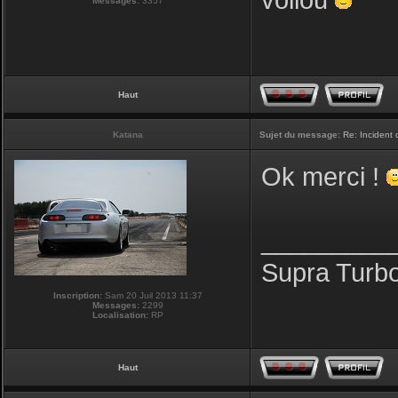
voilou
Messages:
3357
Haut
Katana
Sujet du message:
Re: Incident
Ok merci !
_________
Supra Turb
Inscription:
Sam 20 Juil 2013 11:37
Messages:
2299
Localisation:
RP
Haut