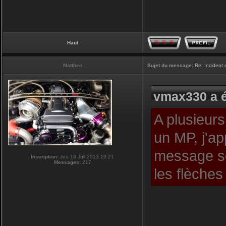
Haut
Mattheo
Sujet du message:
Re: Incident
vmax330 a é
A plusieurs
un MP, j'ap
message so
Inscription:
Jeu 18 Juil 2013 19:21
Messages:
217
les flèches