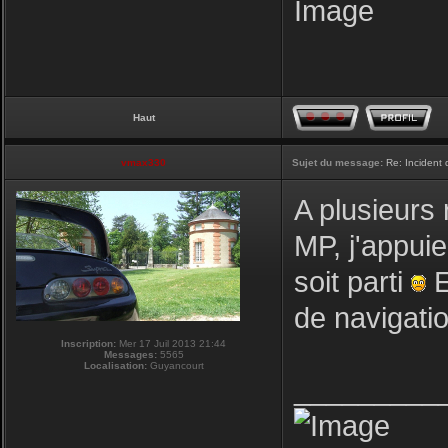
Haut
vmax330
Sujet du message:
Re: Incident
A plusieurs 
MP, j'appuie
soit parti
E
de navigati
Inscription:
Mer 17 Juil 2013 21:44
Messages:
5565
Localisation:
Guyancourt
_________