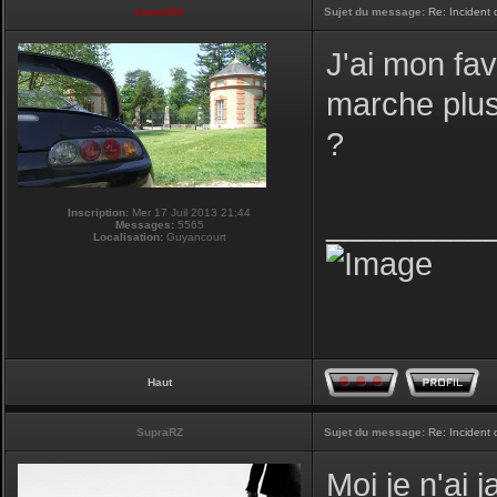
vmax330
Sujet du message:
Re: Incident
J'ai mon fav
marche plus,
?
Inscription:
Mer 17 Juil 2013 21:44
_________
Messages:
5565
Localisation:
Guyancourt
Haut
SupraRZ
Sujet du message:
Re: Incident
Moi je n'ai 