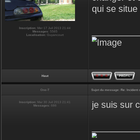
qui se situ
Inscription:
Mer 17 Juil 2013 21:44
_________
Messages:
5565
Localisation:
Guyancourt
Haut
One-T
Sujet du message:
Re: Incident
je suis sur 
Inscription:
Mar 30 Juil 2013 21:41
Messages:
686
_________