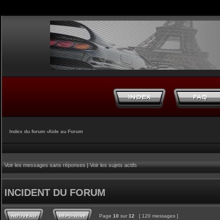
Index du forum
‹
Aide au Forum
Voir les messages sans réponses
|
Voir les sujets actifs
INCIDENT DU FORUM
Page
10
sur
12
[ 120 messages ]