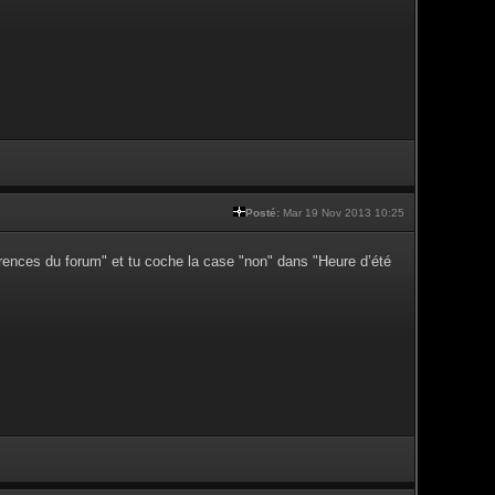
Posté:
Mar 19 Nov 2013 10:25
érences du forum" et tu coche la case "non" dans "Heure d’été