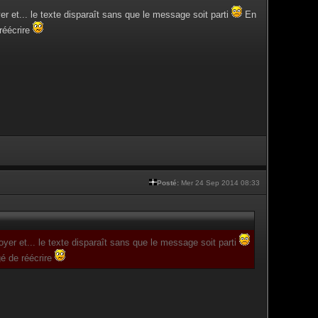
yer et... le texte disparaît sans que le message soit parti
En
réécrire
Posté:
Mer 24 Sep 2014 08:33
voyer et... le texte disparaît sans que le message soit parti
gé de réécrire