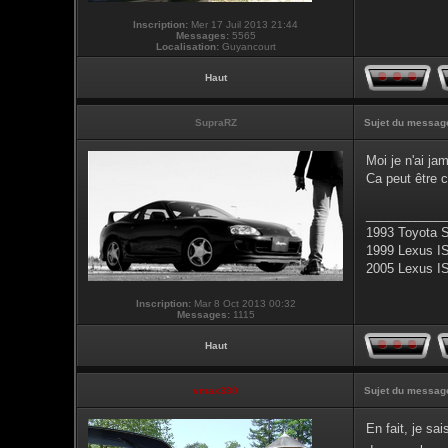
Inscription:
Mer 17 Juil 2013 21:44
Messages:
5565
Localisation:
Guyancourt
Haut
SupraRZ
Sujet du messag
Moi je n'ai ja
Ca peut être c
___________
1993 Toyota 
1999 Lexus I
2005 Lexus I
Inscription:
Mar 8 Oct 2013 00:32
Messages:
1115
Haut
vmax330
Sujet du messag
En fait, je sa