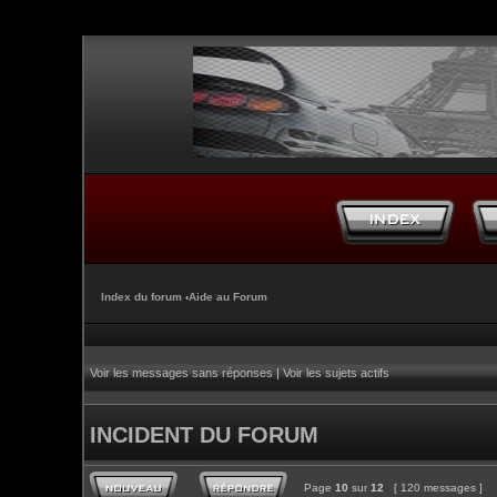
Index du forum
‹
Aide au Forum
Voir les messages sans réponses
|
Voir les sujets actifs
INCIDENT DU FORUM
Page
10
sur
12
[ 120 messages ]