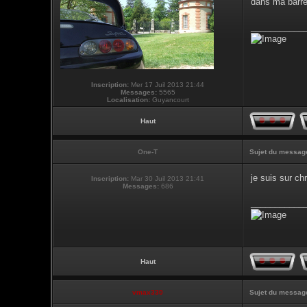
dans ma barr
___________
Inscription:
Mer 17 Juil 2013 21:44
Messages:
5565
Localisation:
Guyancourt
Haut
One-T
Sujet du messag
je suis sur ch
Inscription:
Mar 30 Juil 2013 21:41
Messages:
686
___________
Haut
vmax330
Sujet du messag