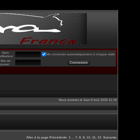
Nom
Me connecter automatiquement à chaque visite
utilisateur:
Mot de
passe:
Nous sommes le Sam 8 Aoû 2026 11:16
Aller à la page
Précédente
1
...
7
,
8
,
9
,
10
,
11
,
12
Suivante