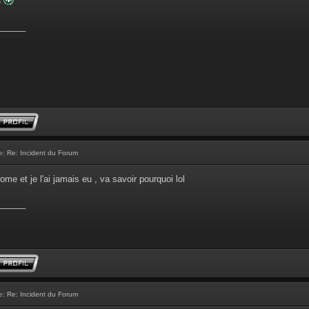
e
______
e:
Re: Incident du Forum
rome et je l'ai jamais eu , va savoir pourquoi lol
______
e:
Re: Incident du Forum