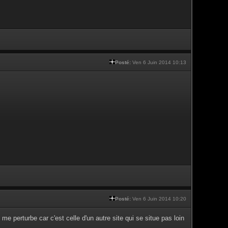
Posté:
Ven 6 Juin 2014 10:13
Posté:
Ven 6 Juin 2014 10:20
 me perturbe car c'est celle d'un autre site qui se situe pas loin