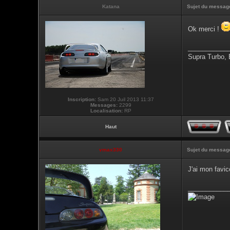
Katana
Sujet du messag
Ok merci !
___________
Supra Turbo,
Inscription:
Sam 20 Juil 2013 11:37
Messages:
2299
Localisation:
RP
Haut
vmax330
Sujet du messag
J'ai mon favic
___________