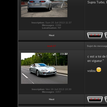
Supra Turbo,
Inscription:
Sam 20 Juil 2013 11:37
Messages:
2299
Localisation:
RP
Haut
touti-17
Sujet du messag
c est a toi d
en vigueur:"
voilou
Inscription:
Ven 19 Juil 2013 10:30
Messages:
3357
Haut