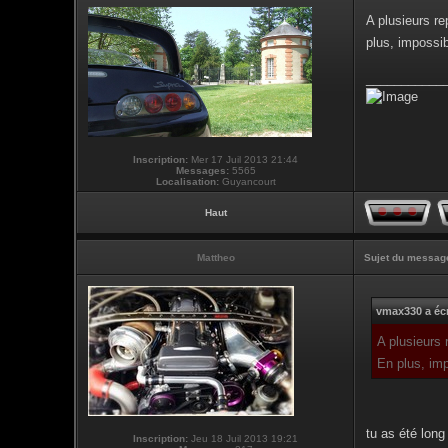
A plusieurs re
plus, impossib
___________
Inscription:
Mer 17 Juil 2013 21:44
Messages:
5565
Localisation:
Guyancourt
Haut
Mattheo
Sujet du messag
vmax330 a écr
A plusieurs 
En plus, imp
tu as été long
Inscription:
Jeu 18 Juil 2013 19:21