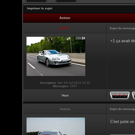
Imprimer le sujet
Auteur
touti-17
Sujet du messag
+1 ça avait é
Inscription:
Ven 19 Juil 2013 10:30
Messages:
3357
Haut
Katana
Sujet du messag
C'est juste un
___________