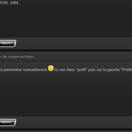
 BVM, 1994,
e:
Re: Incident du Forum
e la parametrer manuellement
tu vas dans "profil" puis sur la gauche "Préf