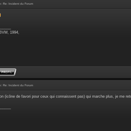
e:
Re: Incident du Forum
______
 BVM, 1994,
e:
Re: Incident du Forum
on (icône de favori pour ceux qui connaissent pas) qui marche plus, je me retro
______