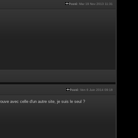
Posté:
Mar 19 Nov 2013 11:31
Posté:
Ven 6 Juin 2014 09:18
uve avec celle d'un autre site, je suis le seul ?