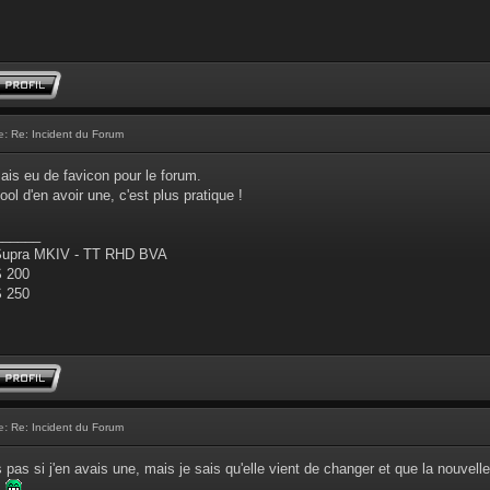
e:
Re: Incident du Forum
mais eu de favicon pour le forum.
ool d'en avoir une, c'est plus pratique !
______
Supra MKIV - TT RHD BVA
S 200
S 250
e:
Re: Incident du Forum
is pas si j'en avais une, mais je sais qu'elle vient de changer et que la nouvelle