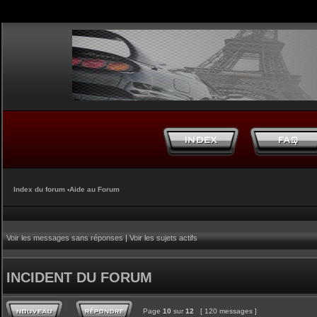
Index du forum
‹
Aide au Forum
Voir les messages sans réponses
|
Voir les sujets actifs
INCIDENT DU FORUM
Page
10
sur
12
[ 120 messages ]