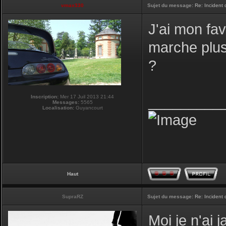
vmax330
Sujet du message:
Re: Incident
J'ai mon fav
marche plus,
?
Inscription:
Mer 17 Juil 2013 21:44
_________
Messages:
5565
Localisation:
Guyancourt
Haut
SupraRZ
Sujet du message:
Re: Incident
Moi je n'ai 