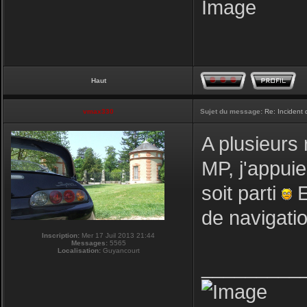
Haut
vmax330
Sujet du message:
Re: Incident
A plusieurs 
MP, j'appuie
soit parti
E
de navigati
Inscription:
Mer 17 Juil 2013 21:44
Messages:
5565
Localisation:
Guyancourt
_________