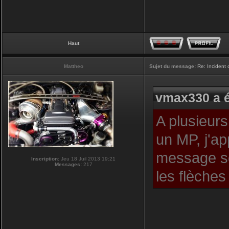
Haut
Mattheo
Sujet du message:
Re: Incident
vmax330 a é
A plusieurs
un MP, j'ap
message so
Inscription:
Jeu 18 Juil 2013 19:21
Messages:
217
les flèches