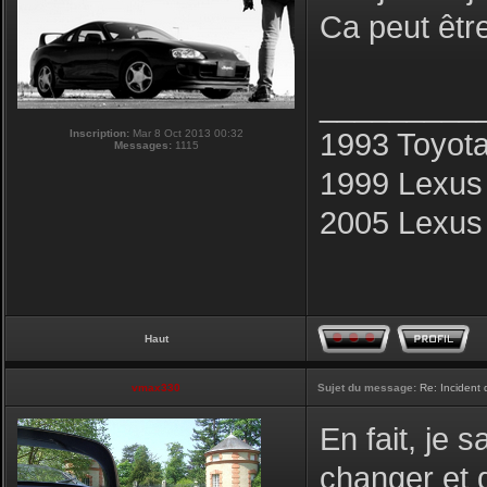
Ca peut être
_________
Inscription:
Mar 8 Oct 2013 00:32
1993 Toyot
Messages:
1115
1999 Lexus
2005 Lexus
Haut
vmax330
Sujet du message:
Re: Incident
En fait, je s
changer et q