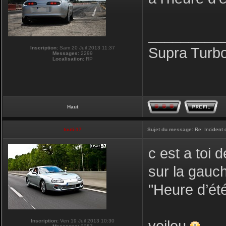
_________
Inscription:
Sam 20 Juil 2013 11:37
Supra Turb
Messages:
2299
Localisation:
RP
Haut
touti-17
Sujet du message:
Re: Incident
c est a toi
sur la gauc
"Heure d’été
Inscription:
Ven 19 Juil 2013 10:30