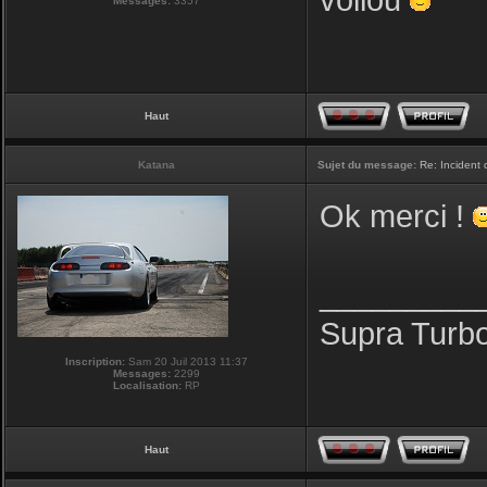
voilou
Messages:
3357
Haut
Katana
Sujet du message:
Re: Incident
Ok merci !
_________
Supra Turb
Inscription:
Sam 20 Juil 2013 11:37
Messages:
2299
Localisation:
RP
Haut