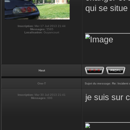
qui se situ
Inscription:
Mer 17 Juil 2013 21:44
_________
Messages:
5565
Localisation:
Guyancourt
Haut
One-T
Sujet du message:
Re: Incident
je suis sur 
Inscription:
Mar 30 Juil 2013 21:41
Messages:
686
_________