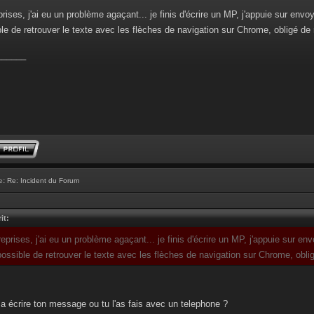
prises, j'ai eu un problème agaçant... je finis d'écrire un MP, j'appuie sur envo
le de retrouver le texte avec les flèches de navigation sur Chrome, obligé de 
______
e:
Re: Incident du Forum
it:
reprises, j'ai eu un problème agaçant... je finis d'écrire un MP, j'appuie sur en
ossible de retrouver le texte avec les flèches de navigation sur Chrome, obli
 a écrire ton message ou tu l'as fais avec un telephone ?