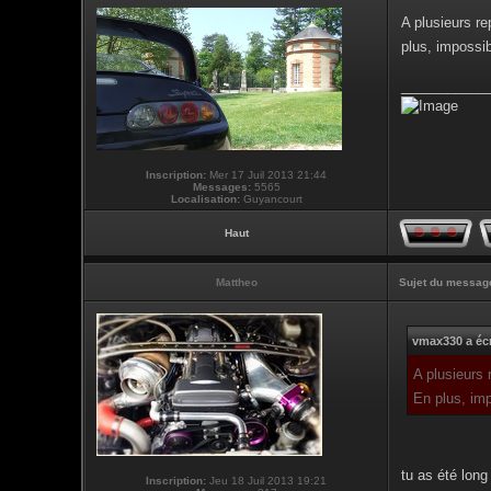
A plusieurs re
plus, impossib
___________
Inscription:
Mer 17 Juil 2013 21:44
Messages:
5565
Localisation:
Guyancourt
Haut
Mattheo
Sujet du messag
vmax330 a écr
A plusieurs 
En plus, imp
tu as été long
Inscription:
Jeu 18 Juil 2013 19:21