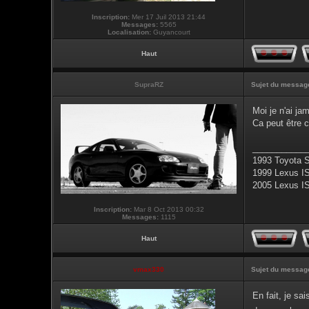
Inscription:
Mer 17 Juil 2013 21:44
Messages:
5565
Localisation:
Guyancourt
Haut
SupraRZ
Sujet du messag
Moi je n'ai ja
Ca peut être c
___________
1993 Toyota 
1999 Lexus I
2005 Lexus I
Inscription:
Mar 8 Oct 2013 00:32
Messages:
1115
Haut
vmax330
Sujet du messag
En fait, je sa