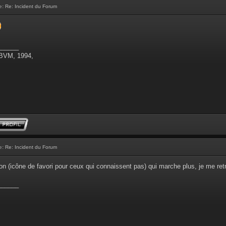
e:
Re: Incident du Forum
______
 BVM, 1994,
e:
Re: Incident du Forum
on (icône de favori pour ceux qui connaissent pas) qui marche plus, je me retro
______