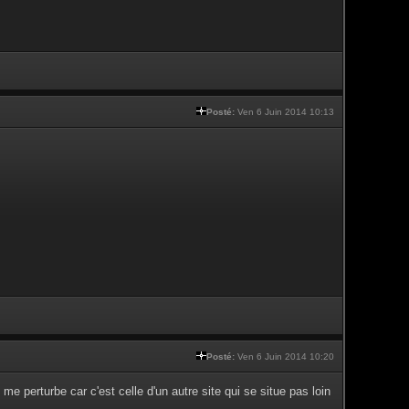
Posté:
Ven 6 Juin 2014 10:13
Posté:
Ven 6 Juin 2014 10:20
 me perturbe car c'est celle d'un autre site qui se situe pas loin