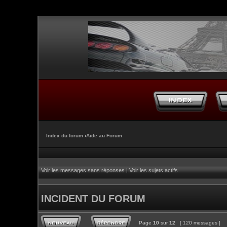
Index du forum
‹
Aide au Forum
Voir les messages sans réponses
|
Voir les sujets actifs
INCIDENT DU FORUM
Page
10
sur
12
[ 120 messages ]