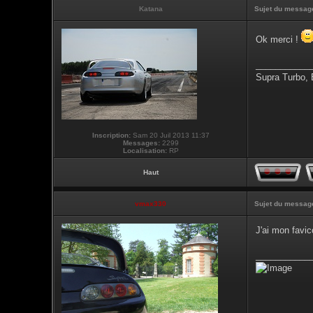
Katana
Sujet du messag
Ok merci !
___________
Supra Turbo,
Inscription:
Sam 20 Juil 2013 11:37
Messages:
2299
Localisation:
RP
Haut
vmax330
Sujet du messag
J'ai mon favic
___________