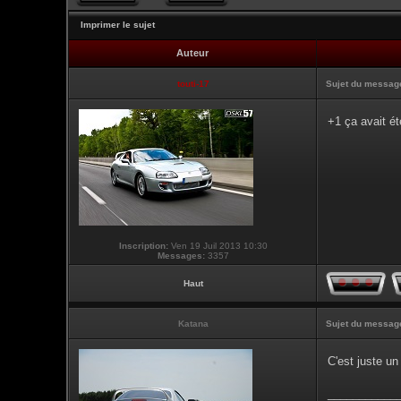
Imprimer le sujet
Auteur
touti-17
Sujet du messag
+1 ça avait é
Inscription:
Ven 19 Juil 2013 10:30
Messages:
3357
Haut
Katana
Sujet du messag
C'est juste un
___________