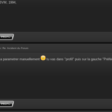
 BVM, 1994,
e:
Re: Incident du Forum
e la parametrer manuellement
tu vas dans "profil" puis sur la gauche "Préf