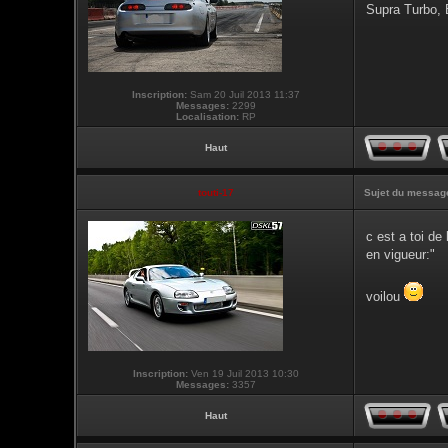
Supra Turbo,
Inscription:
Sam 20 Juil 2013 11:37
Messages:
2299
Localisation:
RP
Haut
touti-17
Sujet du messag
c est a toi d
en vigueur:"
voilou
Inscription:
Ven 19 Juil 2013 10:30
Messages:
3357
Haut