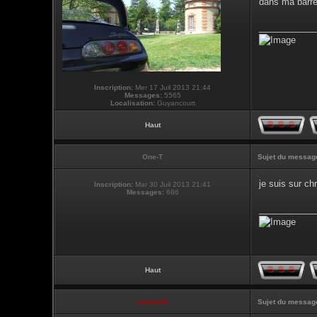
dans ma barr
___________
Inscription:
Mer 17 Juil 2013 21:44
Messages:
5565
Localisation:
Guyancourt
Haut
One-T
Sujet du messag
je suis sur ch
Inscription:
Mar 30 Juil 2013 21:41
Messages:
686
___________
Haut
vmax330
Sujet du messag