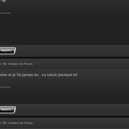
e
______
e:
Re: Incident du Forum
rome et je l'ai jamais eu , va savoir pourquoi lol
______
e:
Re: Incident du Forum