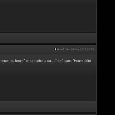
Posté:
Mar 19 Nov 2013 10:25
érences du forum" et tu coche la case "non" dans "Heure d’été