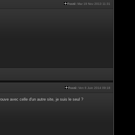
Posté:
Mar 19 Nov 2013 11:31
Posté:
Ven 6 Juin 2014 09:18
uve avec celle d'un autre site, je suis le seul ?