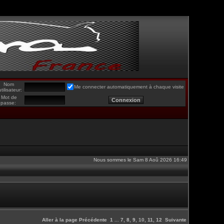
Nom
Me connecter automatiquement à chaque visite
utilisateur:
Mot de
passe:
Nous sommes le Sam 8 Aoû 2026 16:49
Aller à la page
Précédente
1
...
7
,
8
,
9
,
10
,
11
,
12
Suivante