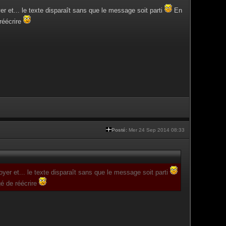
yer et... le texte disparaît sans que le message soit parti
En
réécrire
Posté:
Mer 24 Sep 2014 08:33
voyer et... le texte disparaît sans que le message soit parti
gé de réécrire