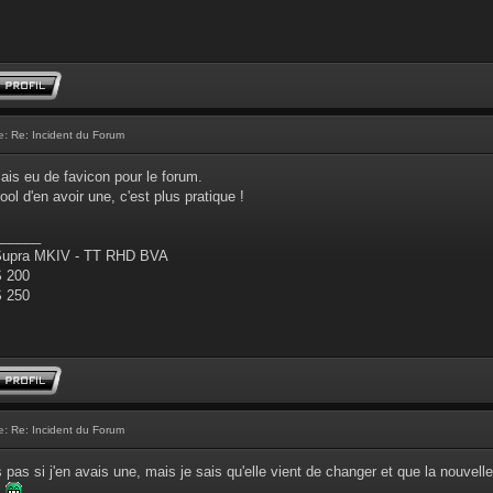
e:
Re: Incident du Forum
mais eu de favicon pour le forum.
ool d'en avoir une, c'est plus pratique !
______
Supra MKIV - TT RHD BVA
S 200
S 250
e:
Re: Incident du Forum
is pas si j'en avais une, mais je sais qu'elle vient de changer et que la nouvelle