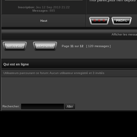
Inscription:
Jeu 12 Sep 2013 21:22
Messages:
885
Haut
Afficher les mess
Page
11
sur
12
[ 120 messages ]
Qui est en ligne
Utilisateurs parcourant ce forum: Aucun utilisateur enregistré et 3 invités
Rechercher: