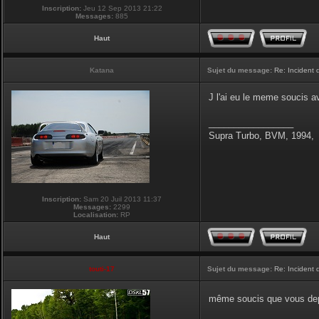
Inscription:
Jeu 12 Sep 2013 21:22
Messages:
885
Haut
Katana
Sujet du message:
Re: Incident
J l'ai eu le meme soucis 
_________________
Supra Turbo, BVM, 1994,
Inscription:
Sam 20 Juil 2013 11:37
Messages:
2299
Localisation:
RP
Haut
touti-17
Sujet du message:
Re: Incident
même soucis que vous depu