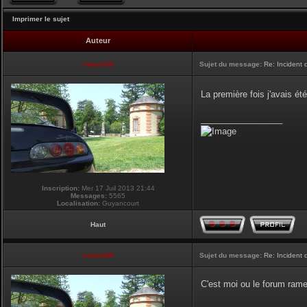
Imprimer le sujet
Auteur
vmax330
Sujet du message:
Re: Incident
La première fois j'avais été
_________________
Inscription:
Mer 17 Juil 2013 21:44
Messages:
5565
Localisation:
Guyancourt
Haut
vmax330
Sujet du message:
Re: Incident
C'est moi ou le forum ram