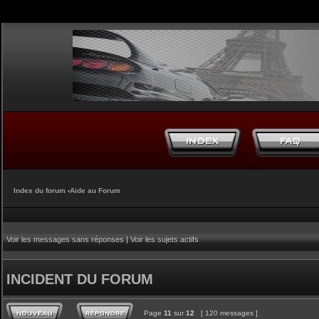
Index du forum
‹
Aide au Forum
Voir les messages sans réponses
|
Voir les sujets actifs
INCIDENT DU FORUM
Page
11
sur
12
[ 120 messages ]