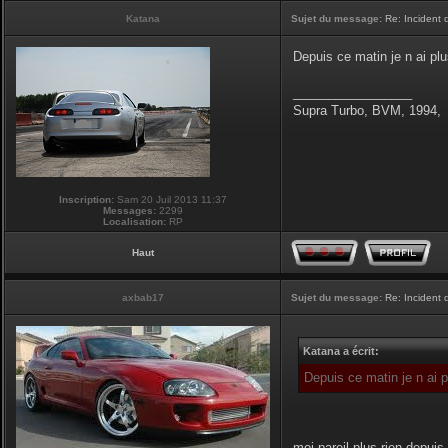
Katana
Sujet du message:
Re: Incident
Depuis ce matin je n ai pl
_________________
Supra Turbo, BVM, 1994,
Inscription:
Sam 20 Juil 2013 11:37
Messages:
2299
Localisation:
RP
Haut
axbab17
Sujet du message:
Re: Incident
Katana a écrit:
Depuis ce matin je n ai 
moi pareil,plus rien depuis