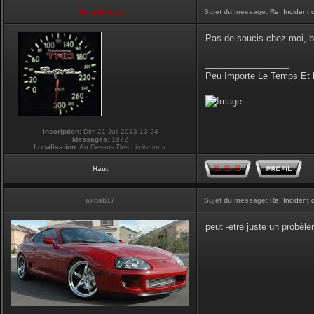
NikoLifeStyle
Sujet du message:
Re: Incident
Pas de soucis chez moi, b
_________________
Peu Importe Le Temps Et 
Inscription:
Dim 21 Juil 2013 13:24
Messages:
1972
Localisation:
Au Dessus Des Limitations.
Haut
axbab17
Sujet du message:
Re: Incident
peut -etre juste un probèlem