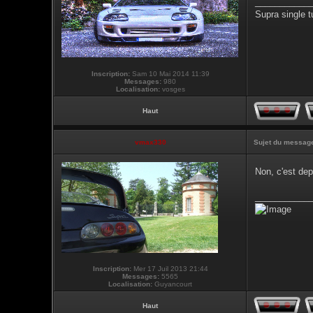
___________
Supra single t
Inscription:
Sam 10 Mai 2014 11:39
Messages:
980
Localisation:
vosges
Haut
vmax330
Sujet du messag
Non, c'est de
___________
Inscription:
Mer 17 Juil 2013 21:44
Messages:
5565
Localisation:
Guyancourt
Haut