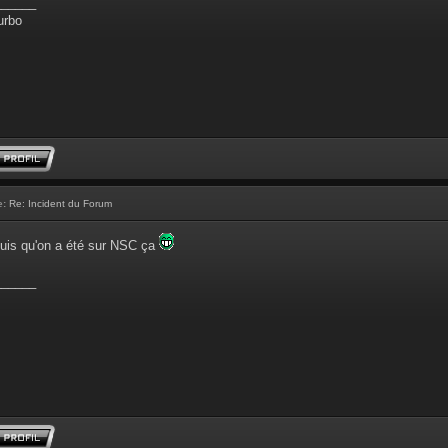
______
urbo
e:
Re: Incident du Forum
puis qu'on a été sur NSC ça
______