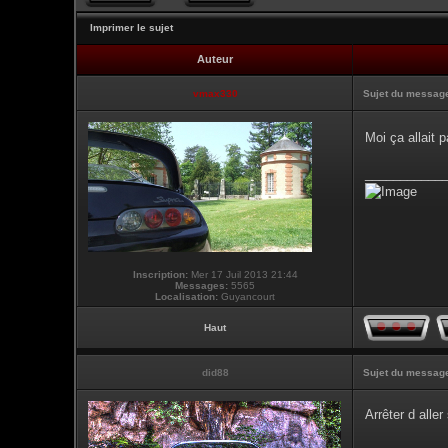
Imprimer le sujet
Auteur
vmax330
Sujet du messag
Moi ça allait
___________
Inscription:
Mer 17 Juil 2013 21:44
Messages:
5565
Localisation:
Guyancourt
Haut
did88
Sujet du messag
Arrêter d alle