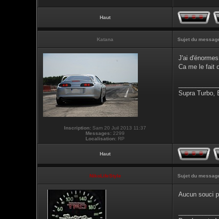
Haut
Katana
Sujet du messag
J'ai d'énormes
Ca me le fait 
___________
Supra Turbo,
Inscription:
Sam 20 Juil 2013 11:37
Messages:
2299
Localisation:
RP
Haut
NikoLifeStyle
Sujet du messag
Aucun souci p
___________