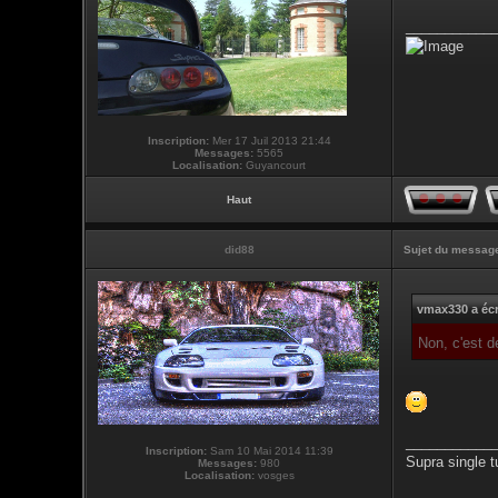
___________
Inscription:
Mer 17 Juil 2013 21:44
Messages:
5565
Localisation:
Guyancourt
Haut
did88
Sujet du messag
vmax330 a écr
Non, c'est 
___________
Inscription:
Sam 10 Mai 2014 11:39
Supra single t
Messages:
980
Localisation:
vosges