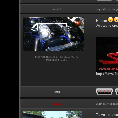
nico30
Sujet du messag
Enfoiré
Je vais te cré
___________
Inscription:
Mer 17 Juil 2013 07:47
Messages:
2159
https://www.f
Haut
vmax330
Sujet du messag
Tu vas en avoi