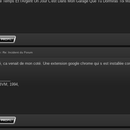
e Temps Et l'Argent Un Jour C'est Dans Mon Garage Que Tu Dormiras Toi M
e:
Re: Incident du Forum
é, ca venait de mon coté. Une extension google chrome qui s est installée co
______
 BVM, 1994,