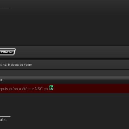
______
e:
Re: Incident du Forum
it:
depuis qu'on a été sur NSC ça
______
urbo