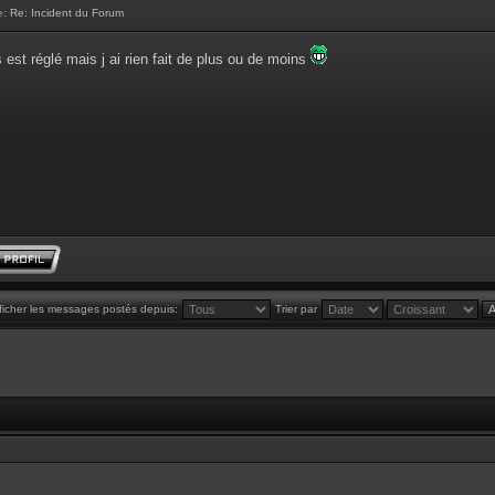
e:
Re: Incident du Forum
 est réglé mais j ai rien fait de plus ou de moins
ficher les messages postés depuis:
Trier par