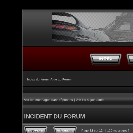
Index du forum
‹
Aide au Forum
Voir les messages sans réponses
|
Voir les sujets actifs
INCIDENT DU FORUM
Page
12
sur
12
[ 120 messages ]