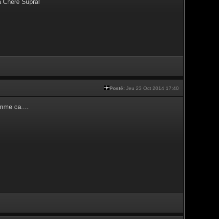
a Chère Supra!
Posté:
Jeu 23 Oct 2014 17:40
mme ca....