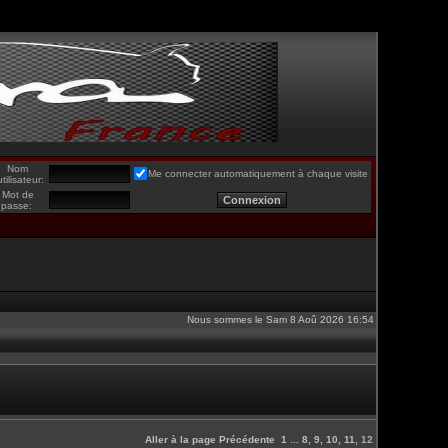
Nom
Me connecter automatiquement à chaque visite
utilisateur:
Mot de
passe:
Nous sommes le Sam 8 Aoû 2026 16:54
Aller à la page
Précédente
1
...
8
,
9
,
10
,
11
,
12