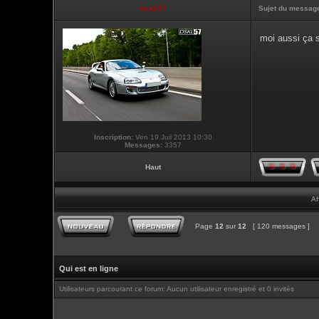
touti-17
Sujet du messag
moi aussi ça s
Inscription:
Ven 19 Juil 2013 10:30
Messages:
3357
Haut
Af
Page
12
sur
12
[ 120 messages ]
Qui est en ligne
Utilisateurs parcourant ce forum: Aucun utilisateur enregistré et 0 invités