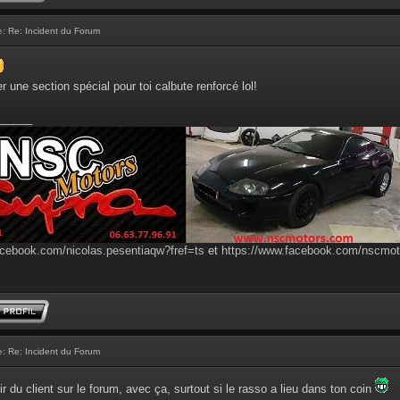
e:
Re: Incident du Forum
er une section spécial pour toi calbute renforcé lol!
______
acebook.com/nicolas.pesentiaqw?fref=ts
et
https://www.facebook.com/nscmo
e:
Re: Incident du Forum
r du client sur le forum, avec ça, surtout si le rasso a lieu dans ton coin