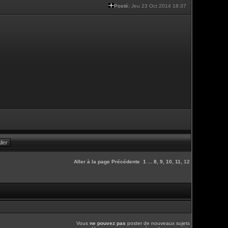
Posté:
Jeu 23 Oct 2014 18:37
Aller à la page
Précédente
1
...
8
,
9
,
10
,
11
,
12
Vous
ne pouvez pas
poster de nouveaux sujets