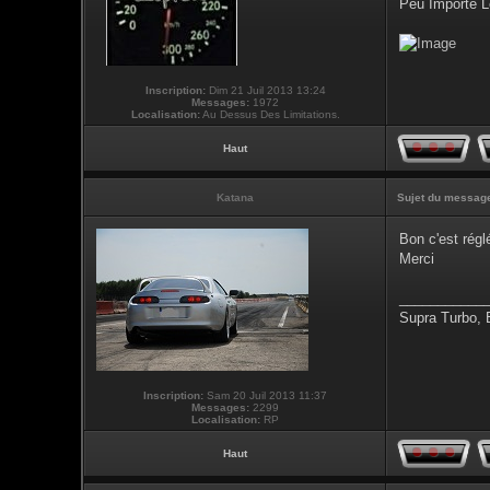
Peu Importe L
Inscription:
Dim 21 Juil 2013 13:24
Messages:
1972
Localisation:
Au Dessus Des Limitations.
Haut
Katana
Sujet du messag
Bon c'est régl
Merci
___________
Supra Turbo,
Inscription:
Sam 20 Juil 2013 11:37
Messages:
2299
Localisation:
RP
Haut