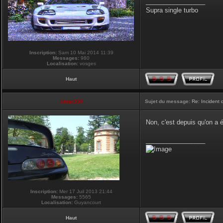
_________________
Supra single turbo
Inscription:
Sam 10 Mai 2014 11:39
Messages:
980
Localisation:
vosges
Haut
vmax330
Sujet du message:
Re: Incident
Non, c'est depuis qu'on a
_________________
Inscription:
Mer 17 Juil 2013 21:44
Messages:
5565
Localisation:
Guyancourt
Haut