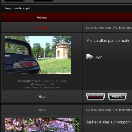
Imprimer le sujet
Auteur
vmax330
Sujet du message:
Re: Incident
Moi ça allait pas ce matin
_________________
Inscription:
Mer 17 Juil 2013 21:44
Messages:
5565
Localisation:
Guyancourt
Haut
did88
Sujet du message:
Re: Incident
Arrêter d aller sur youpor