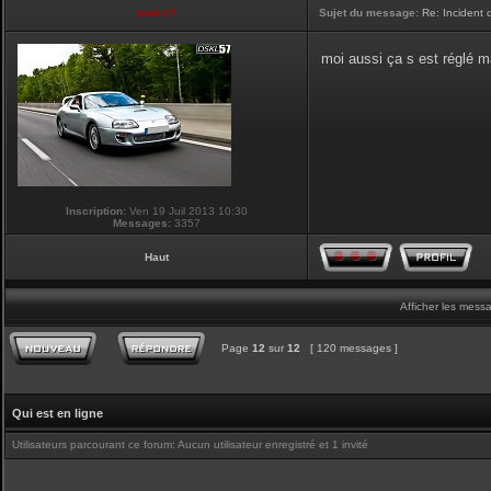
touti-17
Sujet du message:
Re: Incident
moi aussi ça s est réglé ma
Inscription:
Ven 19 Juil 2013 10:30
Messages:
3357
Haut
Afficher les mess
Page
12
sur
12
[ 120 messages ]
Qui est en ligne
Utilisateurs parcourant ce forum: Aucun utilisateur enregistré et 1 invité