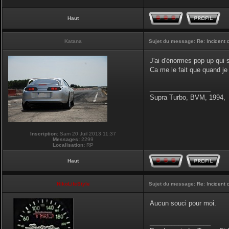
Haut
Katana
Sujet du message:
Re: Incident
J'ai d'énormes pop up qui 
Ca me le fait que quand je 
_________________
Supra Turbo, BVM, 1994,
Inscription:
Sam 20 Juil 2013 11:37
Messages:
2299
Localisation:
RP
Haut
NikoLifeStyle
Sujet du message:
Re: Incident
Aucun souci pour moi.
_________________