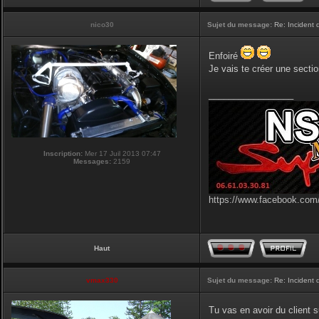
nico30
Sujet du message:
Re: Incident
Enfoiré
Je vais te créer une sectio
_________________
Inscription:
Mer 17 Juil 2013 07:47
Messages:
2159
https://www.facebook.com/
Haut
vmax330
Sujet du message:
Re: Incident
Tu vas en avoir du client s