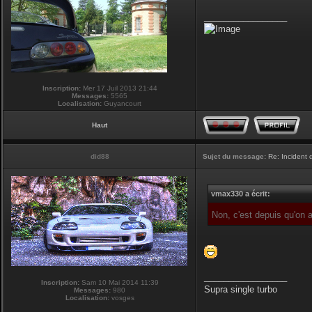
_________________
Inscription:
Mer 17 Juil 2013 21:44
Messages:
5565
Localisation:
Guyancourt
Haut
did88
Sujet du message:
Re: Incident
vmax330 a écrit:
Non, c'est depuis qu'on
_________________
Inscription:
Sam 10 Mai 2014 11:39
Supra single turbo
Messages:
980
Localisation:
vosges