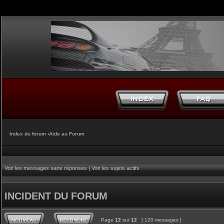
Index du forum
‹
Aide au Forum
Voir les messages sans réponses
|
Voir les sujets actifs
INCIDENT DU FORUM
Page
12
sur
12
[ 120 messages ]