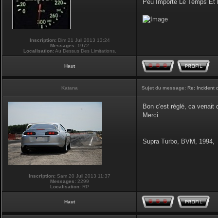
Peu Importe Le Temps Et 
Inscription:
Dim 21 Juil 2013 13:24
Messages:
1972
Localisation:
Au Dessus Des Limitations.
Haut
Katana
Sujet du message:
Re: Incident
Bon c'est réglé, ca venait
Merci
_________________
Supra Turbo, BVM, 1994,
Inscription:
Sam 20 Juil 2013 11:37
Messages:
2299
Localisation:
RP
Haut