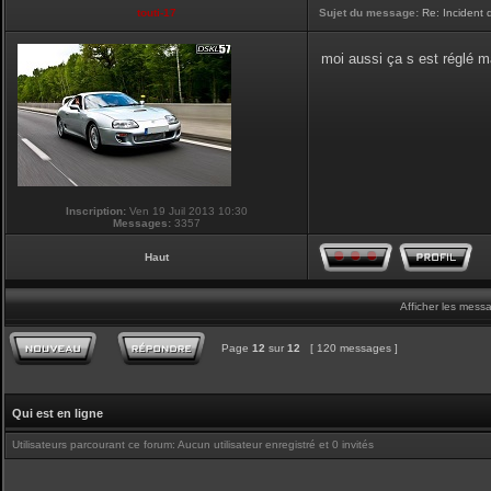
touti-17
Sujet du message:
Re: Incident
moi aussi ça s est réglé ma
Inscription:
Ven 19 Juil 2013 10:30
Messages:
3357
Haut
Afficher les mess
Page
12
sur
12
[ 120 messages ]
Qui est en ligne
Utilisateurs parcourant ce forum: Aucun utilisateur enregistré et 0 invités