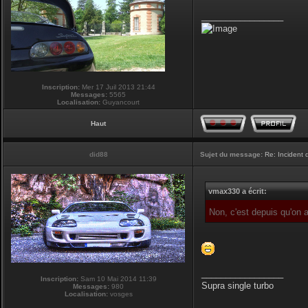
_________________
Inscription:
Mer 17 Juil 2013 21:44
Messages:
5565
Localisation:
Guyancourt
Haut
did88
Sujet du message:
Re: Incident
vmax330 a écrit:
Non, c'est depuis qu'on
_________________
Inscription:
Sam 10 Mai 2014 11:39
Supra single turbo
Messages:
980
Localisation:
vosges