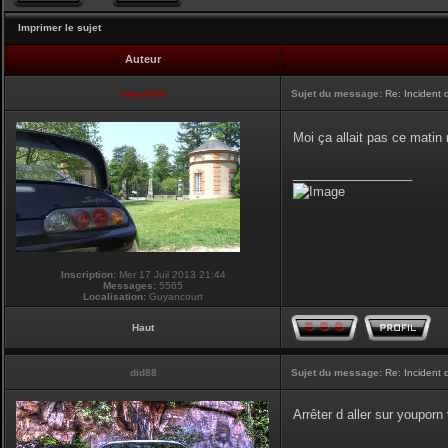
Imprimer le sujet
Auteur
vmax330
Sujet du message:
Re: Incident
Moi ça allait pas ce matin
_________________
Inscription:
Mer 17 Juil 2013 21:44
Messages:
5565
Localisation:
Guyancourt
Haut
did88
Sujet du message:
Re: Incident
Arrêter d aller sur youpor