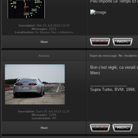
Peu Importe Le Temps Et 
Inscription:
Dim 21 Juil 2013 13:24
Messages:
1972
Localisation:
Au Dessus Des Limitations.
Haut
Katana
Sujet du message:
Re: Incident
Bon c'est réglé, ca venait
Merci
_________________
Supra Turbo, BVM, 1994,
Inscription:
Sam 20 Juil 2013 11:37
Messages:
2299
Localisation:
RP
Haut