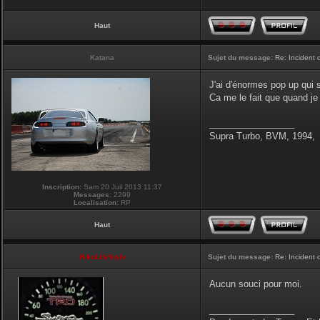
Haut
Katana
Sujet du message:
Re: Incident
J'ai d'énormes pop up qui 
Ca me le fait que quand je 
_________________
Supra Turbo, BVM, 1994,
Inscription:
Sam 20 Juil 2013 11:37
Messages:
2299
Localisation:
RP
Haut
NikoLifeStyle
Sujet du message:
Re: Incident
Aucun souci pour moi.
_________________