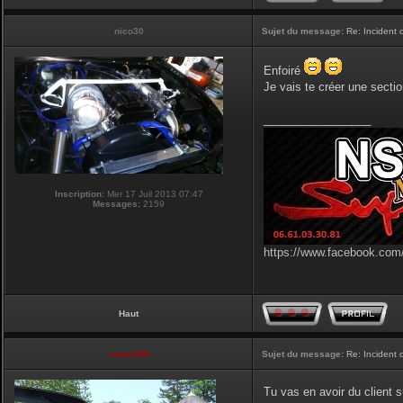
nico30
Sujet du message:
Re: Incident
Enfoiré
Je vais te créer une sectio
_________________
Inscription:
Mer 17 Juil 2013 07:47
Messages:
2159
https://www.facebook.com/
Haut
vmax330
Sujet du message:
Re: Incident
Tu vas en avoir du client s