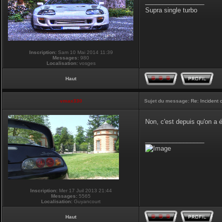
_________________
Supra single turbo
Inscription:
Sam 10 Mai 2014 11:39
Messages:
980
Localisation:
vosges
Haut
vmax330
Sujet du message:
Re: Incident
Non, c'est depuis qu'on a
_________________
Inscription:
Mer 17 Juil 2013 21:44
Messages:
5565
Localisation:
Guyancourt
Haut