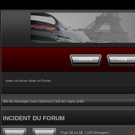
Index du forum
‹
Aide au Forum
Voir les messages sans réponses
|
Voir les sujets actifs
INCIDENT DU FORUM
Page
12
sur
12
[ 120 messages ]