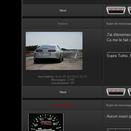
Haut
Katana
Sujet du messag
J'ai d'énormes
Ca me le fait 
___________
Supra Turbo,
Inscription:
Sam 20 Juil 2013 11:37
Messages:
2299
Localisation:
RP
Haut
NikoLifeStyle
Sujet du messag
Aucun souci p
___________