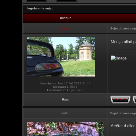
Imprimer le sujet
Auteur
vmax330
Sujet du messag
Moi ça allait
___________
Inscription:
Mer 17 Juil 2013 21:44
Messages:
5565
Localisation:
Guyancourt
Haut
did88
Sujet du messag
Arrêter d alle