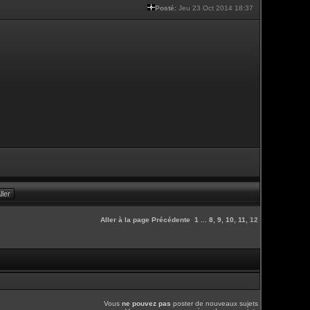
Posté:
Jeu 23 Oct 2014 18:37
Aller à la page
Précédente
1
...
8
,
9
,
10
,
11
,
12
Vous
ne pouvez pas
poster de nouveaux sujets