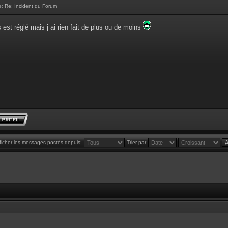
e:
Re: Incident du Forum
 est réglé mais j ai rien fait de plus ou de moins
ficher les messages postés depuis:
Trier par