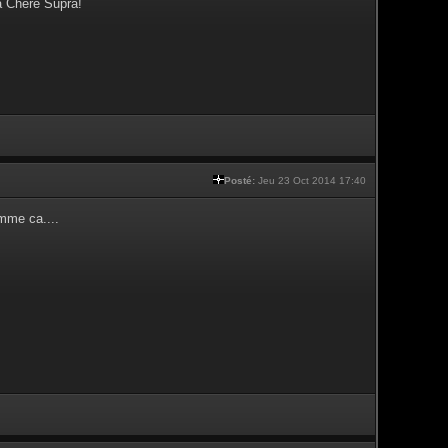
a Chère Supra!
Posté:
Jeu 23 Oct 2014 17:40
mme ca....