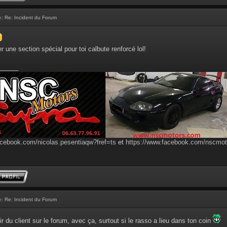
e:
Re: Incident du Forum
er une section spécial pour toi calbute renforcé lol!
______
acebook.com/nicolas.pesentiaqw?fref=ts
et
https://www.facebook.com/nscmo
e:
Re: Incident du Forum
r du client sur le forum, avec ça, surtout si le rasso a lieu dans ton coin