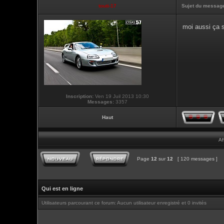
touti-17
Sujet du messag
moi aussi ça s
Inscription:
Ven 19 Juil 2013 10:30
Messages:
3357
Haut
Af
Page
12
sur
12
[ 120 messages ]
Qui est en ligne
Utilisateurs parcourant ce forum: Aucun utilisateur enregistré et 0 invités