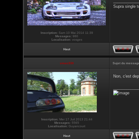
___________
Supra single t
Inscription:
Sam 10 Mai 2014 11:39
Messages:
980
Localisation:
vosges
Haut
vmax330
Sujet du messag
Non, c'est de
___________
Inscription:
Mer 17 Juil 2013 21:44
Messages:
5565
Localisation:
Guyancourt
Haut