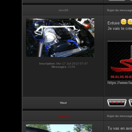
nico30
Sujet du messag
Enfoiré
Je vais te cré
___________
Inscription:
Mer 17 Juil 2013 07:47
Messages:
2159
https://www.f
Haut
vmax330
Sujet du messag
Tu vas en avoi