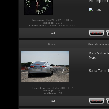
Peu Importe L
Inscription:
Dim 21 Juil 2013 13:24
Messages:
1972
Localisation:
Au Dessus Des Limitations.
Haut
Katana
Sujet du messag
Bon c'est régl
Merci
___________
Supra Turbo,
Inscription:
Sam 20 Juil 2013 11:37
Messages:
2299
Localisation:
RP
Haut