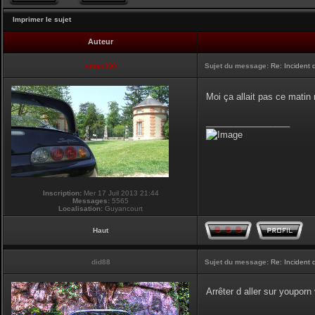
Imprimer le sujet
Auteur
vmax330
Sujet du message:
Re: Incident
Moi ça allait pas ce matin
_________________
Inscription:
Mer 17 Juil 2013 21:44
Messages:
5565
Localisation:
Guyancourt
Haut
did88
Sujet du message:
Re: Incident
Arrêter d aller sur youpor