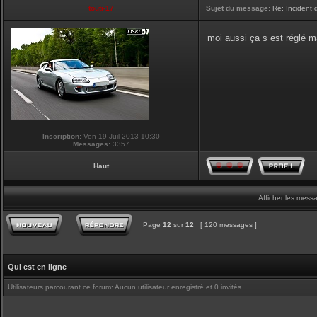
touti-17
Sujet du message:
Re: Incident
moi aussi ça s est réglé ma
Inscription:
Ven 19 Juil 2013 10:30
Messages:
3357
Haut
Afficher les mess
Page
12
sur
12
[ 120 messages ]
Qui est en ligne
Utilisateurs parcourant ce forum: Aucun utilisateur enregistré et 0 invités