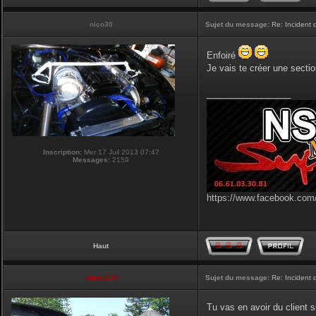
nico30
Sujet du message:
Re: Incident
Enfoiré
Je vais te créer une sectio
_________________
Inscription:
Mer 17 Juil 2013 07:47
Messages:
2159
https://www.facebook.com/
Haut
vmax330
Sujet du message:
Re: Incident
Tu vas en avoir du client s