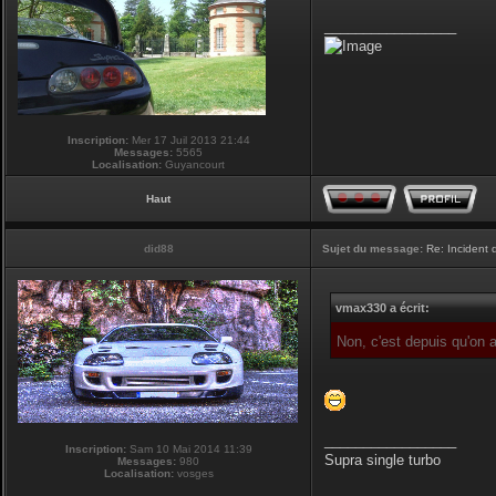
_________________
Inscription:
Mer 17 Juil 2013 21:44
Messages:
5565
Localisation:
Guyancourt
Haut
did88
Sujet du message:
Re: Incident
vmax330 a écrit:
Non, c'est depuis qu'on
_________________
Inscription:
Sam 10 Mai 2014 11:39
Supra single turbo
Messages:
980
Localisation:
vosges