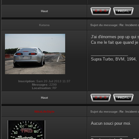
Haut
Katana
Sujet du message:
Re: Incident
J'ai d'énormes pop up qui 
Ca me le fait que quand je 
_________________
Supra Turbo, BVM, 1994,
Inscription:
Sam 20 Juil 2013 11:37
Messages:
2299
Localisation:
RP
Haut
NikoLifeStyle
Sujet du message:
Re: Incident
Aucun souci pour moi.
_________________