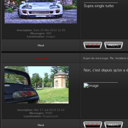
_________________
Supra single turbo
Inscription:
Sam 10 Mai 2014 11:39
Messages:
980
Localisation:
vosges
Haut
vmax330
Sujet du message:
Re: Incident
Non, c'est depuis qu'on a
_________________
Inscription:
Mer 17 Juil 2013 21:44
Messages:
5565
Localisation:
Guyancourt
Haut