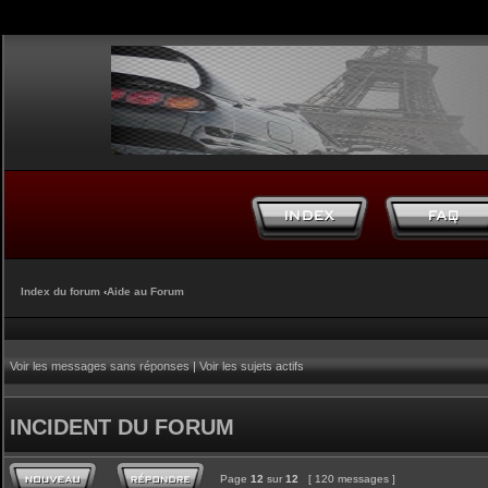
Index du forum
‹
Aide au Forum
Voir les messages sans réponses
|
Voir les sujets actifs
INCIDENT DU FORUM
Page
12
sur
12
[ 120 messages ]