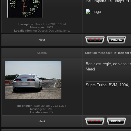
Peu Importe Le Temps Et 
Inscription:
Dim 21 Juil 2013 13:24
Messages:
1972
Localisation:
Au Dessus Des Limitations.
Haut
Katana
Sujet du message:
Re: Incident
Bon c'est réglé, ca venait
Merci
_________________
Supra Turbo, BVM, 1994,
Inscription:
Sam 20 Juil 2013 11:37
Messages:
2299
Localisation:
RP
Haut