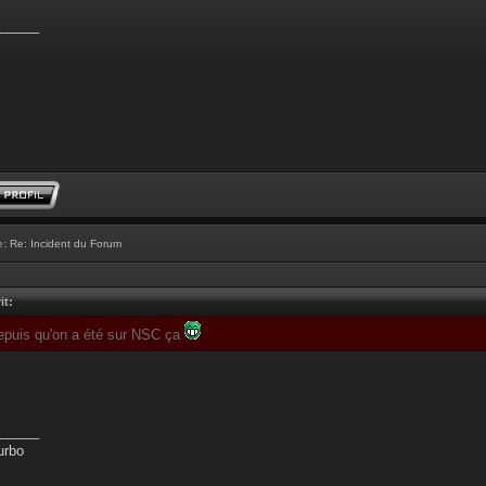
______
e:
Re: Incident du Forum
it:
depuis qu'on a été sur NSC ça
______
urbo