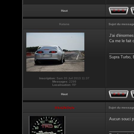
Haut
Katana
Sujet du messag
J'ai d'énormes
Ca me le fait 
___________
Supra Turbo,
Inscription:
Sam 20 Juil 2013 11:37
Messages:
2299
Localisation:
RP
Haut
NikoLifeStyle
Sujet du messag
Aucun souci p
___________