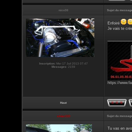
nico30
Sujet du messag
Enfoiré
Je vais te cré
___________
Inscription:
Mer 17 Juil 2013 07:47
Messages:
2159
https://www.f
Haut
vmax330
Sujet du messag
Tu vas en avoi