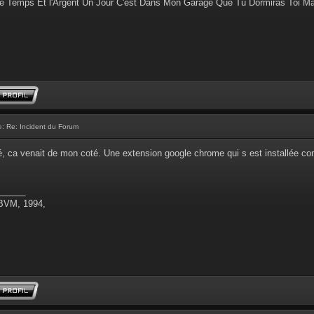
e Temps Et l'Argent Un Jour C'est Dans Mon Garage Que Tu Dormiras Toi M
e:
Re: Incident du Forum
é, ca venait de mon coté. Une extension google chrome qui s est installée co
______
 BVM, 1994,