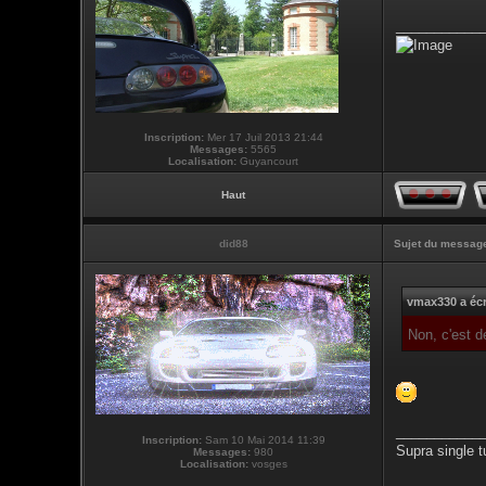
___________
Inscription:
Mer 17 Juil 2013 21:44
Messages:
5565
Localisation:
Guyancourt
Haut
did88
Sujet du messag
vmax330 a écr
Non, c'est 
___________
Inscription:
Sam 10 Mai 2014 11:39
Supra single t
Messages:
980
Localisation:
vosges