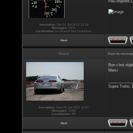
Peu Importe L
Inscription:
Dim 21 Juil 2013 13:24
Messages:
1972
Localisation:
Au Dessus Des Limitations.
Haut
Katana
Sujet du messag
Bon c'est régl
Merci
___________
Supra Turbo,
Inscription:
Sam 20 Juil 2013 11:37
Messages:
2299
Localisation:
RP
Haut