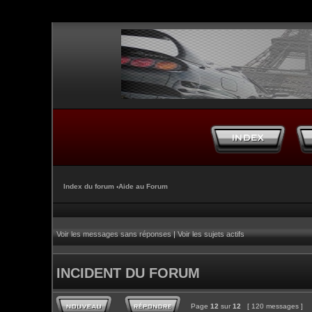
Index du forum
‹
Aide au Forum
Voir les messages sans réponses
|
Voir les sujets actifs
INCIDENT DU FORUM
Page
12
sur
12
[ 120 messages ]