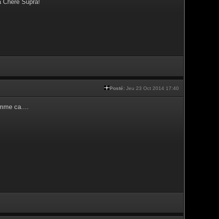
a Chère Supra!
Posté:
Jeu 23 Oct 2014 17:40
mme ca....