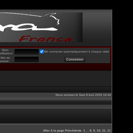
Nom
Me connecter automatiquement à chaque visite
utilisateur:
Mot de
passe:
Nous sommes le Sam 8 Aoû 2026 16:44
Aller à la page
Précédente
1
...
8
,
9
,
10
,
11
,
12