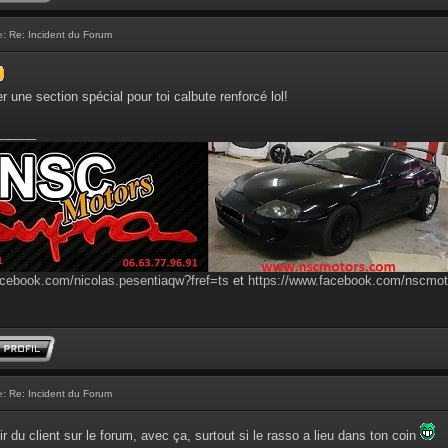
e:
Re: Incident du Forum
er une section spécial pour toi calbute renforcé lol!
______
acebook.com/nicolas.pesentiaqw?fref=ts
et
https://www.facebook.com/nscmo
e:
Re: Incident du Forum
r du client sur le forum, avec ça, surtout si le rasso a lieu dans ton coin