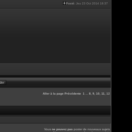
Posté:
Jeu 23 Oct 2014 18:37
Aller à la page
Précédente
1
...
8
,
9
,
10
,
11
,
12
Vous
ne pouvez pas
poster de nouveaux sujets