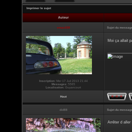
Imprimer le sujet
Auteur
vmax330
Sujet du messag
Moi ça allait
___________
Inscription:
Mer 17 Juil 2013 21:44
Messages:
5565
Localisation:
Guyancourt
Haut
did88
Sujet du messag
Arrêter d alle