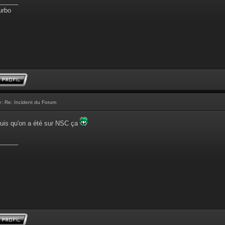
______
urbo
e:
Re: Incident du Forum
puis qu'on a été sur NSC ça
______