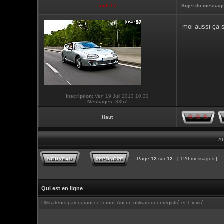
touti-17
Sujet du messag
moi aussi ça s
Inscription:
Ven 19 Juil 2013 10:30
Messages:
3357
Haut
Af
Page
12
sur
12
[ 120 messages ]
Qui est en ligne
Utilisateurs parcourant ce forum: Aucun utilisateur enregistré et 1 invité