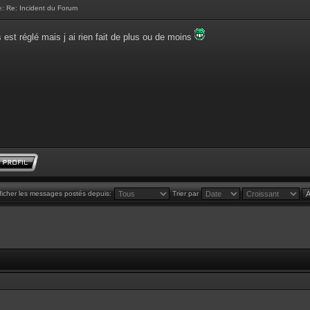
e:
Re: Incident du Forum
 est réglé mais j ai rien fait de plus ou de moins
ficher les messages postés depuis:
Trier par