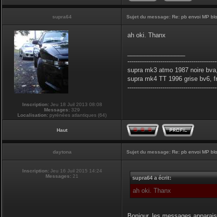
supra64
Sujet du message:
Re: pb envoi MP blo
ah oki. Thanx
_________________
----------------------------------------------
supra mk3 atmo 1987 noire bva,
supra mk4 TT 1996 grise bv6, f
----------------------------------------------
Inscription:
Jeu 18 Juil 2013 08:08
Messages:
329
Localisation:
pyrénées atlantiques (64)
Haut
daytona
Sujet du message:
Re: pb envoi MP blo
Inscription:
Jeu 16 Juil 2015 14:24
Messages:
21
supra64 a écrit:
ah oki. Thanx
Bonjour, les messages apparais