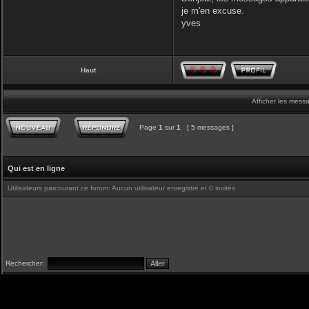
je m'en excuse.
yves
Haut
Afficher les mess
Page
1
sur
1
[ 5 messages ]
Qui est en ligne
Utilisateurs parcourant ce forum: Aucun utilisateur enregistré et 0 invités
Rechercher: