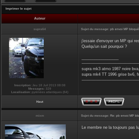
Imprimer le sujet
Auteur
supra64
Sujet du message:
pb envoi MP bloqués
j'essaie d'envoyer un MP qui res
Quelqu'un sait pourquoi ?
_________________
----------------------------------------------
supra mk3 atmo 1987 noire bva,
supra mk4 TT 1996 grise bv6, f
----------------------------------------------
Inscription:
Jeu 18 Juil 2013 08:08
Messages:
329
Localisation:
pyrénées atlantiques (64)
Haut
mixm
Sujet du message:
Re: pb envoi MP blo
Le membre ne la toujours pas lu
_________________