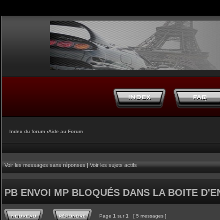
Index du forum
‹
Aide au Forum
Voir les messages sans réponses
|
Voir les sujets actifs
PB ENVOI MP BLOQUÉS DANS LA BOITE D'E
Page
1
sur
1
[ 5 messages ]