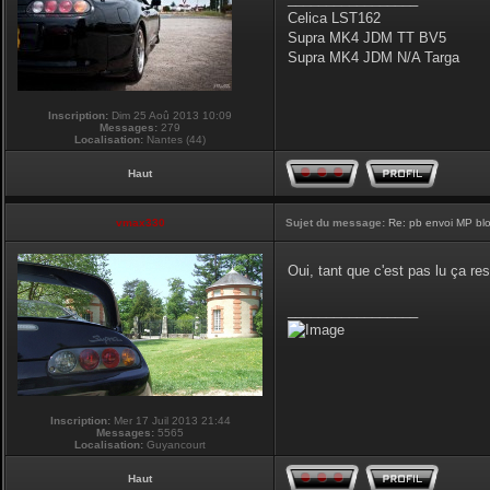
Celica LST162
Supra MK4 JDM TT BV5
Supra MK4 JDM N/A Targa
Inscription:
Dim 25 Aoû 2013 10:09
Messages:
279
Localisation:
Nantes (44)
Haut
vmax330
Sujet du message:
Re: pb envoi MP blo
Oui, tant que c'est pas lu ça re
_________________
Inscription:
Mer 17 Juil 2013 21:44
Messages:
5565
Localisation:
Guyancourt
Haut