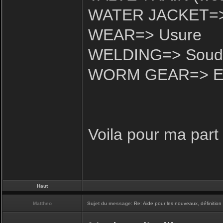
WATER JACKET=> C
WEAR=> Usure
WELDING=> Soud
WORM GEAR=> Engr
Voila pour ma part
Haut
Mattheo
Sujet du message:
Re: Aide pour les nouveaux, définition 