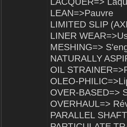
LACQUER=> Laque
LEAN=>Pauvre
LIMITED SLIP (AXL
LINER WEAR=>Usu
MESHING=> S'eng
NATURALLY ASPIRE
OIL STRAINER=>Fil
OLEO-PHILIC=>Lip
OVER-BASED=> Su
OVERHAUL=> Rév
PARALLEL SHAFTS=
PARTICULATE TRAP