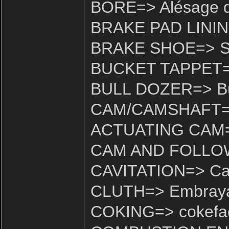
BORE=> Alésage d
BRAKE PAD LINING
BRAKE SHOE=> Sab
BUCKET TAPPET=>
BULL DOZER=> Bu
CAM/CAMSHAFT=>
ACTUATING CAM
CAM AND FOLLOW
CAVITATION=> Cav
CLUTH=> Embray
COKING=> cokefac