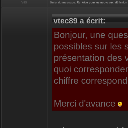
V@l
Sujet du message:
Re: Aide pour les nouveaux, définition 
vtec89 a écrit:
Bonjour, une quest
possibles sur les s
présentation des v
quoi correspondent
chiffre correspon
Merci d'avance