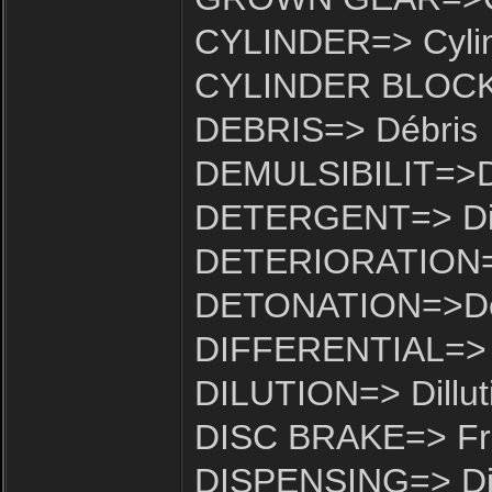
CYLINDER=> Cyli
CYLINDER BLOCK=>
DEBRIS=> Débris
DEMULSIBILIT=>De
DETERGENT=> Dis
DETERIORATION=>
DETONATION=>De
DIFFERENTIAL=> Di
DILUTION=> Dillut
DISC BRAKE=> Fre
DISPENSING=> Dis