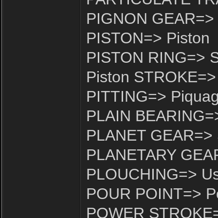
PIGNON GEAR=> P
PISTON=> Piston
PISTON RING=> Se
Piston STROKE=> 
PITTING=> Piqua
PLAIN BEARING=> P
PLANET GEAR=> Sa
PLANETARY GEARS
PLOUCHING=> Usur
POUR POINT=> Poi
POWER STROKE=> 