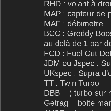
RHD : volant à dro
MAP : capteur de 
MAF : débimetre
BCC : Greddy Boos
au delà de 1 bar d
FCD : Fuel Cut De
JDM ou Jspec : Su
UKspec : Supra d'o
TT : Twin Turbo
DBB = ( turbo sur 
Getrag = boite man