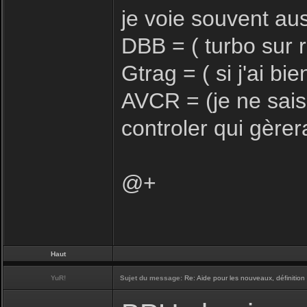
je voie souvent au
DBB = ( turbo sur 
Gtrag = ( si j'ai b
AVCR = (je ne sais 
controler qui gèrer
@+
Haut
YuR!
Sujet du message:
Re: Aide pour les nouveaux, définition 