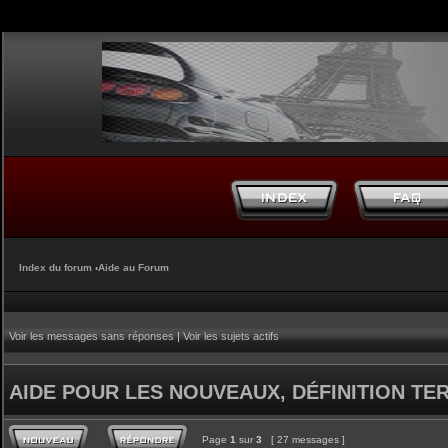
Index du forum
‹
Aide au Forum
Voir les messages sans réponses
|
Voir les sujets actifs
AIDE POUR LES NOUVEAUX, DÉFINITION TERM
Page
1
sur
3
[ 27 messages ]