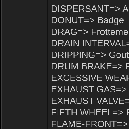
DISPERSANT=> Add
DONUT=> Badge
DRAG=> Frottemen
DRAIN INTERVAL=>
DRIPPING=> Goute
DRUM BRAKE=> Fr
EXCESSIVE WEAR=
EXHAUST GAS=> G
EXHAUST VALVE=>
FIFTH WHEEL=> P
FLAME-FRONT=> F