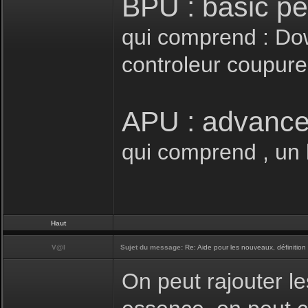
BPU : basic p
qui comprend : Down
controleur coupure 
APU : advance
qui comprend , un k
Haut
V@l
Sujet du message:
Re: Aide pour les nouveaux, définition 
On peut rajouter le