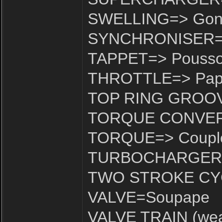
SWELLING=> Gonf
SYNCHRONISER=>
TAPPET=> Pousso
THROTTLE=> Papil
TOP RING GROOVE
TORQUE CONVERTE
TORQUE=> Coupl
TURBOCHARGER=> 
TWO STROKE CYCL
VALVE=Soupape
VALVE TRAIN (wea