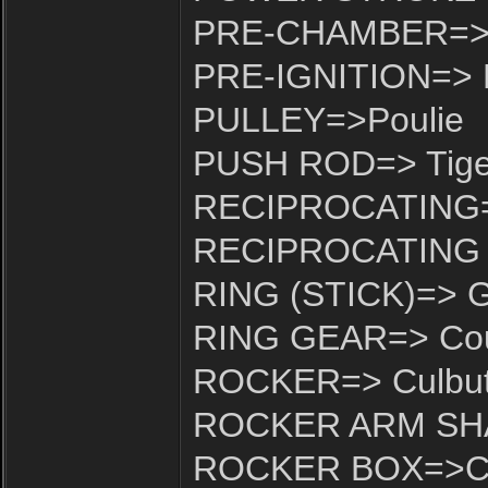
PRE-CHAMBER=> C
PRE-IGNITION=> 
PULLEY=>Poulie
PUSH ROD=> Tige -
RECIPROCATING=> 
RECIPROCATING 
RING (STICK)=> 
RING GEAR=> Co
ROCKER=> Culbut
ROCKER ARM SHAF
ROCKER BOX=>Cu