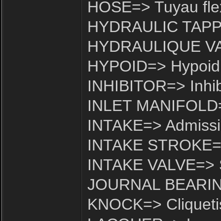
HOSE=> Tuyau flex
HYDRAULIC TAPPE
HYDRAULIQUE VAL
HYPOID=> Hypoid
INHIBITOR=> Inhib
INLET MANIFOLD=>
INTAKE=> Admiss
INTAKE STROKE=>
INTAKE VALVE=> S
JOURNAL BEARING=
KNOCK=> Cliqueti