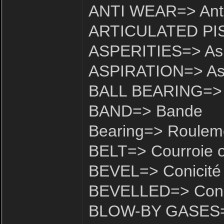
ANTI WEAR=> Anti
ARTICULATED PIST
ASPERITIES=> Asp
ASPIRATION=> Asp
BALL BEARING=> R
BAND=> Bande
Bearing=> Roulem
BELT=> Courroie o
BEVEL=> Conicité
BEVELLED=> Con
BLOW-BY GASES=>