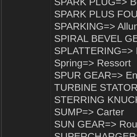
SPARK PLUG=> B
SPARK PLUS FOUL
SPARKING=> Allu
SPIRAL BEVEL GEA
SPLATTERING=> É
Spring=> Ressort
SPUR GEAR=> Eng
TURBINE STATOR=>
STERRING KNUCKL
SUMP=> Carter
SUN GEAR=> Roue
SUPERCHARGER=>