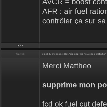
AVCR = boost cont
AFR : air fuel rati
contrôler ça sur s
Haut
Garrett
Sujet du message:
Re: Aide pour les nouveaux, définition 
Merci Mattheo
supprime mon post
fcd ok fuel cut def