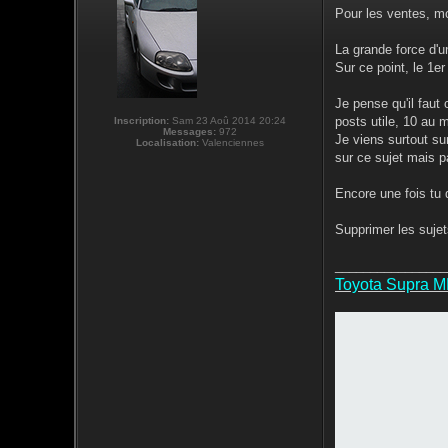
Pour les ventes, mo
La grande force d'un
Sur ce point, le 1er
Je pense qu'il faut
posts utile, 10 au 
Inscription:
Sam 23 Aoû 2014 20:24
Messages:
972
Je viens surtout sur
Localisation:
Valenciennes
sur ce sujet mais 
Encore une fois tu d
Supprimer les sujet
________________
Toyota Supra 