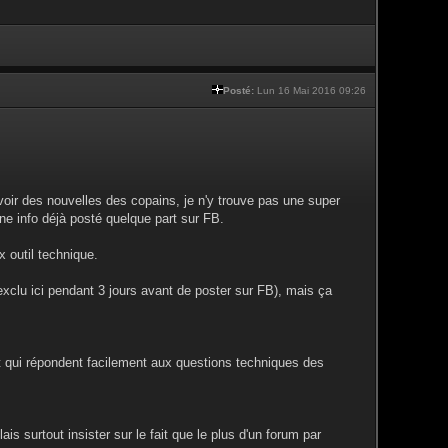
Posté:
Lun 16 Mai 2016 09:26
avoir des nouvelles des copains, je n'y trouve pas une super
une info déjà posté quelque part sur FB.
x outil technique.
n exclu ici pendant 3 jours avant de poster sur FB), mais ça
t qui répondent facilement aux questions techniques des
ais surtout insister sur le fait que le plus d'un forum par