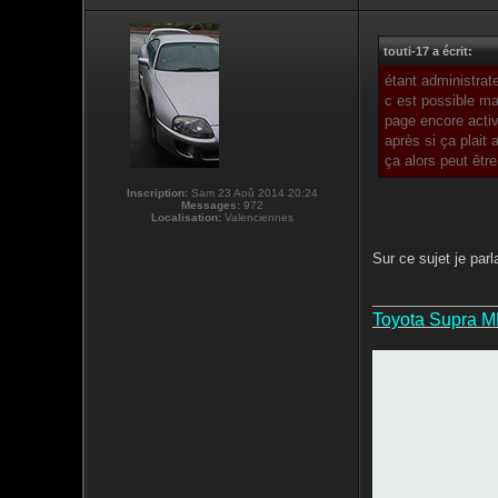
touti-17 a écrit:
étant administrat
c est possible ma
page encore activ
après si ça plait
ça alors peut être
Inscription:
Sam 23 Aoû 2014 20:24
Messages:
972
Localisation:
Valenciennes
Sur ce sujet je parl
________________
Toyota Supra 