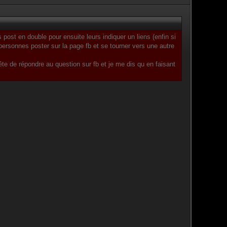
 post en double pour ensuite leurs indiquer un liens (enfin si
personnes poster sur la page fb et se tourner vers une autre
te de répondre au question sur fb et je me dis qu en faisant