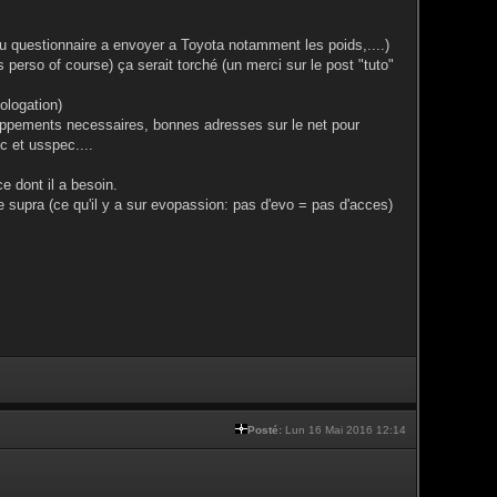
du questionnaire a envoyer a Toyota notamment les poids,....)
s perso of course) ça serait torché (un merci sur le post "tuto"
ologation)
happements necessaires, bonnes adresses sur le net pour
c et usspec....
e dont il a besoin.
de supra (ce qu'il y a sur evopassion: pas d'evo = pas d'acces)
Posté:
Lun 16 Mai 2016 12:14