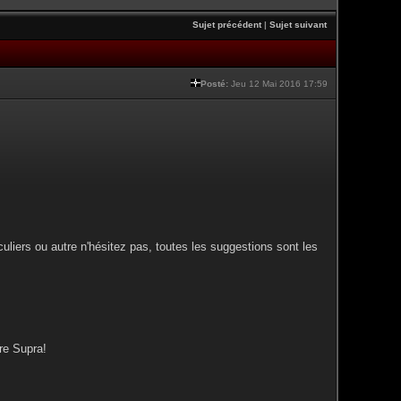
Sujet précédent
|
Sujet suivant
Posté:
Jeu 12 Mai 2016 17:59
iculiers ou autre n'hésitez pas, toutes les suggestions sont les
re Supra!