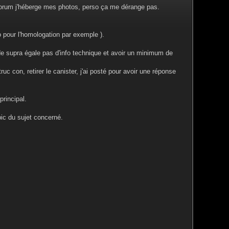
 forum j'héberge mes photos, perso ça me dérange pas.
to pour l'homologation par exemple ).
 de supra égale pas d'info technique et avoir un minimum de
uc con, retirer le canister, j'ai posté pour avoir une réponse
principal.
pic du sujet concerné.