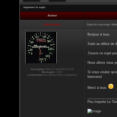
Imprimer le sujet
Auteur
NikoLifeStyle
Sujet du message:
Idée
Bonjour à tous.
Suite au début de 
J'ouvre ce sujet pou
Nous allons nous p
Inscription:
Dim 21 Juil 2013 13:24
Si vous voulez qu'on
Messages:
1972
Localisation:
Au Dessus Des Limitations.
bienvenu!
Merci à tous.
________________
Peu Importe Le Tem