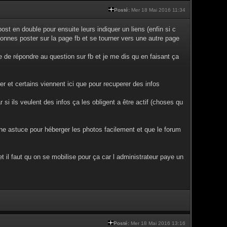
Posté:
Mer 18 Mai 2016 11:34
ost en double pour ensuite leurs indiquer un liens (enfin si c
sonnes poster sur la page fb et se tourner vers une autre page
e de répondre au question sur fb et je me dis qu en faisant ça
er et certains viennent ici que pour recuperer des infos
si ils veulent des infos ça les obligent a être actif (choses qu
 une astuce pour héberger les photos facilement et que le forum
et il faut qu on se mobilise pour ça car l administrateur paye un
Posté:
Mer 18 Mai 2016 13:16