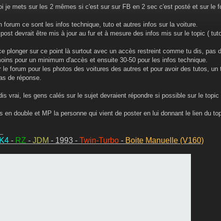
i je mets sur les 2 mêmes si c'est sur sur FB en 2 sec c'est posté et sur le
 forum ce sont les infos technique, tuto et autres infos sur la voiture.
 post devrait être mis à jour au fur et à mesure des infos mis sur le topic ( tu
 ce plonger sur ce point là surtout avec un accès restreint comme tu dis, pas
moins pour un minimum d'accès et ensuite 30-50 pour les infos technique.
 le forum pour les photos des voitures des autres et pour avoir des tutos, un tr
pas de réponse.
is vrai, les gens calés sur le sujet devraient répondre si possible sur le topic 
s en double et MP la personne qui vient de poster en lui donnant le lien du to
_
MK4
-
RZ
-
JDM
- 1993 -
Twin-Turbo
-
Boite Manuelle (V160)