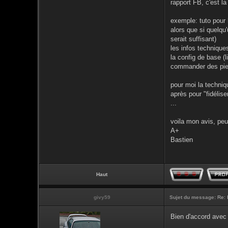
rapport FB, c'est la
exemple: tuto pour 
alors que si quelqu'
serait suffisant)
les infos techniques
la config de base 
commander des piece
pour moi la techniq
après pour "fidélis
...
voila mon avis, peut
A+
Bastien
Haut
givy59
Sujet du message:
Re: 
Bien d'accord avec 