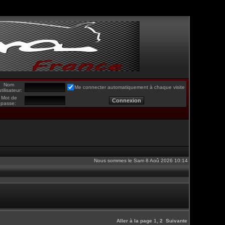
Nom
Me connecter automatiquement à chaque visite
utilisateur:
Mot de
passe:
Nous sommes le Sam 8 Aoû 2026 10:14
Aller à la page
1
,
2
Suivante