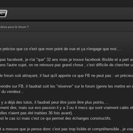
Idées pour le forum ?
e précise que ce n'est que mon point de vue et ça n'engage que moi....
 pas facebook, je n'ai "que" 32 ans mais je trouve facebook illisible et a part 
ans l'autre sujet, on ne retrouve pas grand chose , c'est difficile de chercher 
e forum soit attrayant, il faut qu'il apporte ce que FB ne peut pas : un précieu
vendre sur FB, il faudrait soit les "réserver" sur le forum (genre les mettre e
r du vendeur...
 y a déjà des tutos, il faudrait peut être juste être plus pointu....
ment dire, mais sur evo passion il y a 3 ou 4 mecs qui sont vraiment calés e
lles n'aient pas été traitées 36 fois avant).
'est le cas ici mais c'est ce qui permet des échanges constructifs.
 et a mesure que je pense donc c'est pas trop lisible et compréhensible , je voul