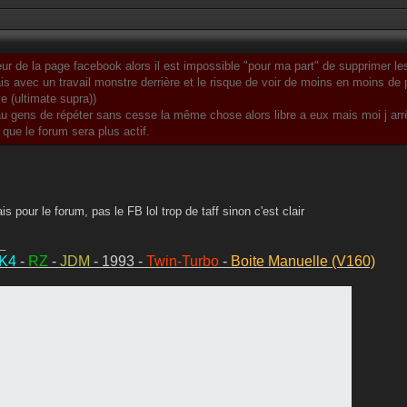
eur de la page facebook alors il est impossible "pour ma part" de supprimer les
is avec un travail monstre derrière et le risque de voir de moins en moins de 
e (ultimate supra))
 au gens de répéter sans cesse la même chose alors libre a eux mais moi j arrê
 que le forum sera plus actif.
ais pour le forum, pas le FB lol trop de taff sinon c'est clair
_
MK4
-
RZ
-
JDM
- 1993 -
Twin-Turbo
-
Boite Manuelle (V160)