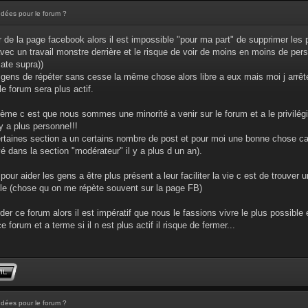
Idées pour le forum ?
r de la page facebook alors il est impossible "pour ma part" de supprimer les p
vec un travail monstre derrière et le risque de voir de moins en moins de per
mate supra))
u gens de répéter sans cesse la même chose alors libre a eux mais moi j arrêt
le forum sera plus actif.
blème c est que nous sommes une minorité a venir sur le forum et a le privilégi
y a plus personne!!!
certaines section a un certains nombre de post et pour moi une bonne chose car 
é dans la section "modérateur" il y a plus d un an).
pour aider les gens a être plus présent a leur faciliter la vie c est de trouver
ile (chose qu on me répète souvent sur la page FB)
er ce forum alors il est impératif que nous le fassions vivre le plus possible 
e forum et a terme si il n est plus actif il risque de fermer...
Idées pour le forum ?