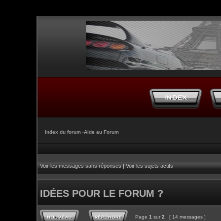
Index du forum
‹
Aide au Forum
Voir les messages sans réponses
|
Voir les sujets actifs
IDÉES POUR LE FORUM ?
Page
1
sur
2
[ 14 messages ]