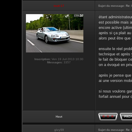
touti-17
Sujet du message:
Re: 
étant administrateu
est possible mais a
encore active (ulti
après si ça plait a
alors peut être que 
ensuite le réel pro
technique et après 
le fait de bloquer 
Inscription:
Ven 19 Juil 2013 10:30
Messages:
3357
on a évoqué en priv
après je pense que 
ai une version mob
si nous voulons gard
forfait annuel pour c
Haut
givy59
Sujet du message:
Re: 