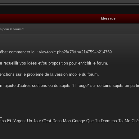
Message
s pour le forum ?
débat commencer ici :
viewtopic.php?f=73&p=214759#p214759
r recueillir vos idées et/ou proposition pour enrichir le forum.
enchons sur le problème de la version mobile du forum.
 rajoute d'autres sections ou de sujets "fil rouge" sur certains sujets en part
_
ps Et l'Argent Un Jour C'est Dans Mon Garage Que Tu Dormiras Toi Ma Chè