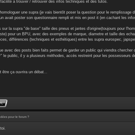
 facilité a trouver / retrouver des infos techniques et des tutos.
homologuer une supra (je vais bientôt poser la question pour le remplissage 
un avait poster son questionnaire rempli et mis en post it (en cachant les info
 sur la supra "de base" taille des pneus et jantes d'origine(toujours pour l'hom
(liste) pour un BPU, avec des exemples de marque, diametre et taille des ec
s, différences (techniques et esthétiques) entre les supra eurospec, japspe
ue avec des posts bien faits permet de garder un public qui viendra chercher c
er" le public, il y a plusieurs méthodes, accès restreint pour les possesseurs 
 être ça ouvrira un débat...
Idées pour le forum ?
toi.