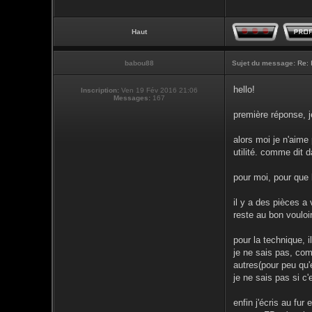
Haut
babou88
Sujet du message:
Re: 
hello!
Inscription:
Ven 19 Fév 2016 21:06
Messages:
167
première réponse, j
alors moi je n'aime
utilité. comme dit d
pour moi, pour que l
il y a des pièces a 
reste au bon vouloi
pour la technique, il
je ne sais pas, com
autres(pour peu qu'e
je ne sais pas si c
enfin j'écris au fur