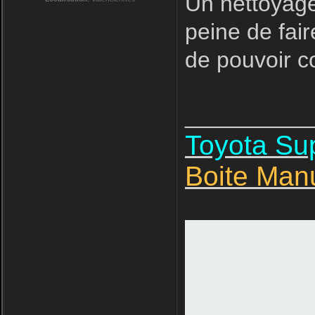
Un nettoyage
peine de fair
de pouvoir 
__________
Toyota S
Boite Man