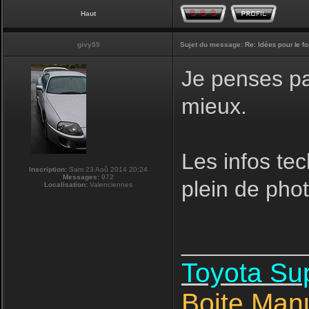
Haut
givy59
Sujet du message:
Re: Idées pour le f
Je penses pas
mieux.
Les infos tec
Inscription:
Sam 23 Aoû 2014 20:24
Messages:
972
plein de phot
Localisation:
Valenciennes
__________
Toyota S
Boite Man