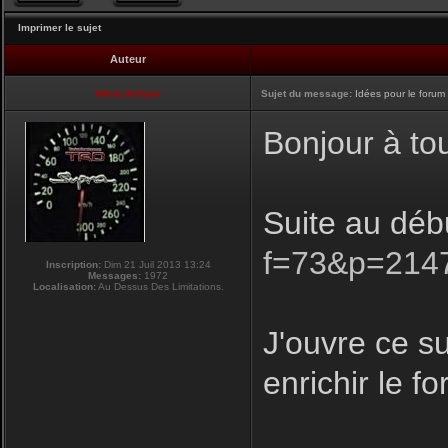
Imprimer le sujet
Auteur
NikoLifeStyle
Sujet du message:
Idées pour le forum
Bonjour à to
Suite au déb
f=73&p=214
Inscription:
Dim 21 Juil 2013 13:24
Messages:
1972
Localisation:
Au Dessus Des Limitations.
J'ouvre ce su
enrichir le f