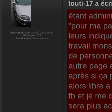
touti-17 a écri
étant admini
"pour ma pa
Inscription:
Sam 23 Aoû 2014 20:24
leurs indiqu
Messages:
972
Localisation:
Valenciennes
travail mons
de personnes
autre page e
après si ça
alors libre 
fb et je me 
sera plus act