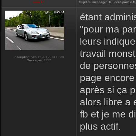
touti-17
Sujet du message:
Re: Idées pour le f
étant adminis
"pour ma par
leurs indique
travail monst
Inscription:
Ven 19 Juil 2013 10:30
Messages:
3357
de personnes
page encore 
après si ça 
alors libre a
fb et je me d
plus actif.