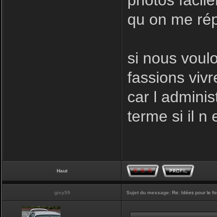
photos facil
qu on me rép
si nous voulo
fassions vivr
car l adminis
terme si il n 
Haut
givy59
Sujet du message:
Re: Idées pour le f