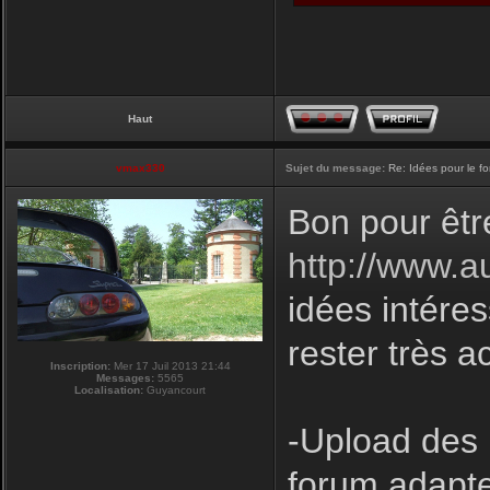
Haut
vmax330
Sujet du message:
Re: Idées pour le f
Bon pour êtr
http://www.a
idées intéres
rester très a
Inscription:
Mer 17 Juil 2013 21:44
Messages:
5565
Localisation:
Guyancourt
-Upload des 
forum adapte