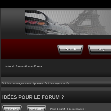
Index du forum
‹
Aide au Forum
Voir les messages sans réponses
|
Voir les sujets actifs
IDÉES POUR LE FORUM ?
Page
1
sur
2
[ 14 messages ]