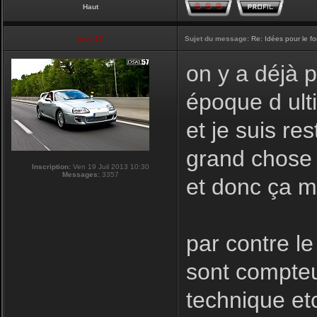
Haut
touti-17
Sujet du message:
Re: Idées pour le f
on y a déjà 
époque d ulti
et je suis re
grand chose a
Inscription:
Ven 19 Juil 2013 10:30
Messages:
3357
et donc ça m
par contre le
sont compteu
technique et