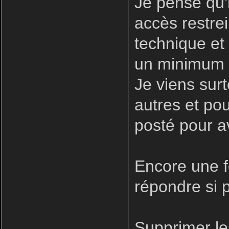
Je pense qu'i
accès restre
technique et
un minimum d
Je viens surt
autres et pour
posté pour a
Encore une fo
répondre si p
Supprimer le