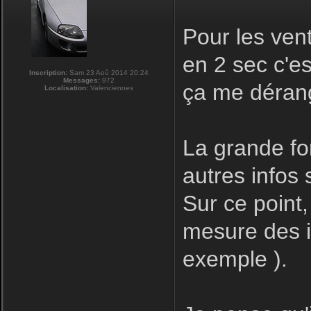
Pour les ven
en 2 sec c'e
Inscription:
Sam 23 Aoû 2014 20:24
Messages:
972
ça me déran
Localisation:
Valenciennes
La grande for
autres infos s
Sur ce point,
mesure des in
exemple ).