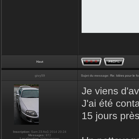
Haut
givy59
Sujet du message:
Re: Idées pour le f
Je viens d'av
J'ai été con
15 jours prè
Inscription:
Sam 23 Aoû 2014 20:24
Messages:
972
Localisation:
Valenciennes