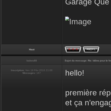
Garage Que 
Haut
babou88
Sujet du message:
Re: Idées pour le f
hello!
Inscription:
Ven 19 Fév 2016 21:06
Messages:
167
première rép
et ça n'enga