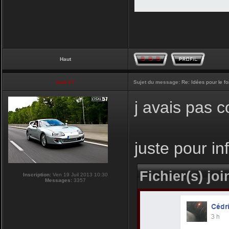
Haut
touti-17
Sujet du message:
Re: Idées pour le f
j avais pas 
juste pour i
Fichier(s) join
Inscription:
Ven 19 Juil 2013 10:30
Messages:
3357