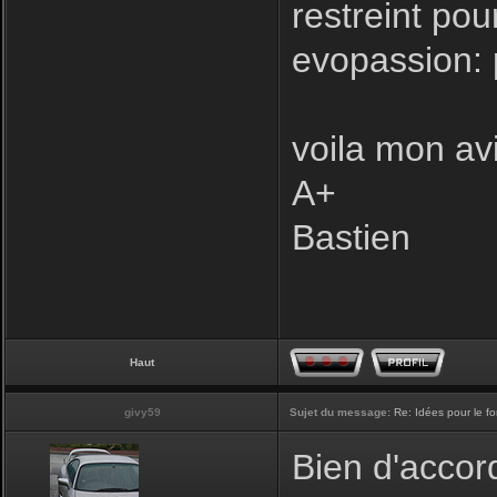
restreint pou
evopassion: 
voila mon avi
A+
Bastien
Haut
givy59
Sujet du message:
Re: Idées pour le f
Bien d'accord