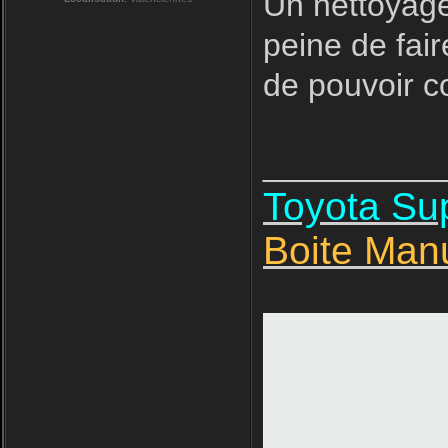
Un nettoyage
peine de fair
de pouvoir 
__________
Toyota S
Boite Man