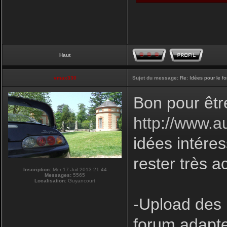
Haut
vmax330
Sujet du message:
Re: Idées pour le f
Bon pour êtr
http://www.a
idées intéres
rester très a
Inscription:
Mer 17 Juil 2013 21:44
Messages:
5565
Localisation:
Guyancourt
-Upload des 
forum adapte