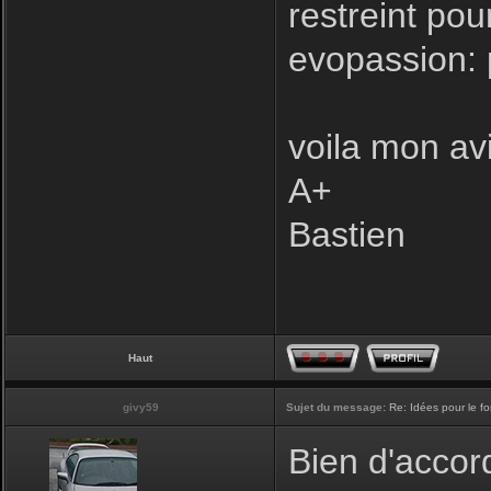
restreint pou
evopassion: 
voila mon avi
A+
Bastien
Haut
givy59
Sujet du message:
Re: Idées pour le f
Bien d'accord