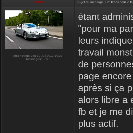
touti-17
Sujet du message:
Re: Idées pour le f
étant adminis
"pour ma par
leurs indique
travail monst
Inscription:
Ven 19 Juil 2013 10:30
Messages:
3357
de personnes
page encore 
après si ça 
alors libre a
fb et je me d
plus actif.