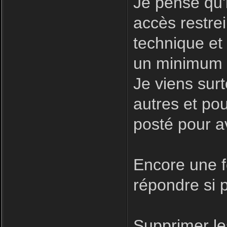
Je pense qu'i
accès restre
technique et
un minimum d
Je viens surt
autres et pour
posté pour a
Encore une fo
répondre si p
Supprimer le