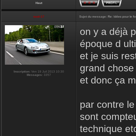
Haut
touti-17
Sujet du message:
Re: Idées pour le f
on y a déjà 
époque d ulti
et je suis re
grand chose a
Inscription:
Ven 19 Juil 2013 10:30
Messages:
3357
et donc ça m
par contre le
sont compteu
technique et