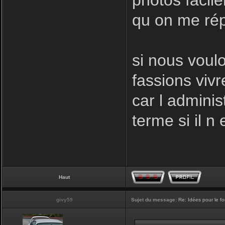
photos facil
qu on me rép
si nous voulo
fassions vivr
car l adminis
terme si il n 
Haut
givy59
Sujet du message:
Re: Idées pour le f