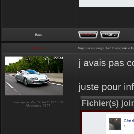
Haut
touti-17
Sujet du message:
Re: Idées pour le f
j avais pas 
juste pour i
Fichier(s) join
Inscription:
Ven 19 Juil 2013 10:30
Messages:
3357