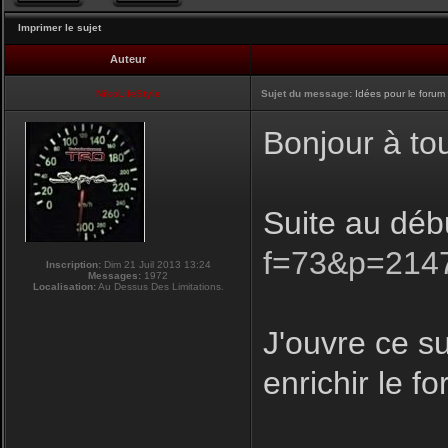
Imprimer le sujet
Auteur
NikoLifeStyle
Sujet du message:
Idées pour le forum
Bonjour à to
Suite au déb
f=73&p=214
Inscription:
Dim 21 Juil 2013 13:24
Messages:
1972
Localisation:
Au Dessus Des Limitations.
J'ouvre ce su
enrichir le f