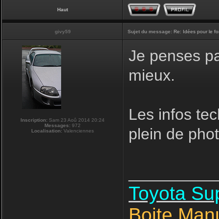
Haut
givy59
Sujet du message:
Re: Idées pour le f
Je penses pas
mieux.
Les infos tec
Inscription:
Sam 23 Aoû 2014 20:24
Messages:
972
plein de phot
Localisation:
Valenciennes
__________
Toyota S
Boite Man