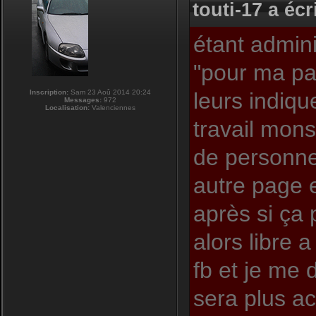
touti-17 a écri
étant admini
"pour ma pa
Inscription:
Sam 23 Aoû 2014 20:24
leurs indiqu
Messages:
972
Localisation:
Valenciennes
travail mons
de personnes
autre page e
après si ça
alors libre 
fb et je me 
sera plus act