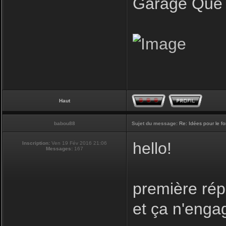
Garage Que 
Haut
babou88
Sujet du message:
Re: Idées pour le f
hello!
Inscription:
Ven 19 Fév 2016 21:06
Messages:
167
première rép
et ça n'enga