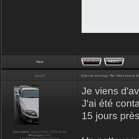
Haut
givy59
Sujet du message:
Re: Idées pour le f
Je viens d'av
J'ai été con
15 jours prè
Inscription:
Sam 23 Aoû 2014 20:24
Messages:
972
Localisation:
Valenciennes