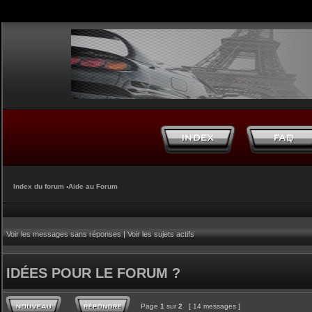
Index du forum
‹
Aide au Forum
Voir les messages sans réponses
|
Voir les sujets actifs
IDÉES POUR LE FORUM ?
Page
1
sur
2
[ 14 messages ]