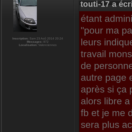
touti-17 a écri
étant admini
"pour ma pa
Inscription:
Sam 23 Aoû 2014 20:24
leurs indiqu
Messages:
972
Localisation:
Valenciennes
travail mons
de personnes
autre page e
après si ça
alors libre 
fb et je me 
sera plus act