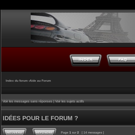
Index du forum
‹
Aide au Forum
Voir les messages sans réponses
|
Voir les sujets actifs
IDÉES POUR LE FORUM ?
Page
1
sur
2
[ 14 messages ]