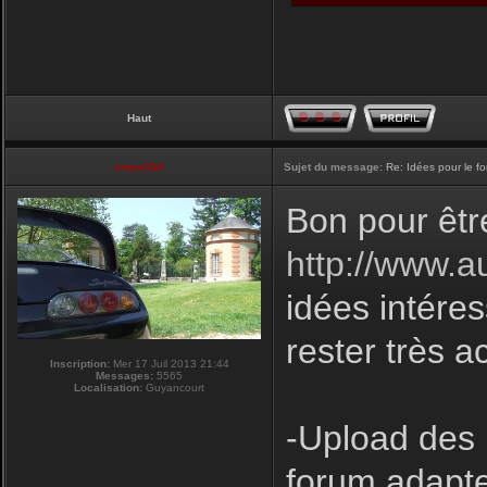
Haut
vmax330
Sujet du message:
Re: Idées pour le f
Bon pour êtr
http://www.a
idées intéres
rester très a
Inscription:
Mer 17 Juil 2013 21:44
Messages:
5565
Localisation:
Guyancourt
-Upload des 
forum adapte