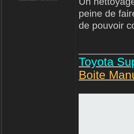
Un nettoyage
peine de fair
de pouvoir 
__________
Toyota S
Boite Man