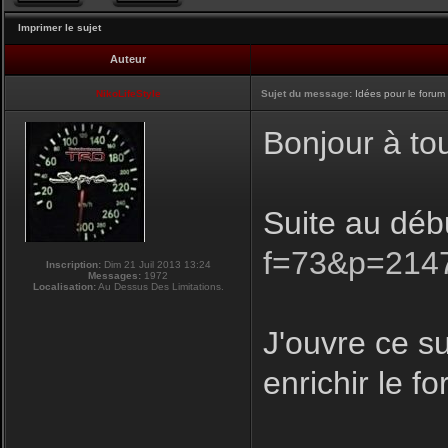
Imprimer le sujet
Auteur
NikoLifeStyle
Sujet du message:
Idées pour le forum
Bonjour à to
Suite au déb
f=73&p=214
Inscription:
Dim 21 Juil 2013 13:24
Messages:
1972
Localisation:
Au Dessus Des Limitations.
J'ouvre ce su
enrichir le f