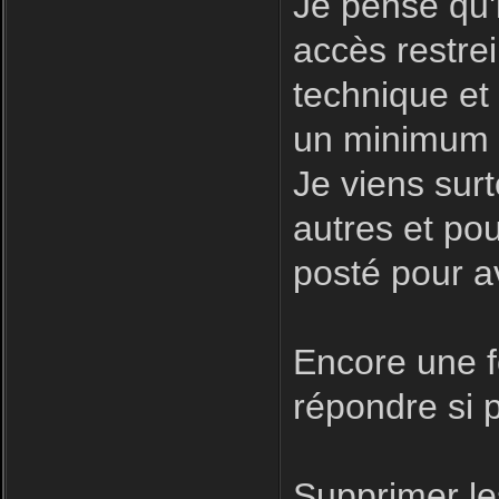
Je pense qu'i
accès restre
technique et
un minimum d
Je viens surt
autres et pour
posté pour a
Encore une fo
répondre si p
Supprimer le