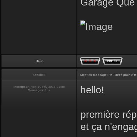
Garage Que 
Haut
babou88
Sujet du message:
Re: Idées pour le f
hello!
Inscription:
Ven 19 Fév 2016 21:06
Messages:
167
première rép
et ça n'enga