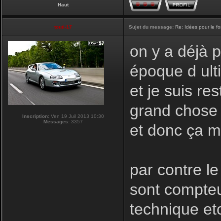
Haut
touti-17
Sujet du message:
Re: Idées pour le f
on y a déjà 
époque d ulti
et je suis re
grand chose a
Inscription:
Ven 19 Juil 2013 10:30
Messages:
3357
et donc ça m
par contre le
sont compteu
technique et