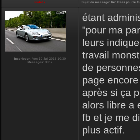
touti-17
Sujet du message:
Re: Idées pour le f
étant adminis
"pour ma par
leurs indique
travail monst
Inscription:
Ven 19 Juil 2013 10:30
Messages:
3357
de personnes
page encore 
après si ça 
alors libre a
fb et je me d
plus actif.