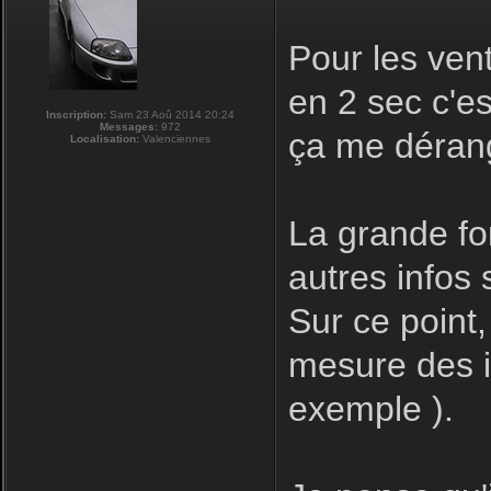
Pour les ven
en 2 sec c'e
Inscription:
Sam 23 Aoû 2014 20:24
Messages:
972
ça me déran
Localisation:
Valenciennes
La grande for
autres infos s
Sur ce point,
mesure des in
exemple ).