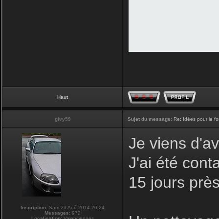
Haut
givy59
Sujet du message:
Re: Idées pour le f
Je viens d'av
J'ai été con
15 jours prè
Inscription:
Sam 23 Aoû 2014 20:24
Messages:
972
Localisation:
Valenciennes