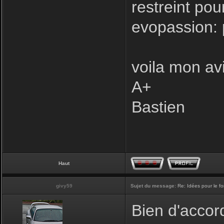
restreint pou
evopassion: 
voila mon avi
A+
Bastien
Haut
givy59
Sujet du message:
Re: Idées pour le f
Bien d'accord