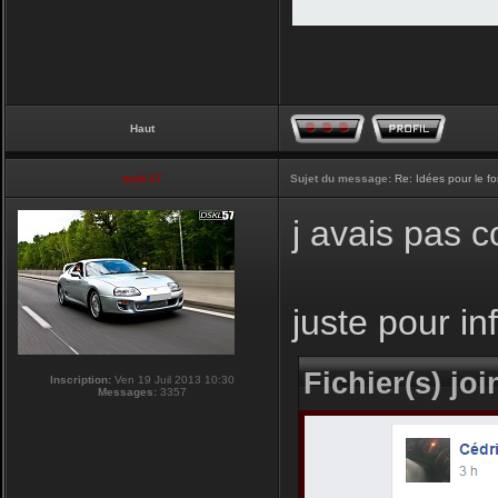
Haut
touti-17
Sujet du message:
Re: Idées pour le f
j avais pas 
juste pour i
Fichier(s) join
Inscription:
Ven 19 Juil 2013 10:30
Messages:
3357