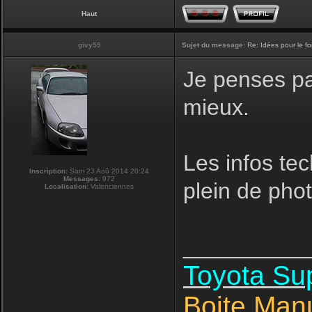
Haut
givy59
Sujet du message:
Re: Idées pour le f
Je penses pas
mieux.
Les infos tec
Inscription:
Sam 23 Aoû 2014 20:24
Messages:
972
plein de phot
Localisation:
Valenciennes
__________
Toyota S
Boite Man