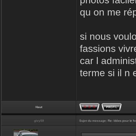
photos facil
qu on me rép
si nous voulo
fassions vivr
car l adminis
terme si il n 
Haut
givy59
Sujet du message:
Re: Idées pour le f