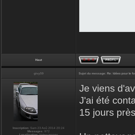
Haut
givy59
Sujet du message:
Re: Idées pour le f
Je viens d'av
J'ai été con
15 jours prè
Inscription:
Sam 23 Aoû 2014 20:24
Messages:
972
Localisation:
Valenciennes