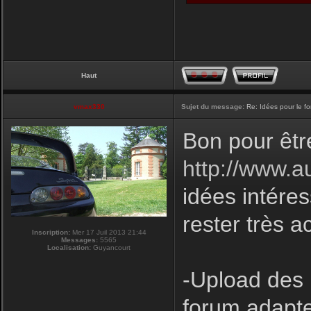
Haut
vmax330
Sujet du message:
Re: Idées pour le f
Bon pour êtr
http://www.a
idées intéres
rester très a
Inscription:
Mer 17 Juil 2013 21:44
Messages:
5565
Localisation:
Guyancourt
-Upload des 
forum adapte