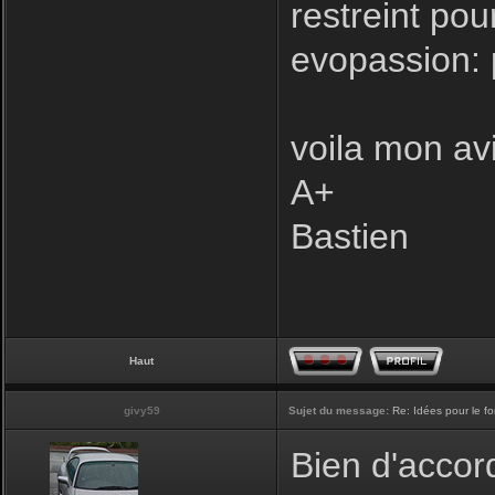
restreint pou
evopassion: 
voila mon avi
A+
Bastien
Haut
givy59
Sujet du message:
Re: Idées pour le f
Bien d'accord