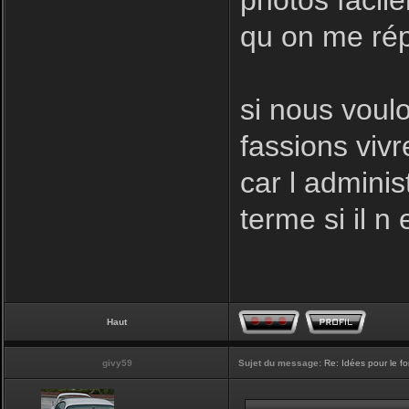
photos facil
qu on me rép
si nous voulo
fassions vivr
car l adminis
terme si il n 
Haut
givy59
Sujet du message:
Re: Idées pour le f