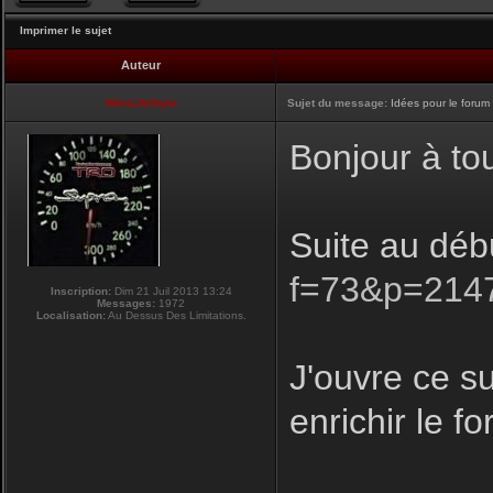
Imprimer le sujet
Auteur
NikoLifeStyle
Sujet du message:
Idées pour le forum
Bonjour à to
Suite au déb
f=73&p=214
Inscription:
Dim 21 Juil 2013 13:24
Messages:
1972
Localisation:
Au Dessus Des Limitations.
J'ouvre ce su
enrichir le f