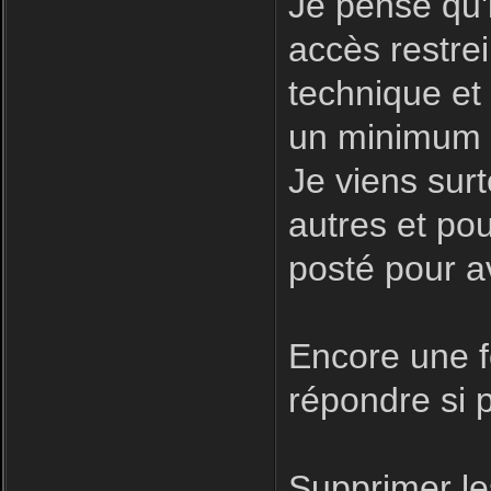
Je pense qu'i
accès restre
technique et
un minimum d
Je viens surt
autres et pour
posté pour a
Encore une fo
répondre si p
Supprimer le