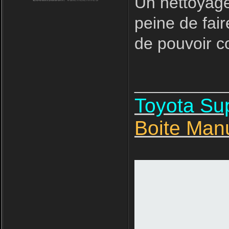
Un nettoyage
peine de fair
de pouvoir 
__________
Toyota S
Boite Man