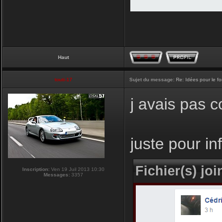
Haut
touti-17
Sujet du message:
Re: Idées pour le f
j avais pas 
juste pour i
Fichier(s) join
Inscription:
Ven 19 Juil 2013 10:30
Messages:
3357