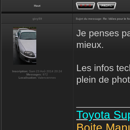
Haut
givy59
Sujet du message:
Re: Idées pour le f
Je penses pas
mieux.
Les infos tec
Inscription:
Sam 23 Aoû 2014 20:24
Messages:
972
plein de phot
Localisation:
Valenciennes
__________
Toyota S
Boite Man