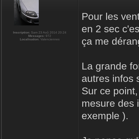
Pour les ven
en 2 sec c'e
Inscription:
Sam 23 Aoû 2014 20:24
Messages:
972
ça me déran
Localisation:
Valenciennes
La grande for
autres infos s
Sur ce point,
mesure des in
exemple ).