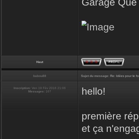
Garage Que 
Haut
babou88
Sujet du message:
Re: Idées pour le f
hello!
Inscription:
Ven 19 Fév 2016 21:06
Messages:
167
première rép
et ça n'enga