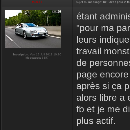
touti-17
Sujet du message:
Re: Idées pour le f
étant adminis
"pour ma par
leurs indique
travail monst
Inscription:
Ven 19 Juil 2013 10:30
Messages:
3357
de personnes
page encore 
après si ça 
alors libre a
fb et je me d
plus actif.