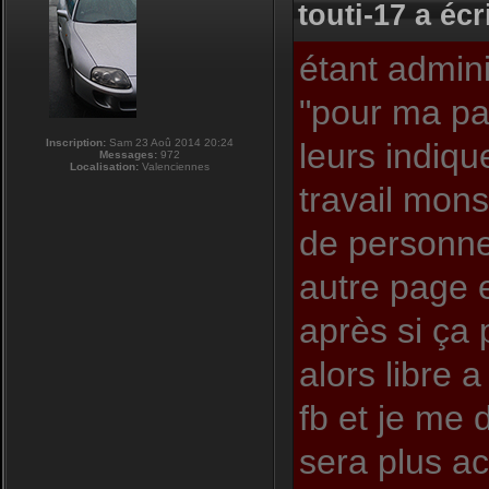
touti-17 a écri
étant admini
"pour ma pa
Inscription:
Sam 23 Aoû 2014 20:24
leurs indiqu
Messages:
972
Localisation:
Valenciennes
travail mons
de personnes
autre page e
après si ça
alors libre 
fb et je me 
sera plus act