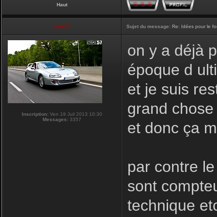
Haut
touti-17
Sujet du message:
Re: Idées pour le f
on y a déjà 
époque d ulti
et je suis re
grand chose a
Inscription:
Ven 19 Juil 2013 10:30
Messages:
3357
et donc ça m
par contre le
sont compteu
technique et