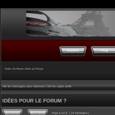
Index du forum
‹
Aide au Forum
Voir les messages sans réponses
|
Voir les sujets actifs
IDÉES POUR LE FORUM ?
Page
1
sur
2
[ 14 messages ]