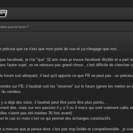
Idées pour le forum ?
e précise que ce n'est que mon point de vue et ça n'engage que moi....
 pas facebook, je n'ai "que" 32 ans mais je trouve facebook illisible et a part 
ans l'autre sujet, on ne retrouve pas grand chose , c'est difficile de chercher 
e forum soit attrayant, il faut qu'il apporte ce que FB ne peut pas : un précieu
vendre sur FB, il faudrait soit les "réserver" sur le forum (genre les mettre e
r du vendeur...
 y a déjà des tutos, il faudrait peut être juste être plus pointu....
ment dire, mais sur evo passion il y a 3 ou 4 mecs qui sont vraiment calés e
lles n'aient pas été traitées 36 fois avant).
'est le cas ici mais c'est ce qui permet des échanges constructifs.
 et a mesure que je pense donc c'est pas trop lisible et compréhensible , je voul