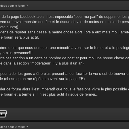
Idées pour le forum ?
r de la page facebook alors il est impossible "pour ma part" de supprimer les p
vec un travail monstre derrière et le risque de voir de moins en moins de per
mate supra))
u gens de répéter sans cesse la même chose alors libre a eux mais moi j arrêt
le forum sera plus actif.
blème c est que nous sommes une minorité a venir sur le forum et a le privilégi
y a plus personne!!!
certaines section a un certains nombre de post et pour moi une bonne chose car 
é dans la section "modérateur" il y a plus d un an).
pour aider les gens a être plus présent a leur faciliter la vie c est de trouver
ile (chose qu on me répète souvent sur la page FB)
er ce forum alors il est impératif que nous le fassions vivre le plus possible 
e forum et a terme si il n est plus actif il risque de fermer...
Idées pour le forum ?