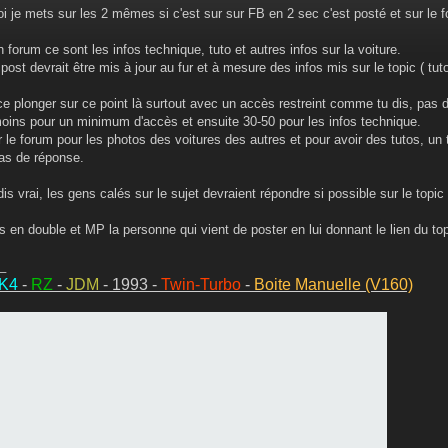
i je mets sur les 2 mêmes si c'est sur sur FB en 2 sec c'est posté et sur le
 forum ce sont les infos technique, tuto et autres infos sur la voiture.
 post devrait être mis à jour au fur et à mesure des infos mis sur le topic ( tu
 ce plonger sur ce point là surtout avec un accès restreint comme tu dis, pas
moins pour un minimum d'accès et ensuite 30-50 pour les infos technique.
 le forum pour les photos des voitures des autres et pour avoir des tutos, un tr
pas de réponse.
is vrai, les gens calés sur le sujet devraient répondre si possible sur le topic 
s en double et MP la personne qui vient de poster en lui donnant le lien du to
_
MK4
-
RZ
-
JDM
- 1993 -
Twin-Turbo
-
Boite Manuelle (V160)