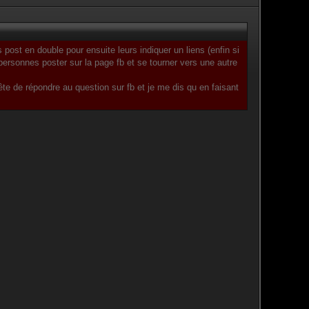
 post en double pour ensuite leurs indiquer un liens (enfin si
personnes poster sur la page fb et se tourner vers une autre
te de répondre au question sur fb et je me dis qu en faisant