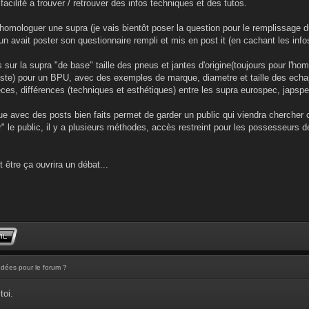
 facilité a trouver / retrouver des infos techniques et des tutos.
homologuer une supra (je vais bientôt poser la question pour le remplissage 
un avait poster son questionnaire rempli et mis en post it (en cachant les info
 sur la supra "de base" taille des pneus et jantes d'origine(toujours pour l'hom
(liste) pour un BPU, avec des exemples de marque, diametre et taille des ec
s, différences (techniques et esthétiques) entre les supra eurospec, japspe
ue avec des posts bien faits permet de garder un public qui viendra chercher c
er" le public, il y a plusieurs méthodes, accès restreint pour les possesseurs 
 être ça ouvrira un débat...
Idées pour le forum ?
toi.