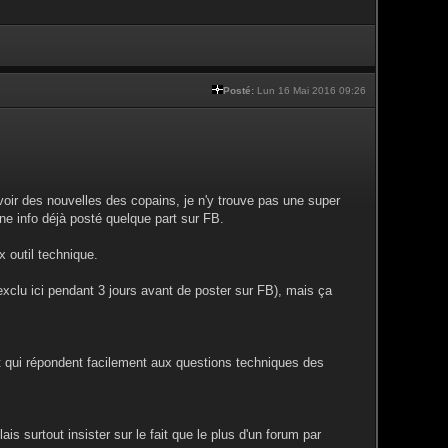
Posté:
Lun 16 Mai 2016 09:26
avoir des nouvelles des copains, je n'y trouve pas une super
une info déjà posté quelque part sur FB.
x outil technique.
n exclu ici pendant 3 jours avant de poster sur FB), mais ça
t qui répondent facilement aux questions techniques des
ais surtout insister sur le fait que le plus d'un forum par