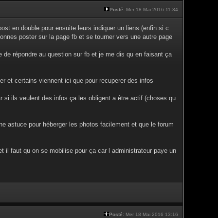
Posté:
Mer 18 Mai 2016 11:34
ost en double pour ensuite leurs indiquer un liens (enfin si c
sonnes poster sur la page fb et se tourner vers une autre page
e de répondre au question sur fb et je me dis qu en faisant ça
er et certains viennent ici que pour recuperer des infos
si ils veulent des infos ça les obligent a être actif (choses qu
 une astuce pour héberger les photos facilement et que le forum
et il faut qu on se mobilise pour ça car l administrateur paye un
Posté:
Mer 18 Mai 2016 13:16