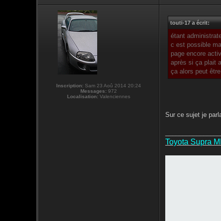
touti-17 a écrit:
étant administrat
c est possible ma
page encore activ
après si ça plait
ça alors peut être
Inscription:
Sam 23 Aoû 2014 20:24
Messages:
972
Localisation:
Valenciennes
Sur ce sujet je parl
________________
Toyota Supra 