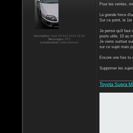
Pour les ventes, mo
La grande force d'un
Sur ce point, le 1er
Je pense qu'il faut
posts utile, 10 au 
Inscription:
Sam 23 Aoû 2014 20:24
Messages:
972
Je viens surtout sur
Localisation:
Valenciennes
sur ce sujet mais 
Encore une fois tu d
Supprimer les sujet
________________
Toyota Supra 