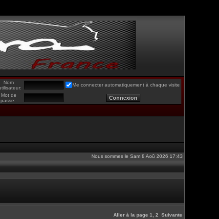
Nom
Me connecter automatiquement à chaque visite
utilisateur:
Mot de
passe:
Nous sommes le Sam 8 Aoû 2026 17:43
Aller à la page
1
,
2
Suivante