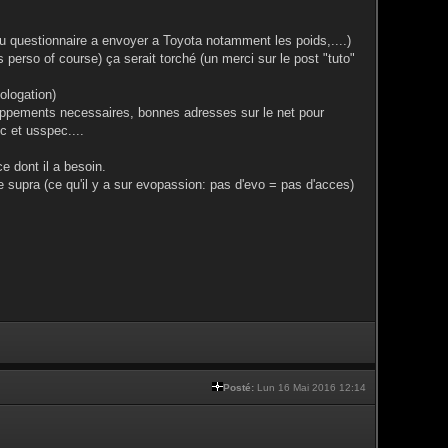
du questionnaire a envoyer a Toyota notamment les poids,....)
s perso of course) ça serait torché (un merci sur le post "tuto"
ologation)
happements necessaires, bonnes adresses sur le net pour
c et usspec....
e dont il a besoin.
de supra (ce qu'il y a sur evopassion: pas d'evo = pas d'acces)
Posté:
Lun 16 Mai 2016 12:14