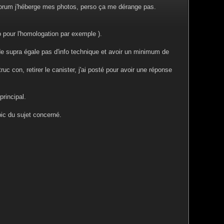
 forum j'héberge mes photos, perso ça me dérange pas.
to pour l'homologation par exemple ).
 de supra égale pas d'info technique et avoir un minimum de
uc con, retirer le canister, j'ai posté pour avoir une réponse
principal.
pic du sujet concerné.