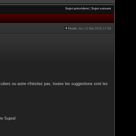
Sujet précédent
|
Sujet suivant
Posté:
Jeu 12 Mai 2016 17:59
iculiers ou autre n'hésitez pas, toutes les suggestions sont les
re Supra!