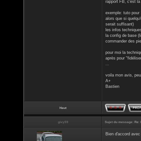
rapport FB, c'est la
exemple: tuto pour 
alors que si quelqu'
serait suffisant)
les infos techniques
la config de base 
commander des piece
pour moi la techniq
après pour "fidélis
...
voila mon avis, peut
A+
Bastien
Haut
givy59
Sujet du message:
Re: 
Bien d'accord avec 