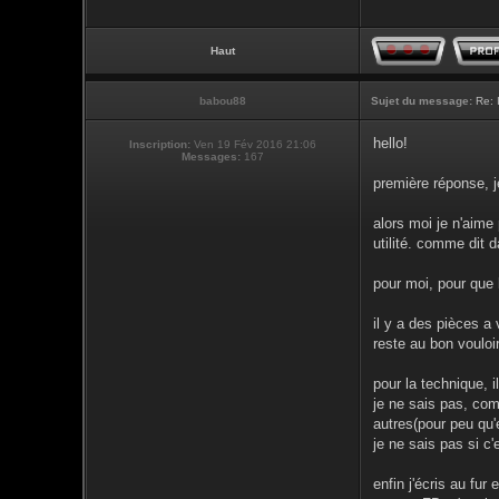
Haut
babou88
Sujet du message:
Re: 
hello!
Inscription:
Ven 19 Fév 2016 21:06
Messages:
167
première réponse, j
alors moi je n'aime
utilité. comme dit d
pour moi, pour que l
il y a des pièces a 
reste au bon vouloi
pour la technique, il
je ne sais pas, com
autres(pour peu qu'e
je ne sais pas si c
enfin j'écris au fur