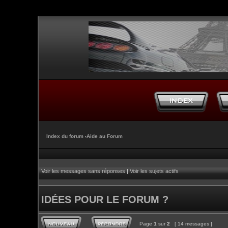
Index du forum
‹
Aide au Forum
Voir les messages sans réponses
|
Voir les sujets actifs
IDÉES POUR LE FORUM ?
Page
1
sur
2
[ 14 messages ]