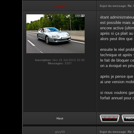
touti-17
Sujet du message:
Re: 
étant administrateu
est possible mais a
encore active (ulti
après si ça plait a
alors peut être que 
ensuite le réel pro
technique et après 
le fait de bloquer 
Inscription:
Ven 19 Juil 2013 10:30
Messages:
3357
on a évoqué en priv
après je pense que 
ai une version mob
si nous voulons gard
forfait annuel pour c
Haut
givy59
Sujet du message:
Re: 