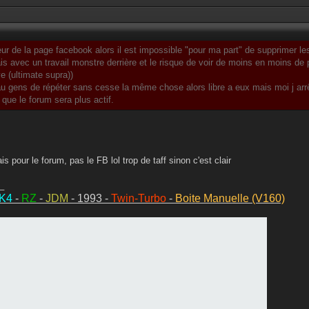
eur de la page facebook alors il est impossible "pour ma part" de supprimer les
is avec un travail monstre derrière et le risque de voir de moins en moins de 
e (ultimate supra))
 au gens de répéter sans cesse la même chose alors libre a eux mais moi j arrê
 que le forum sera plus actif.
ais pour le forum, pas le FB lol trop de taff sinon c'est clair
_
MK4
-
RZ
-
JDM
- 1993 -
Twin-Turbo
-
Boite Manuelle (V160)