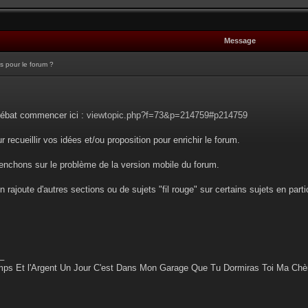
Message
s pour le forum ?
débat commencer ici :
viewtopic.php?f=73&p=214759#p214759
r recueillir vos idées et/ou proposition pour enrichir le forum.
enchons sur le problème de la version mobile du forum.
 rajoute d'autres sections ou de sujets "fil rouge" sur certains sujets en part
_
ps Et l'Argent Un Jour C'est Dans Mon Garage Que Tu Dormiras Toi Ma Chè