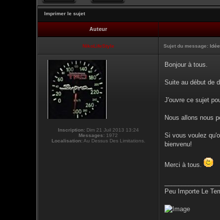
Imprimer le sujet
Auteur
NikoLifeStyle
Sujet du message:
Idée
Bonjour à tous.
Suite au début de 
J'ouvre ce sujet pou
Nous allons nous p
Inscription:
Dim 21 Juil 2013 13:24
Si vous voulez qu'on
Messages:
1972
Localisation:
Au Dessus Des Limitations.
bienvenu!
Merci à tous.
________________
Peu Importe Le Tem