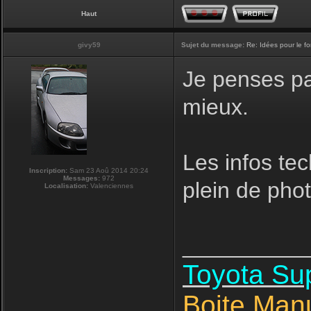
Haut
givy59
Sujet du message:
Re: Idées pour le f
Je penses pas
mieux.
Les infos tec
Inscription:
Sam 23 Aoû 2014 20:24
Messages:
972
plein de phot
Localisation:
Valenciennes
__________
Toyota S
Boite Man