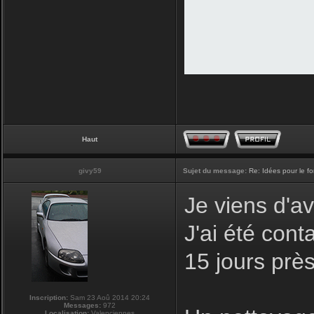
Haut
givy59
Sujet du message:
Re: Idées pour le f
Je viens d'av
J'ai été con
15 jours prè
Inscription:
Sam 23 Aoû 2014 20:24
Messages:
972
Localisation:
Valenciennes