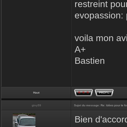
restreint pou
evopassion: 
voila mon avi
A+
Bastien
Haut
givy59
Sujet du message:
Re: Idées pour le f
Bien d'accord