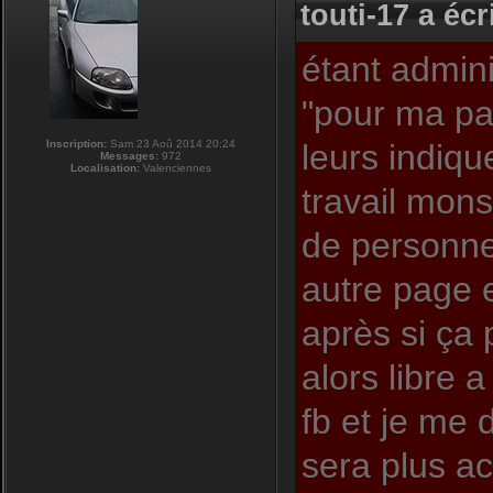
touti-17 a écri
étant admini
"pour ma pa
Inscription:
Sam 23 Aoû 2014 20:24
leurs indiqu
Messages:
972
Localisation:
Valenciennes
travail mons
de personnes
autre page e
après si ça
alors libre 
fb et je me 
sera plus act