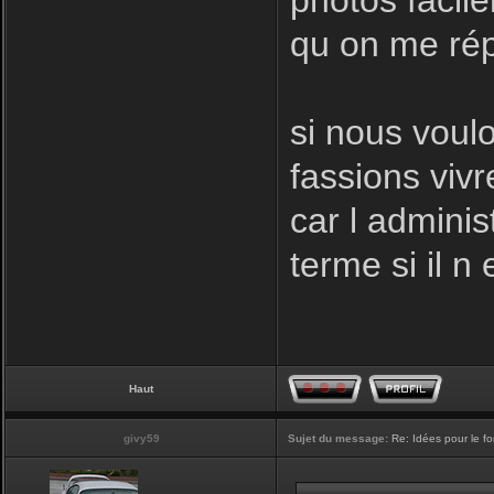
photos facil
qu on me rép
si nous voulo
fassions vivr
car l adminis
terme si il n 
Haut
givy59
Sujet du message:
Re: Idées pour le f