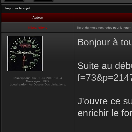
Imprimer le sujet
Auteur
NikoLifeStyle
Sujet du message:
Idées pour le forum
Bonjour à to
Suite au déb
f=73&p=214
Inscription:
Dim 21 Juil 2013 13:24
Messages:
1972
Localisation:
Au Dessus Des Limitations.
J'ouvre ce su
enrichir le f