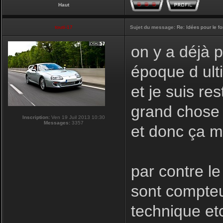
Haut
touti-17
Sujet du message:
Re: Idées pour le f
on y a déjà 
époque d ulti
et je suis re
grand chose a
Inscription:
Ven 19 Juil 2013 10:30
Messages:
3357
et donc ça m
par contre le
sont compteu
technique et