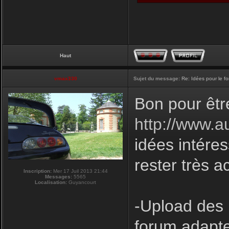
Haut
vmax330
Sujet du message:
Re: Idées pour le f
Bon pour êtr
http://www.a
idées intéres
rester très a
Inscription:
Mer 17 Juil 2013 21:44
Messages:
5565
Localisation:
Guyancourt
-Upload des 
forum adapte