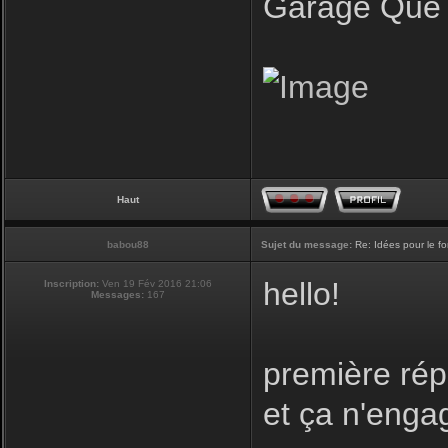
Garage Que 
Haut
babou88
Sujet du message:
Re: Idées pour le f
hello!
Inscription:
Ven 19 Fév 2016 21:06
Messages:
167
première rép
et ça n'enga