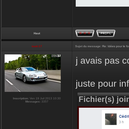
Haut
touti-17
Sujet du message:
Re: Idées pour le f
j avais pas 
juste pour i
Fichier(s) join
Inscription:
Ven 19 Juil 2013 10:30
Messages:
3357