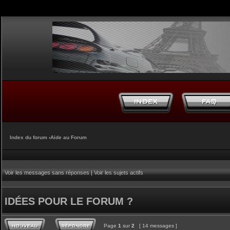
Index du forum
‹
Aide au Forum
Voir les messages sans réponses
|
Voir les sujets actifs
IDÉES POUR LE FORUM ?
Page
1
sur
2
[ 14 messages ]