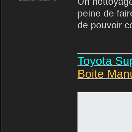
Un nettoyage
peine de fair
de pouvoir 
__________
Toyota S
Boite Man