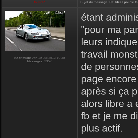
touti-17
Sujet du message:
Re: Idées pour le f
étant adminis
"pour ma par
leurs indique
travail monst
Inscription:
Ven 19 Juil 2013 10:30
Messages:
3357
de personnes
page encore 
après si ça 
alors libre a
fb et je me d
plus actif.