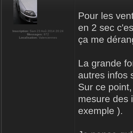
Pour les ven
en 2 sec c'e
Inscription:
Sam 23 Aoû 2014 20:24
Messages:
972
ça me déran
Localisation:
Valenciennes
La grande for
autres infos s
Sur ce point,
mesure des in
exemple ).