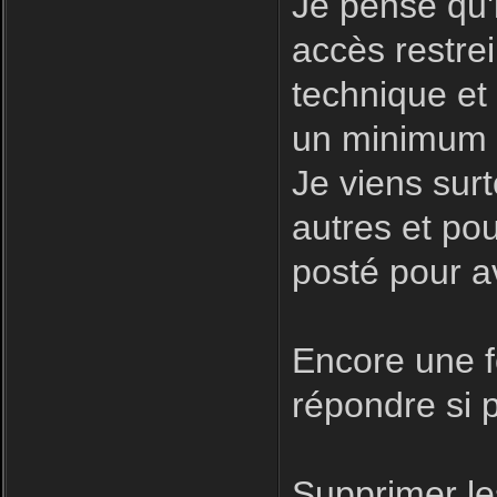
Je pense qu'i
accès restre
technique et
un minimum d
Je viens surt
autres et pour
posté pour a
Encore une fo
répondre si p
Supprimer le