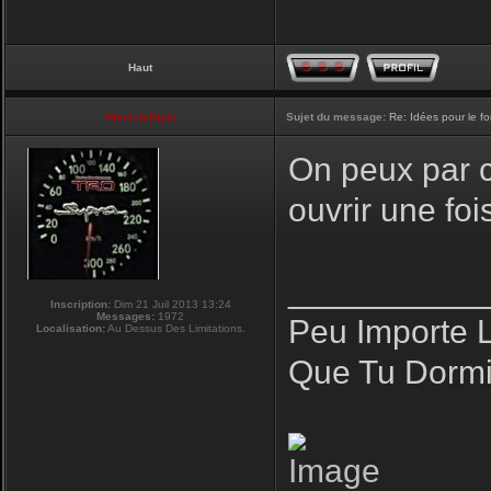
Haut
NikoLifeStyle
Sujet du message:
Re: Idées pour le f
On peux par co
ouvrir une fo
__________
Inscription:
Dim 21 Juil 2013 13:24
Messages:
1972
Peu Importe 
Localisation:
Au Dessus Des Limitations.
Que Tu Dormi