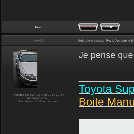
Haut
givy59
Sujet du message:
Re: Idées pour le f
Je pense que 
__________
Toyota Su
Inscription:
Sam 23 Aoû 2014 20:24
Boite Manu
Messages:
972
Localisation:
Valenciennes