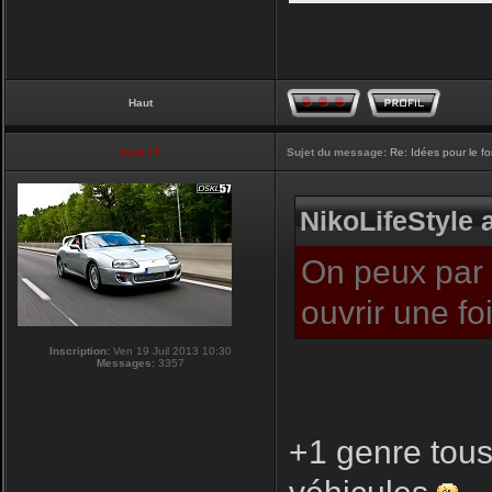
Haut
touti-17
Sujet du message:
Re: Idées pour le f
NikoLifeStyle a
On peux par c
ouvrir une f
Inscription:
Ven 19 Juil 2013 10:30
Messages:
3357
+1 genre tous