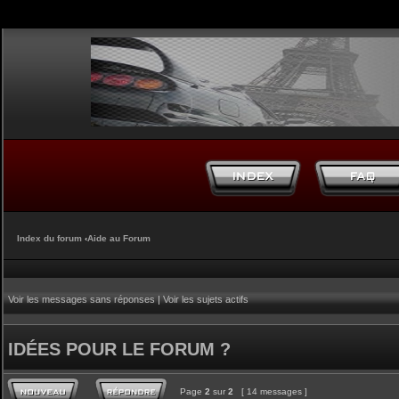
Index du forum
‹
Aide au Forum
Voir les messages sans réponses
|
Voir les sujets actifs
IDÉES POUR LE FORUM ?
Page
2
sur
2
[ 14 messages ]