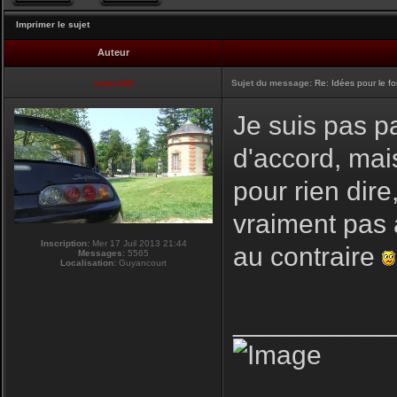
Imprimer le sujet
Auteur
vmax330
Sujet du message:
Re: Idées pour le f
Je suis pas pa
d'accord, mai
pour rien dire
vraiment pas 
Inscription:
Mer 17 Juil 2013 21:44
au contraire
Messages:
5565
Localisation:
Guyancourt
__________