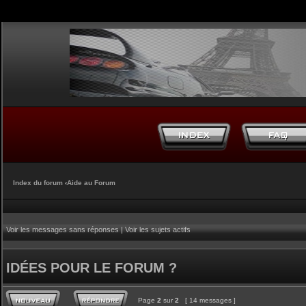
Index du forum
‹
Aide au Forum
Voir les messages sans réponses
|
Voir les sujets actifs
IDÉES POUR LE FORUM ?
Page
2
sur
2
[ 14 messages ]