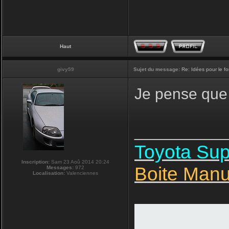
Haut
givy59
Sujet du message:
Re: Idées pour le f
Je pense que 
__________
Toyota Su
Inscription:
Sam 23 Aoû 2014 20:24
Boite Manu
Messages:
972
Localisation:
Valenciennes