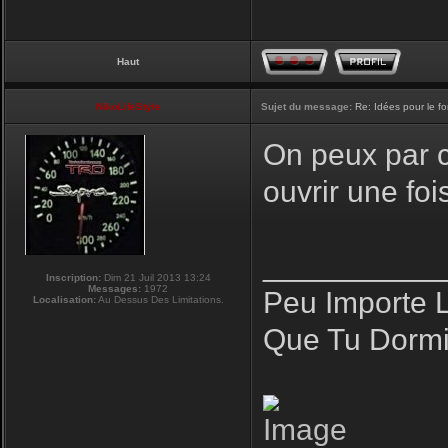
Haut
NikoLifeStyle
Sujet du message:
Re: Idées pour le f
On peux par co
ouvrir une fo
__________
Inscription:
Dim 21 Juil 2013 13:24
Messages:
1972
Peu Importe 
Localisation:
Au Dessus Des Limitations.
Que Tu Dormi