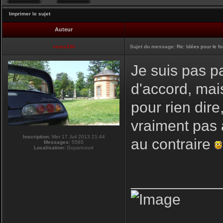
Imprimer le sujet
Auteur
vmax330
Sujet du message:
Re: Idées pour le f
Je suis pas pa
d'accord, mai
pour rien dire
vraiment pas 
Inscription:
Mer 17 Juil 2013 21:44
au contraire
Messages:
5565
Localisation:
Guyancourt
__________