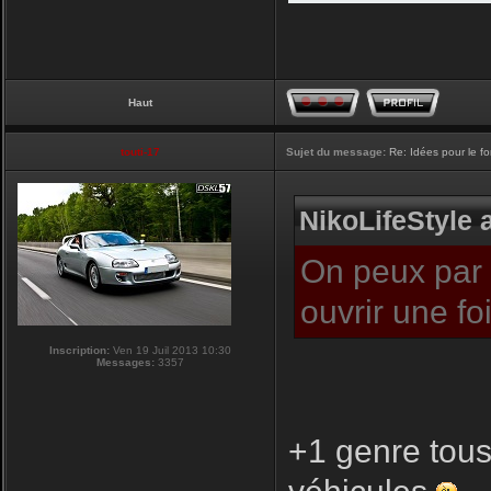
Haut
touti-17
Sujet du message:
Re: Idées pour le f
NikoLifeStyle a
On peux par c
ouvrir une f
Inscription:
Ven 19 Juil 2013 10:30
Messages:
3357
+1 genre tous