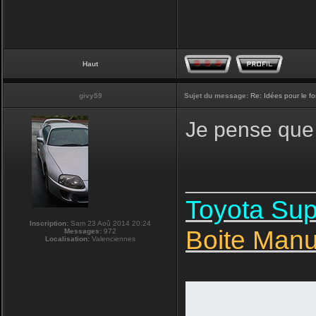
Haut
givy59
Sujet du message:
Re: Idées pour le f
Je pense que 
__________
Toyota Su
Inscription:
Sam 23 Aoû 2014 20:24
Boite Manu
Messages:
972
Localisation:
Valenciennes