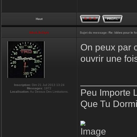
Haut
NikoLifeStyle
Sujet du message:
Re: Idées pour le f
On peux par co
ouvrir une fo
__________
Inscription:
Dim 21 Juil 2013 13:24
Messages:
1972
Peu Importe 
Localisation:
Au Dessus Des Limitations.
Que Tu Dormi