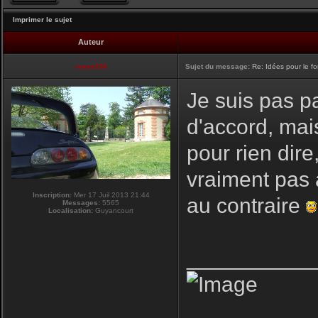
Imprimer le sujet
Auteur
vmax330
Sujet du message:
Re: Idées pour le f
Je suis pas pa
d'accord, mai
pour rien dire
vraiment pas 
Inscription:
Mer 17 Juil 2013 21:44
au contraire
Messages:
5565
Localisation:
Guyancourt
__________