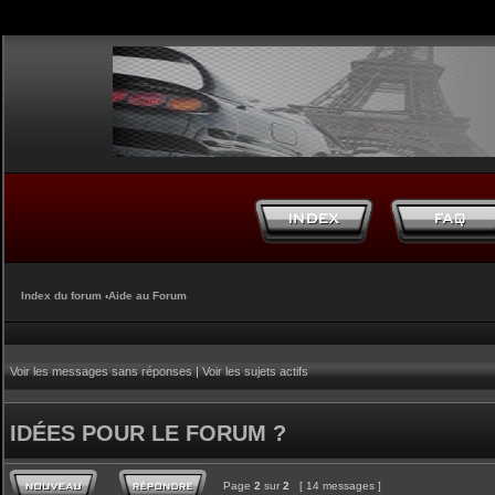
Index du forum
‹
Aide au Forum
Voir les messages sans réponses
|
Voir les sujets actifs
IDÉES POUR LE FORUM ?
Page
2
sur
2
[ 14 messages ]