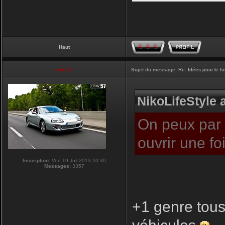
Haut
touti-17
Sujet du message:
Re: Idées pour le f
NikoLifeStyle a
On peux par c
ouvrir une f
Inscription:
Ven 19 Juil 2013 10:30
Messages:
3357
+1 genre tous