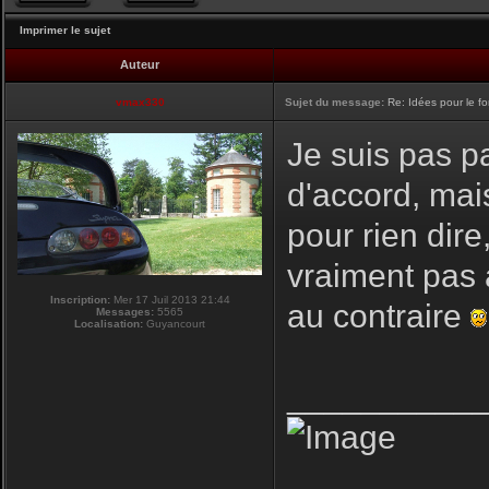
Imprimer le sujet
Auteur
vmax330
Sujet du message:
Re: Idées pour le f
Je suis pas pa
d'accord, mai
pour rien dire
vraiment pas 
Inscription:
Mer 17 Juil 2013 21:44
au contraire
Messages:
5565
Localisation:
Guyancourt
__________