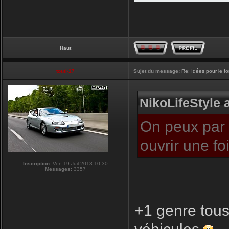
Haut
touti-17
Sujet du message:
Re: Idées pour le f
NikoLifeStyle a
On peux par c
ouvrir une f
Inscription:
Ven 19 Juil 2013 10:30
Messages:
3357
+1 genre tous