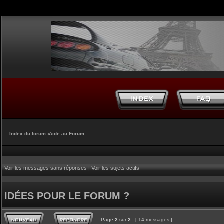
Index du forum
‹
Aide au Forum
Voir les messages sans réponses
|
Voir les sujets actifs
IDÉES POUR LE FORUM ?
Page
2
sur
2
[ 14 messages ]