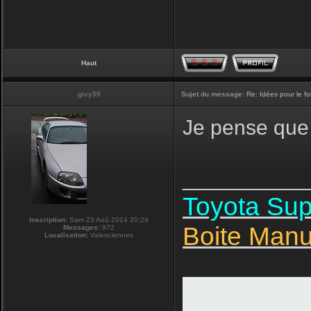
Haut
givy59
Sujet du message:
Re: Idées pour le f
Je pense que 
__________
Toyota Su
Inscription:
Sam 23 Aoû 2014 20:24
Boite Manu
Messages:
972
Localisation:
Valenciennes