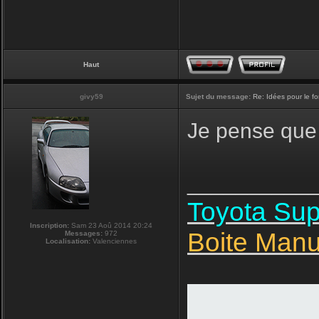
Haut
givy59
Sujet du message:
Re: Idées pour le f
Je pense que 
__________
Toyota Su
Inscription:
Sam 23 Aoû 2014 20:24
Boite Manu
Messages:
972
Localisation:
Valenciennes