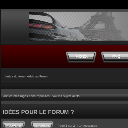
Index du forum
‹
Aide au Forum
Voir les messages sans réponses
|
Voir les sujets actifs
IDÉES POUR LE FORUM ?
Page
2
sur
2
[ 14 messages ]