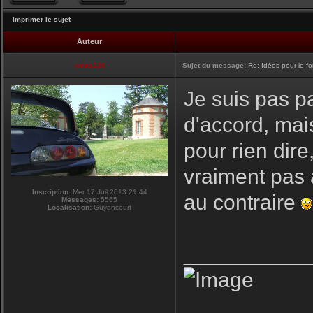
Imprimer le sujet
Auteur
vmax330
Sujet du message:
Re: Idées pour le f
Je suis pas pa
d'accord, mai
pour rien dire
vraiment pas 
Inscription:
Mer 17 Juil 2013 21:44
au contraire
Messages:
5565
Localisation:
Guyancourt
__________