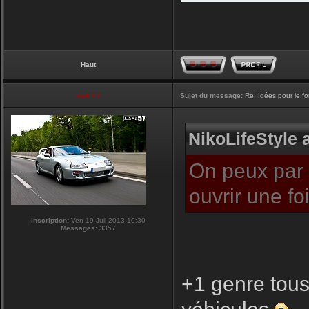
Haut
touti-17
Sujet du message:
Re: Idées pour le f
NikoLifeStyle a
On peux par c
ouvrir une f
Inscription:
Ven 19 Juil 2013 10:30
Messages:
3357
+1 genre tous