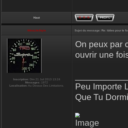
Haut
NikoLifeStyle
Sujet du message:
Re: Idées pour le f
On peux par co
ouvrir une fo
__________
Inscription:
Dim 21 Juil 2013 13:24
Messages:
1972
Peu Importe 
Localisation:
Au Dessus Des Limitations.
Que Tu Dormi