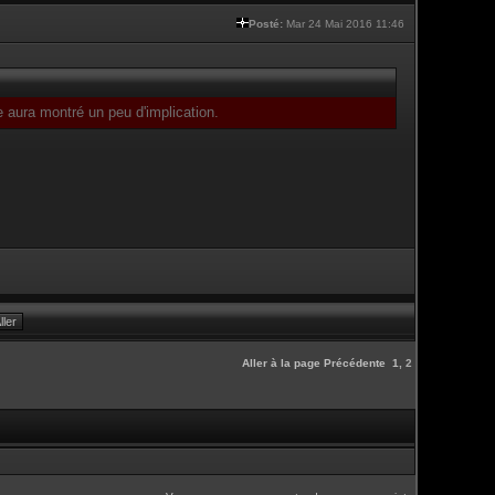
Posté:
Mar 24 Mai 2016 11:46
e aura montré un peu d'implication.
Aller à la page
Précédente
1
,
2