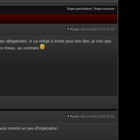
Sujet précédent
|
Sujet suivant
Posté:
Mar 24 Mai 2016 06:19
obligatoires, si ça oblige à écrire pour rien dire, je vois pas
ira mieux, au contraire
Posté:
Mar 24 Mai 2016 06:26
aura montré un peu d'implication.