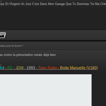
ps Et l'Argent Un Jour C'est Dans Mon Garage Que Tu Dormiras Toi Ma Chè
Idées pour le forum ?
au moins la présentation serais déjà bien.
_
MK4
-
RZ
-
JDM
- 1993 -
Twin-Turbo
-
Boite Manuelle (V160)