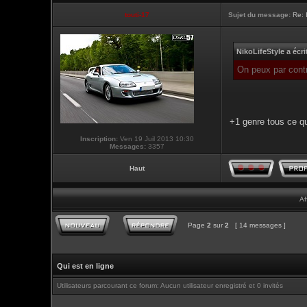
touti-17
Sujet du message:
Re: 
NikoLifeStyle a écri
On peux par contr
+1 genre tous ce qu
Inscription:
Ven 19 Juil 2013 10:30
Messages:
3357
Haut
Af
Page
2
sur
2
[ 14 messages ]
Qui est en ligne
Utilisateurs parcourant ce forum: Aucun utilisateur enregistré et 0 invités