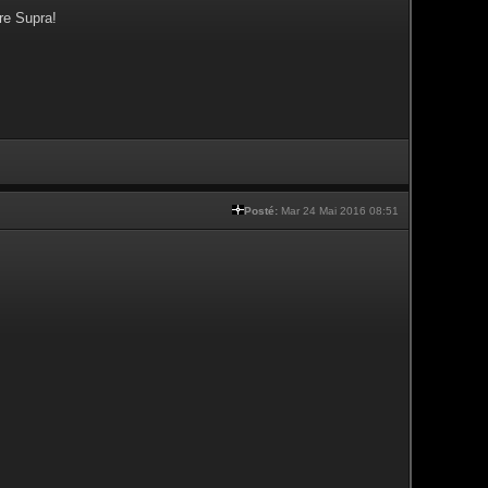
re Supra!
Posté:
Mar 24 Mai 2016 08:51