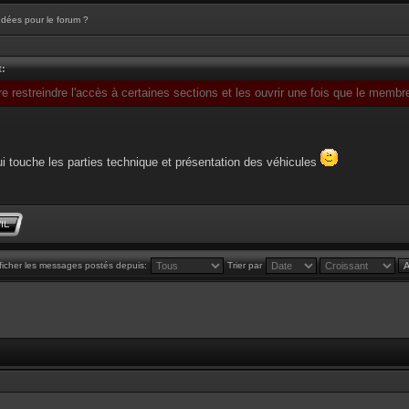
Idées pour le forum ?
t:
e restreindre l'accès à certaines sections et les ouvrir une fois que le membr
i touche les parties technique et présentation des véhicules
ficher les messages postés depuis:
Trier par