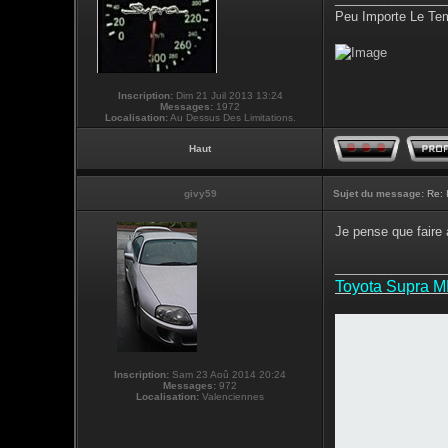
Peu Importe Le Tem
Inscription:
Dim 21 Juil 2013 13:24
Messages:
1972
Localisation:
Au Dessus Des Limitations.
Haut
givy59
Sujet du message:
Re: 
Je pense que faire 
________________
Toyota Supra 
Inscription:
Sam 23 Aoû 2014 20:24
Messages:
972
Localisation:
Valenciennes