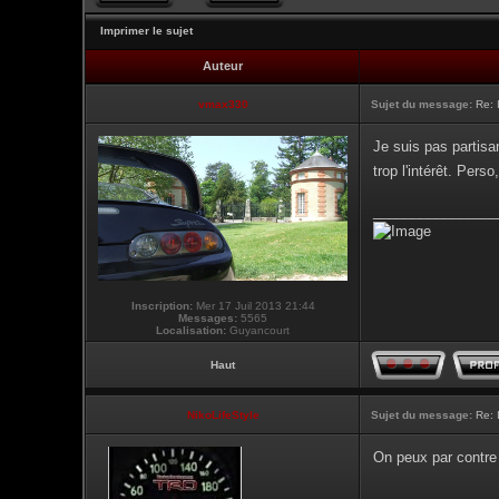
Imprimer le sujet
Auteur
vmax330
Sujet du message:
Re: 
Je suis pas partisa
trop l'intérêt. Per
________________
Inscription:
Mer 17 Juil 2013 21:44
Messages:
5565
Localisation:
Guyancourt
Haut
NikoLifeStyle
Sujet du message:
Re: 
On peux par contre 
________________