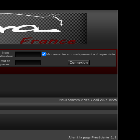
Nom
Me connecter automatiquement à chaque visite
utilisateur:
Mot de
passe:
Nous sommes le Ven 7 Aoû 2026 10:25
Aller à la page
Précédente
1
,
2