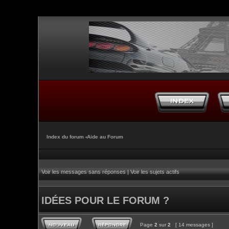
Index du forum
‹
Aide au Forum
Voir les messages sans réponses
|
Voir les sujets actifs
IDÉES POUR LE FORUM ?
Page
2
sur
2
[ 14 messages ]