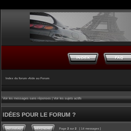
Index du forum
‹
Aide au Forum
Voir les messages sans réponses
|
Voir les sujets actifs
IDÉES POUR LE FORUM ?
Page
2
sur
2
[ 14 messages ]