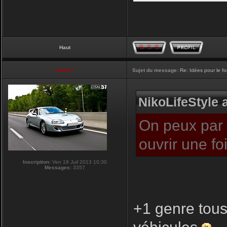
Haut
touti-17
Sujet du message:
Re: Idées pour le f
NikoLifeStyle a
On peux par c
ouvrir une f
Inscription:
Ven 19 Juil 2013 10:30
Messages:
3357
+1 genre tous