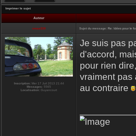
Imprimer le sujet
Auteur
vmax330
Sujet du message:
Re: Idées pour le f
Je suis pas pa
d'accord, mai
pour rien dire
vraiment pas 
Inscription:
Mer 17 Juil 2013 21:44
au contraire
Messages:
5565
Localisation:
Guyancourt
__________