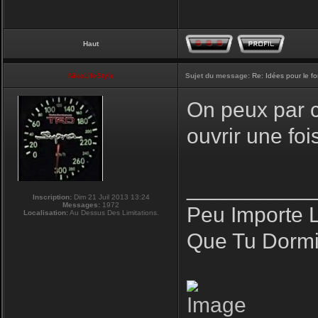
Haut
NikoLifeStyle
Sujet du message:
Re: Idées pour le f
On peux par co
ouvrir une fo
__________
Inscription:
Dim 21 Juil 2013 13:24
Messages:
1972
Peu Importe 
Localisation:
Au Dessus Des Limitations.
Que Tu Dormi