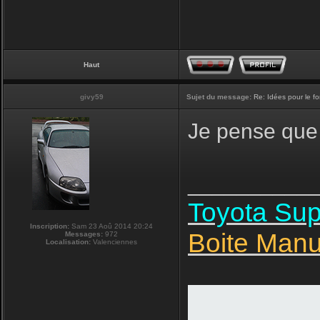
Haut
givy59
Sujet du message:
Re: Idées pour le f
Je pense que 
__________
Toyota Su
Inscription:
Sam 23 Aoû 2014 20:24
Boite Manu
Messages:
972
Localisation:
Valenciennes