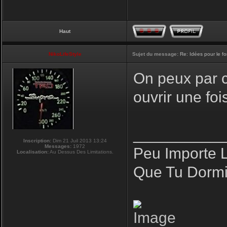
Haut
NikoLifeStyle
Sujet du message:
Re: Idées pour le f
On peux par co
ouvrir une fo
__________
Inscription:
Dim 21 Juil 2013 13:24
Messages:
1972
Peu Importe 
Localisation:
Au Dessus Des Limitations.
Que Tu Dormi