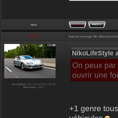
Haut
touti-17
Sujet du message:
Re: Idées pour le f
NikoLifeStyle a
On peux par c
ouvrir une f
Inscription:
Ven 19 Juil 2013 10:30
Messages:
3357
+1 genre tous