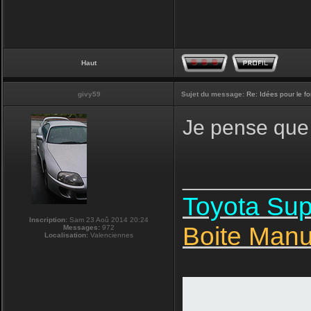
Haut
givy59
Sujet du message:
Re: Idées pour le f
Je pense que 
__________
Toyota Su
Inscription:
Sam 23 Aoû 2014 20:24
Boite Manu
Messages:
972
Localisation:
Valenciennes