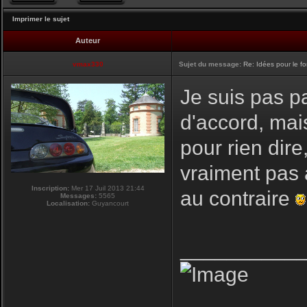
Imprimer le sujet
Auteur
vmax330
Sujet du message:
Re: Idées pour le f
Je suis pas pa
d'accord, mai
pour rien dire
vraiment pas 
Inscription:
Mer 17 Juil 2013 21:44
au contraire
Messages:
5565
Localisation:
Guyancourt
__________