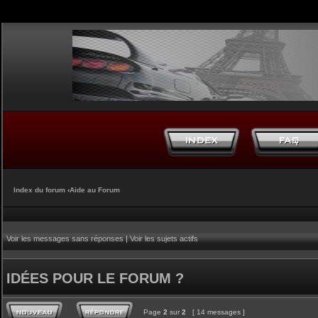
Index du forum
‹
Aide au Forum
Voir les messages sans réponses
|
Voir les sujets actifs
IDÉES POUR LE FORUM ?
Page
2
sur
2
[ 14 messages ]