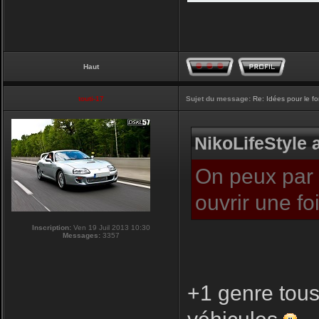
Haut
touti-17
Sujet du message:
Re: Idées pour le f
NikoLifeStyle a
On peux par c
ouvrir une f
Inscription:
Ven 19 Juil 2013 10:30
Messages:
3357
+1 genre tous