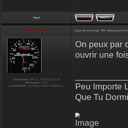
Haut
NikoLifeStyle
Sujet du message:
Re: Idées pour le f
On peux par co
ouvrir une fo
__________
Inscription:
Dim 21 Juil 2013 13:24
Messages:
1972
Peu Importe 
Localisation:
Au Dessus Des Limitations.
Que Tu Dormi