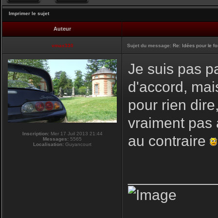
Imprimer le sujet
Auteur
vmax330
Sujet du message:
Re: Idées pour le f
Je suis pas pa
d'accord, mai
pour rien dire
vraiment pas 
Inscription:
Mer 17 Juil 2013 21:44
au contraire
Messages:
5565
Localisation:
Guyancourt
__________