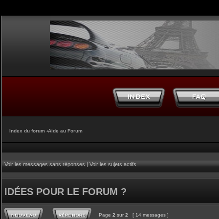
Index du forum
‹
Aide au Forum
Voir les messages sans réponses
|
Voir les sujets actifs
IDÉES POUR LE FORUM ?
Page
2
sur
2
[ 14 messages ]