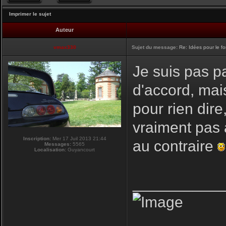
Imprimer le sujet
Auteur
vmax330
Sujet du message:
Re: Idées pour le f
Je suis pas pa
d'accord, mai
pour rien dire
vraiment pas 
Inscription:
Mer 17 Juil 2013 21:44
au contraire
Messages:
5565
Localisation:
Guyancourt
__________