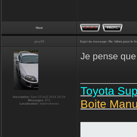
Haut
givy59
Sujet du message:
Re: Idées pour le f
Je pense que 
__________
Toyota Su
Inscription:
Sam 23 Aoû 2014 20:24
Boite Manu
Messages:
972
Localisation:
Valenciennes