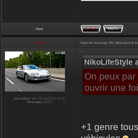
Haut
touti-17
Sujet du message:
Re: Idées pour le f
NikoLifeStyle a
On peux par c
ouvrir une f
Inscription:
Ven 19 Juil 2013 10:30
Messages:
3357
+1 genre tous