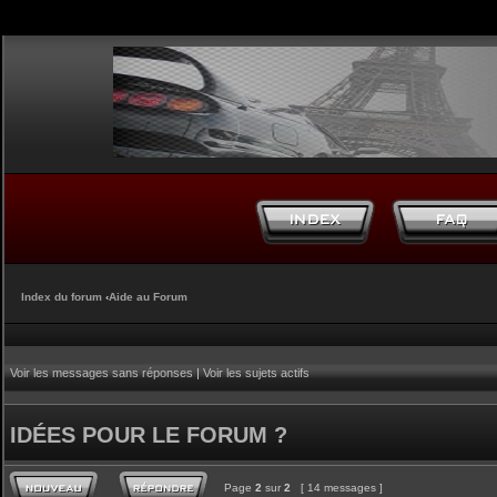
Index du forum
‹
Aide au Forum
Voir les messages sans réponses
|
Voir les sujets actifs
IDÉES POUR LE FORUM ?
Page
2
sur
2
[ 14 messages ]