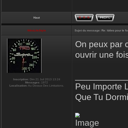
Haut
NikoLifeStyle
Sujet du message:
Re: Idées pour le f
On peux par co
ouvrir une fo
__________
Inscription:
Dim 21 Juil 2013 13:24
Messages:
1972
Peu Importe 
Localisation:
Au Dessus Des Limitations.
Que Tu Dormi