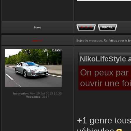
Haut
touti-17
Sujet du message:
Re: Idées pour le f
NikoLifeStyle a
On peux par c
ouvrir une f
Inscription:
Ven 19 Juil 2013 10:30
Messages:
3357
+1 genre tous