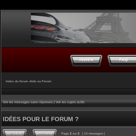
Index du forum
‹
Aide au Forum
Voir les messages sans réponses
|
Voir les sujets actifs
IDÉES POUR LE FORUM ?
Page
2
sur
2
[ 14 messages ]