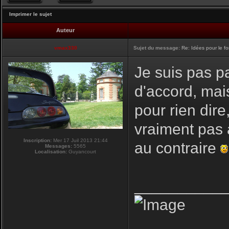
Imprimer le sujet
Auteur
vmax330
Sujet du message:
Re: Idées pour le f
Je suis pas pa
d'accord, mai
pour rien dire
vraiment pas 
Inscription:
Mer 17 Juil 2013 21:44
au contraire
Messages:
5565
Localisation:
Guyancourt
__________