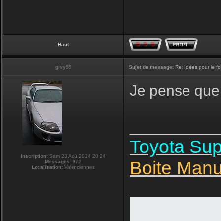
Haut
givy59
Sujet du message:
Re: Idées pour le f
Je pense que 
__________
Toyota Su
Inscription:
Sam 23 Aoû 2014 20:24
Boite Manu
Messages:
972
Localisation:
Valenciennes