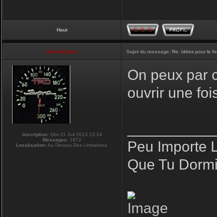
Haut
NikoLifeStyle
Sujet du message:
Re: Idées pour le f
On peux par co
ouvrir une fo
__________
Inscription:
Dim 21 Juil 2013 13:24
Messages:
1972
Peu Importe 
Localisation:
Au Dessus Des Limitations.
Que Tu Dormi