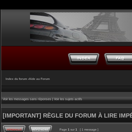
Index du forum
‹
Aide au Forum
Voir les messages sans réponses
|
Voir les sujets actifs
[IMPORTANT] RÈGLE DU FORUM À LIRE IM
Page
1
sur
1
[ 1 message ]