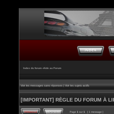
Index du forum
‹
Aide au Forum
Voir les messages sans réponses
|
Voir les sujets actifs
[IMPORTANT] RÈGLE DU FORUM À L
Page
1
sur
1
[ 1 message ]