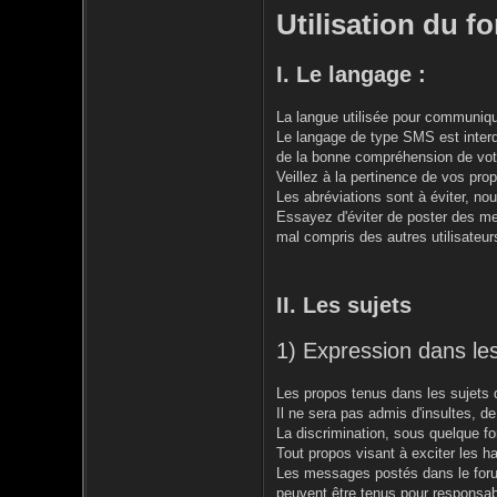
Utilisation du f
I. Le langage :
La langue utilisée pour communique
Le langage de type SMS est interdi
de la bonne compréhension de vot
Veillez à la pertinence de vos prop
Les abréviations sont à éviter, n
Essayez d'éviter de poster des 
mal compris des autres utilisateur
II. Les sujets
1) Expression dans les
Les propos tenus dans les sujets d
Il ne sera pas admis d'insultes, d
La discrimination, sous quelque for
Tout propos visant à exciter les hai
Les messages postés dans le forum
peuvent être tenus pour responsab