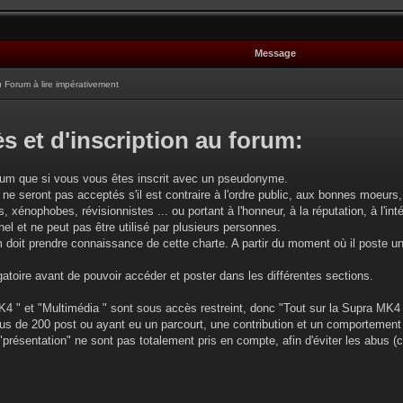
Message
Forum à lire impérativement
s et d'inscription au forum:
rum que si vous vous êtes inscrit avec un pseudonyme.
 ne seront pas acceptés s'il est contraire à l'ordre public, aux bonnes moeurs, 
, xénophobes, révisionnistes ... ou portant à l'honneur, à la réputation, à l'intég
l et ne peut pas être utilisé par plusieurs personnes.
oit prendre connaissance de cette charte. A partir du moment où il poste u
gatoire avant de pouvoir accéder et poster dans les différentes sections.
4 " et "Multimédia " sont sous accès restreint, donc "Tout sur la Supra MK4 
plus de 200 post ou ayant eu un parcourt, une contribution et un comportement
 "présentation" ne sont pas totalement pris en compte, afin d'éviter les abus