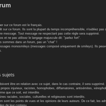
orum
r sur ce forum est le français.
t sur ce forum. Ils sont la plupart du temps incompréhensible, n'oubliez pas q
re message. Tout message ne respectant pas cette règle sera supprimé.
os et ne pas utilisez le langage majuscule dit: "parlez fort".
ous sommes dans un forum, pas un "chat" !
messages monosmileys (messages composé uniquement de smileys). Ils peuve
s.
 sujets
oivent être en relation avec ce sujet, dans le cas contraire, il sera supprimé.
e propos injurieux, racistes, homophobes, diffamatoires, antisémites, xénopho
me que ce soit, est interdite.
nes raciales, sociales, culturelles et religieuses sont interdits.
 sont les points de vues et les opinions de leurs auteurs. De ce fait, les ad
les de leur contenu.