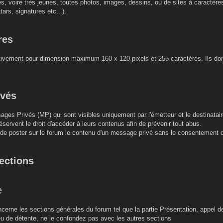
es, voire très jeunes, toutes photos, images, dessins, ou de sites à caractèr
tars, signatures etc...).
res
ctivement pour dimension maximum 160 x 120 pixels et 255 caractères. Ils doiv
ivés
ages Privés (MP) qui sont visibles uniquement par l'émetteur et le destinatair
éservent le droit d'accéder à leurs contenus afin de prévenir tout abus.
u de poster sur le forum le contenu d'un message privé sans le consentement 
sections
e
erne les sections générales du forum tel que la partie Présentation, appel d
lieu de détente, ne le confondez pas avec les autres sections