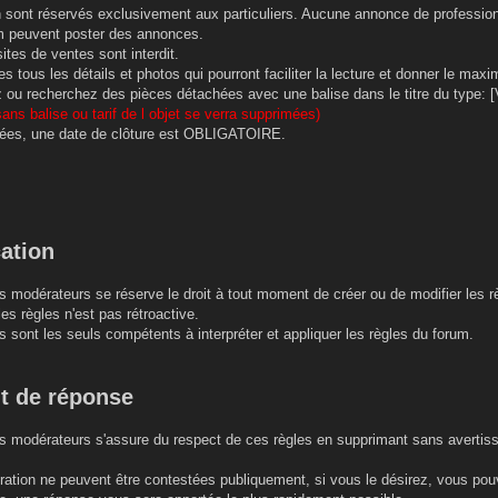
on sont réservés exclusivement aux particuliers. Aucune annonce de profession
m peuvent poster des annonces.
ites de ventes sont interdit.
s tous les détails et photos qui pourront faciliter la lecture et donner le ma
ou recherchez des pièces détachées avec une balise dans le titre du type: [V
ans balise ou tarif de l objet se verra supprimées)
ées, une date de clôture est OBLIGATOIRE.
cation
s modérateurs se réserve le droit à tout moment de créer ou de modifier les r
es règles n'est pas rétroactive.
 sont les seuls compétents à interpréter et appliquer les règles du forum.
it de réponse
s modérateurs s'assure du respect de ces règles en supprimant sans avertisse
ération ne peuvent être contestées publiquement, si vous le désirez, vous p