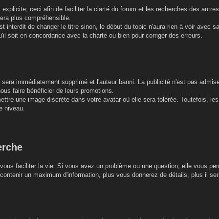
r et explicite, ceci afin de faciliter la clarté du forum et les recherches des a
sera plus compréhensible.
est interdit de changer le titre sinon, le début du topic n'aura rien à voir avec 
'il soit en concordance avec la charte ou bien pour corriger des erreurs.
re sera immédiatement supprimé et l'auteur banni. La publicité n'est pas admis
nous faire bénéficier de leurs promotions.
ttre une image discrète dans votre avatar où elle sera tolérée. Toutefois, les 
e niveau.
erche
vous faciliter la vie. Si vous avez un problème ou une question, elle vous per
ontenir un maximum d'information, plus vous donnerez de détails, plus il sera