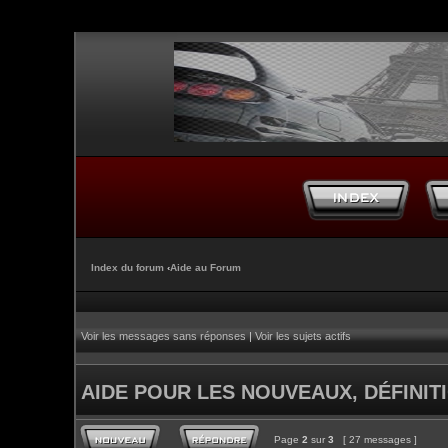
Index du forum
‹
Aide au Forum
Voir les messages sans réponses
|
Voir les sujets actifs
AIDE POUR LES NOUVEAUX, DÉFINITI
Page
2
sur
3
[ 27 messages ]