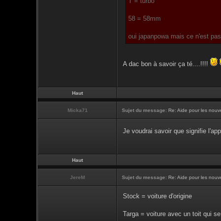
T = turbo
58 = 58mm
oui japanpowa mais ce n'est pas
A dac bon à savoir ça té....!!!!
Haut
Micka71
Sujet du message:
Re: Aide pour les nouve
Je voudrai savoir que signifie l'app
Haut
JereM
Sujet du message:
Re: Aide pour les nouve
Stock = voiture d'origine
Targa = voiture avec un toit qui s