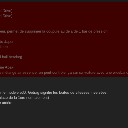
d Drive)
d Drive)
ur, permet de supprimer la coupure au delà de 1 bar de pression
 du Japon
terre
 ball bearing)
ue Apexi
 du mélange air essence, on peut contrôler ça sur sa voiture avec une wideban
 le modèle e30, Getrag signifie les boites de vitesses inversées.
place de la 1ere normalement)
 arrière