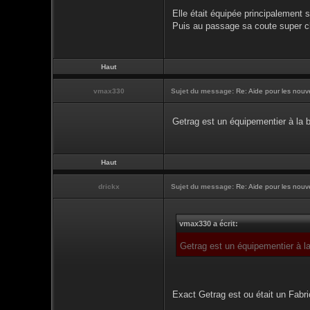
Elle était équipée principalement 
Puis au passage sa coute super c
Haut
vmax330
Sujet du message:
Re: Aide pour les nouve
Getrag est un équipementier à la b
Haut
drickx
Sujet du message:
Re: Aide pour les nouve
vmax330 a écrit:
Getrag est un équipementier à la
Exact Getrag est ou était un Fabr