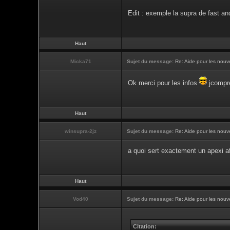
Edit : exemple la supra de fast an
Haut
Micka71
Sujet du message:
Re: Aide pour les nouve
Ok merci pour les infos
jcompr
Haut
winsupra-2jz
Sujet du message:
Re: Aide pour les nouve
a quoi sert exactement un apexi af
Haut
Vod40
Sujet du message:
Re: Aide pour les nouve
Citation: