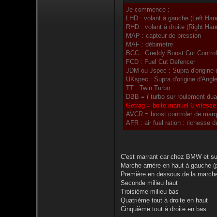
Je commence :
LHD : volant à gauche (Left Han
RHD : volant à droite (Right Han
MAP : capteur de pression
MAF : débimetre
BCC : Greddy Boost Cut Controle
FCD : Fuel Cut Defencer
JDM ou Jspec : Supra d'origine
UKspec : Supra d'origine d'Angle
TT : Twin Turbo
DBB = ( turbo sur roulement dual
Getrag = boite manuel 6 vitesse
AVCR = boost controler de marq
AFR : air fuel ration : richesse
C'est marrant car chez BMW et sur
Marche arrière en haut à gauche (
Première en dessous de la marche
Seconde milieu haut
Troisième milieu bas
Quatrième tout à droite en haut
Cinquième tout à droite en bas.