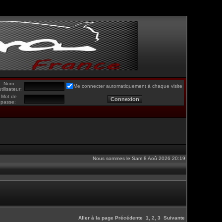
Nom
Me connecter automatiquement à chaque visite
utilisateur:
Mot de
passe:
Nous sommes le Sam 8 Aoû 2026 20:19
Aller à la page
Précédente
1
,
2
,
3
Suivante