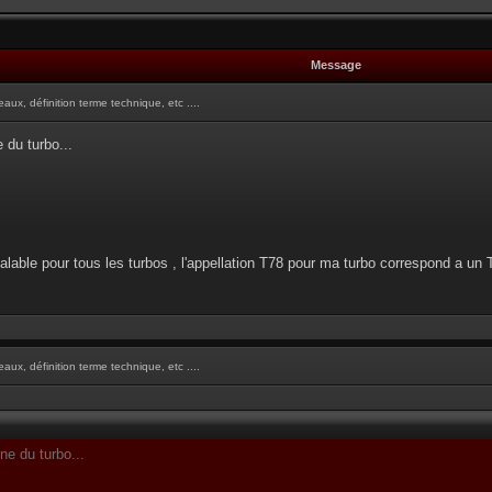
Message
aux, définition terme technique, etc ....
e du turbo...
alable pour tous les turbos , l'appellation T78 pour ma turbo correspond a u
aux, définition terme technique, etc ....
bine du turbo...