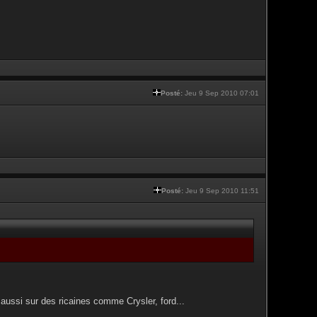
Posté:
Jeu 9 Sep 2010 07:01
Posté:
Jeu 9 Sep 2010 11:51
aussi sur des ricaines comme Crysler, ford...