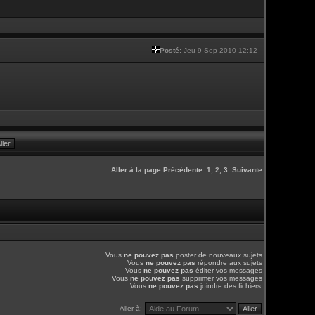
Posté:
Jeu 9 Sep 2010 12:12
Aller à la page
Précédente
1
,
2
,
3
Suivante
Vous
ne pouvez pas
poster de nouveaux sujets
Vous
ne pouvez pas
répondre aux sujets
Vous
ne pouvez pas
éditer vos messages
Vous
ne pouvez pas
supprimer vos messages
Vous
ne pouvez pas
joindre des fichiers
Aller à: