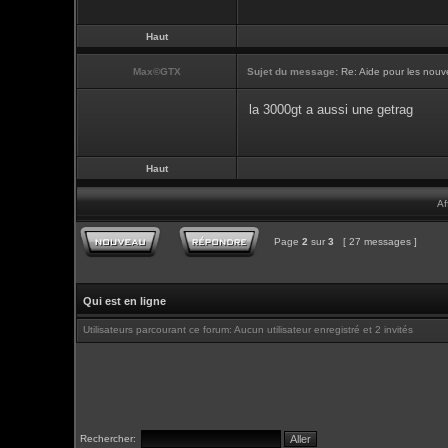
Haut
Max©GTX
Sujet du message:
Re: Aide pour les nouve
la 3000gt a aussi une getrag
Haut
Af
Page
2
sur
3
[ 27 messages ]
Qui est en ligne
Utilisateurs parcourant ce forum: Aucun utilisateur enregistré et 2 invités
Rechercher: