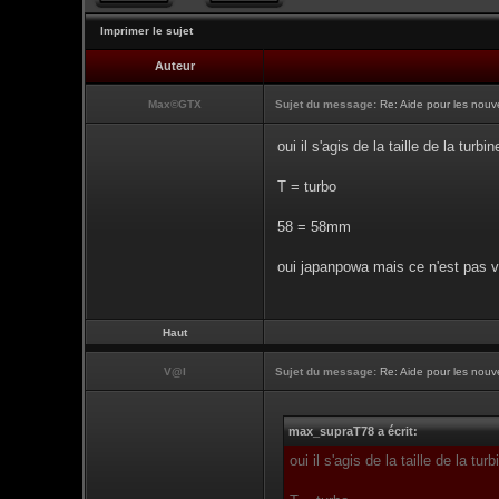
Imprimer le sujet
Auteur
Max©GTX
Sujet du message:
Re: Aide pour les nouve
oui il s'agis de la taille de la turbin
T = turbo
58 = 58mm
oui japanpowa mais ce n'est pas v
Haut
V@l
Sujet du message:
Re: Aide pour les nouve
max_supraT78 a écrit:
oui il s'agis de la taille de la tur