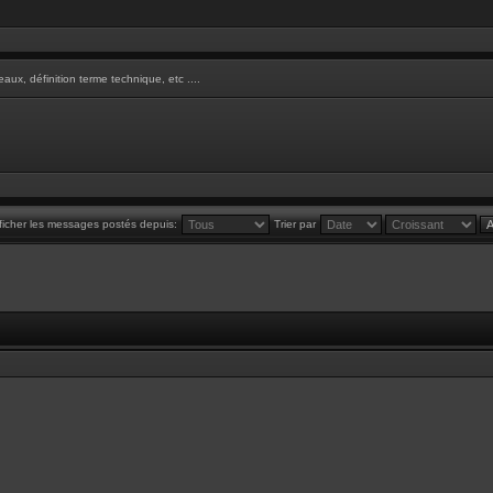
aux, définition terme technique, etc ....
ficher les messages postés depuis:
Trier par