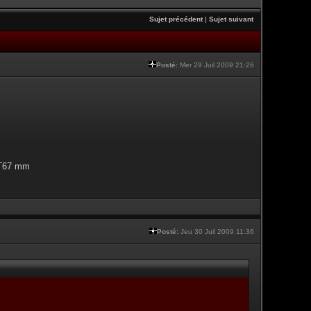
Sujet précédent
|
Sujet suivant
Posté:
Mer 29 Juil 2009 21:26
n T67 mm
Posté:
Jeu 30 Juil 2009 11:36